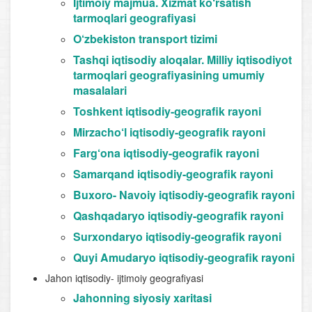
Ijtimoiy majmua. Xizmat ko‘rsatish
tarmoqlari geografiyasi
O‘zbekiston transport tizimi
Tashqi iqtisodiy aloqalar. Milliy iqtisodiyot
tarmoqlari geografiyasining umumiy
masalalari
Toshkent iqtisodiy-geografik rayoni
Mirzacho‘l iqtisodiy-geografik rayoni
Farg‘ona iqtisodiy-geografik rayoni
Samarqand iqtisodiy-geografik rayoni
Buxoro- Navoiy iqtisodiy-geografik rayoni
Qashqadaryo iqtisodiy-geografik rayoni
Surxondaryo iqtisodiy-geografik rayoni
Quyi Amudaryo iqtisodiy-geografik rayoni
Jahon iqtisodiy- ijtimoiy geografiyasi
Jahonning siyosiy xaritasi