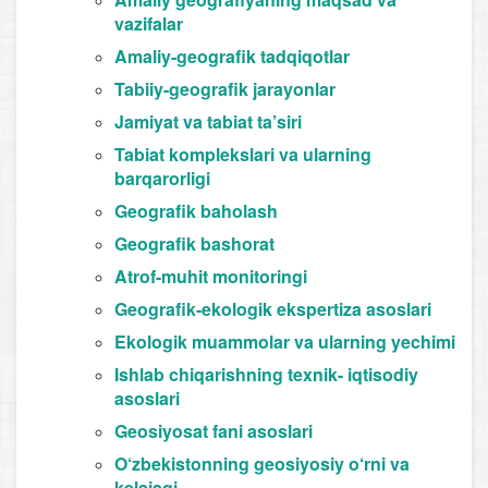
vazifalar
Amaliy-geografik tadqiqotlar
Tabiiy-geografik jarayonlar
Jamiyat va tabiat ta’siri
Tabiat komplekslari va ularning
barqarorligi
Geografik baholash
Geografik bashorat
Atrof-muhit monitoringi
Geografik-ekologik ekspertiza asoslari
Ekologik muammolar va ularning yechimi
Ishlab chiqarishning texnik- iqtisodiy
asoslari
Geosiyosat fani asoslari
O‘zbekistonning geosiyosiy o‘rni va
kelajagi