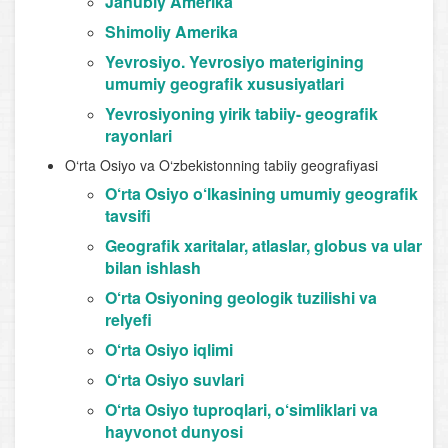
Janubiy Amerika
Shimoliy Amerika
Yevrosiyo. Yevrosiyo materigining
umumiy geografik xususiyatlari
Yevrosiyoning yirik tabiiy- geografik
rayonlari
O‘rta Osiyo va O‘zbekistonning tabiiy geografiyasi
O‘rta Osiyo o‘lkasining umumiy geografik
tavsifi
Geografik xaritalar, atlaslar, globus va ular
bilan ishlash
O‘rta Osiyoning geologik tuzilishi va
relyefi
O‘rta Osiyo iqlimi
O‘rta Osiyo suvlari
O‘rta Osiyo tuproqlari, o‘simliklari va
hayvonot dunyosi