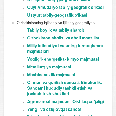
Quyi Amudaryo tabiiy-geografik o‘lkasi
Ustyurt tabiiy-geografik o‘lkasi
O‘zbekistonning iqtisodiy va ijtimoiy geografiyasi
Tabiiy boylik va tabiiy sharoit
O‘zbekiston aholisi va aholi manzillari
Milliy iqtisodiyot va uning tarmoqlararo
majmualari
Yoqilg‘i- energetika- kimyo majmuasi
Metallurgiya majmuasi
Mashinasozlik majmuasi
O‘rmon va qurilish sanoati. Binokorlik.
Sanoatni hududiy tashkil etish va
joylashtirish shakllari
Agrosanoat majmuasi. Qishloq xo‘jaligi
Yengil va oziq-ovqat sanoati