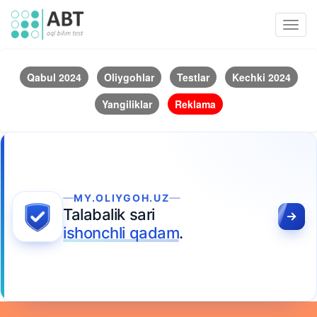
Toggl
navig
Qabul 2024
Oliygohlar
Testlar
Kechki 2024
Yangiliklar
Reklama
MY.OLIYGOH.UZ
Talabalik sari
ishonchli qadam
.