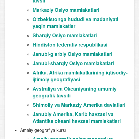
tavsif
Markaziy Osiyo mamlakatlari
O‘zbekistonga hududi va madaniyati
yaqin mamlakatlar
Sharqiy Osiyo mamlakatlari
Hindiston federativ respublikasi
Janubi-g‘arbiy Osiyo mamlakatlari
Janubi-sharqiy Osiyo mamlakatlari
Afrika. Afrika mamlakatlarining iqtisodiy-
ijtimoiy geografiyasi
Avstraliya va Okeaniyaning umumiy
geografik tavsifi
Shimoliy va Markaziy Amerika davlatlari
Janubiy Amerika, Karib havzasi va
Atlantika okeani havzasi mamlakatlari
Amaliy geografiya kursi
Amaliy geografiyaning maqsad va