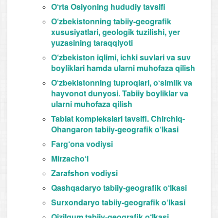
O‘rta Osiyoning hududiy tavsifi
O‘zbekistonning tabiiy-geografik
xususiyatlari, geologik tuzilishi, yer
yuzasining taraqqiyoti
O‘zbekiston iqlimi, ichki suvlari va suv
boyliklari hamda ularni muhofaza qilish
O‘zbekistonning tuproqlari, o‘simlik va
hayvonot dunyosi. Tabiiy boyliklar va
ularni muhofaza qilish
Tabiat komplekslari tavsifi. Chirchiq-
Ohangaron tabiiy-geografik o‘lkasi
Farg‘ona vodiysi
Mirzacho‘l
Zarafshon vodiysi
Qashqadaryo tabiiy-geografik o‘lkasi
Surxondaryo tabiiy-geografik o‘lkasi
Qizilqum tabiiy-geografik o‘lkasi