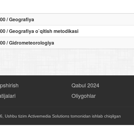
00 / Geografiya
00 / Geografiya o`qitish metodikasi
00 / Gidrometeorologiya
opshirish
Qabul 2024
tijalari
Oliygohlar
6, Ushbu tizim
Activemedia Solutions
tomonidan ishlab chiqilgan