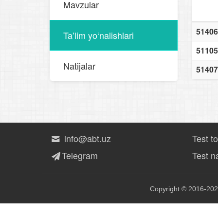
Mavzular
51406
Taʼlim yo‘nalishlari
51105
Natijalar
51407
info@abt.uz
Test t
Telegram
Test na
Copyright © 2016-202