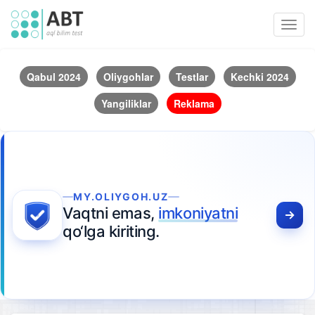
Toggl
navig
Qabul 2024
Oliygohlar
Testlar
Kechki 2024
Yangiliklar
Reklama
MY.OLIYGOH.UZ
Vaqtni emas,
imkoniyatni
qo‘lga kiriting.