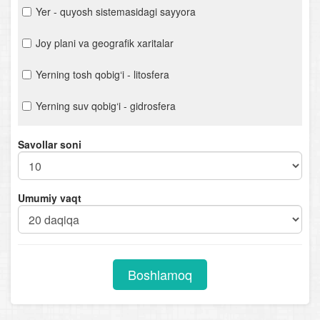
Yer - quyosh sistemasidagi sayyora
Joy plani va geografik xaritalar
Yerning tosh qobig‘i - litosfera
Yerning suv qobig‘i - gidrosfera
Quruqlikdagi suvlar
Savollar soni
Yerning havo qobig‘i - atmosfera
Umumiy vaqt
Biosfera - hayot qobig‘i
Materik va okeanlar tabiiy geografiyasi kursiga kirish.
Geografik qobiq
Boshlamoq
Okeanlar tabiiy geografiyasi
Materiklar tabiiy geografiyasi. Afrika