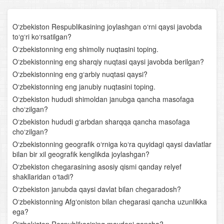
Avstraliya va Okeaniya
O‘zbekiston Respublikasining joylashgan o‘rni qaysi javobda
Antarktida
to‘g‘ri ko‘rsatilgan?
O‘zbekistonning eng shimoliy nuqtasini toping.
Janubiy Amerika
O‘zbekistonning eng sharqiy nuqtasi qaysi javobda berilgan?
O‘zbekistonning eng g‘arbiy nuqtasi qaysi?
Shimoliy Amerika
O‘zbekistonning eng janubiy nuqtasini toping.
O‘zbekiston hududi shimoldan janubga qancha masofaga
Yevrosiyo. Yevrosiyo materigining umumiy geografik
cho‘zilgan?
xususiyatlari
O‘zbekiston hududi g‘arbdan sharqqa qancha masofaga
cho‘zilgan?
Yevrosiyoning yirik tabiiy- geografik rayonlari
O‘zbekistonning geografik o‘rniga ko‘ra quyidagi qaysi davlatlar
bilan bir xil geografik kenglikda joylashgan?
O‘rta Osiyo o‘lkasining umumiy geografik tavsifi
O‘zbekiston chegarasining asosiy qismi qanday relyef
shakllaridan o‘tadi?
Geografik xaritalar, atlaslar, globus va ular bilan ishlash
O‘zbekiston janubda qaysi davlat bilan chegaradosh?
O‘rta Osiyoning geologik tuzilishi va relyefi
O‘zbekistonning Afg‘oniston bilan chegarasi qancha uzunlikka
ega?
O‘rta Osiyo iqlimi