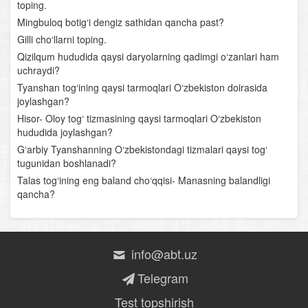
Zarafshon vodiysi
toping.
Mingbuloq botig‘i dengiz sathidan qancha past?
Qashqadaryo tabiiy-geografik o‘lkasi
Gilli cho‘llarni toping.
Qizilqum hududida qaysi daryolarning qadimgi o‘zanlari ham
Surxondaryo tabiiy-geografik o‘lkasi
uchraydi?
Tyanshan tog‘ining qaysi tarmoqlari O‘zbekiston doirasida
Qizilqum tabiiy-geografik o‘lkasi
joylashgan?
Hisor- Oloy tog‘ tizmasining qaysi tarmoqlari O‘zbekiston
Quyi Amudaryo tabiiy-geografik o‘lkasi
hududida joylashgan?
G‘arbiy Tyanshanning O‘zbekistondagi tizmalari qaysi tog‘
Ustyurt tabiiy-geografik o‘lkasi
tugunidan boshlanadi?
Talas tog‘ining eng baland cho‘qqisi- Manasning balandligi
Tabiiy boylik va tabiiy sharoit
qancha?
O‘zbekiston aholisi va aholi manzillari
Milliy iqtisodiyot va uning tarmoqlararo majmualari
info@abt.uz
Yoqilg‘i- energetika- kimyo majmuasi
Telegram
Test topshirish
Metallurgiya majmuasi