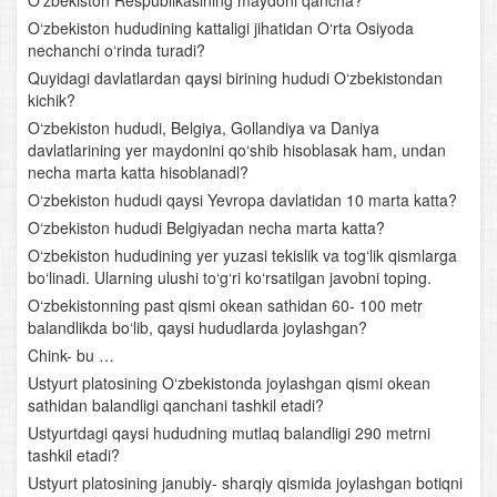
O‘zbekiston Respublikasining maydoni qancha?
O‘zbekiston hududining kattaligi jihatidan O‘rta Osiyoda
O‘rta Osiyo suvlari
nechanchi o‘rinda turadi?
Quyidagi davlatlardan qaysi birining hududi O‘zbekistondan
O‘rta Osiyo tuproqlari, o‘simliklari va hayvonot dunyosi
kichik?
O‘zbekiston hududi, Belgiya, Gollandiya va Daniya
O‘rta Osiyoning hududiy tavsifi
davlatlarining yer maydonini qo‘shib hisoblasak ham, undan
necha marta katta hisoblanadl?
O‘zbekiston iqlimi, ichki suvlari va suv boyliklari hamda
O‘zbekiston hududi qaysi Yevropa davlatidan 10 marta katta?
ularni muhofaza qilish
O‘zbekiston hududi Belgiyadan necha marta katta?
O‘zbekiston hududining yer yuzasi tekislik va tog‘lik qismlarga
O‘zbekistonning tuproqlari, o‘simlik va hayvonot
bo‘linadi. Ularning ulushi to‘g‘ri ko‘rsatilgan javobni toping.
dunyosi. Tabiiy boyliklar va ularni muhofaza qilish
O‘zbekistonning past qismi okean sathidan 60- 100 metr
balandlikda bo‘lib, qaysi hududlarda joylashgan?
Tabiat komplekslari tavsifi. Chirchiq- Ohangaron tabiiy-
Chink- bu …
geografik o‘lkasi
Ustyurt platosining O‘zbekistonda joylashgan qismi okean
Farg‘ona vodiysi
sathidan balandligi qanchani tashkil etadi?
Ustyurtdagi qaysi hududning mutlaq balandligi 290 metrni
Mirzacho‘l
tashkil etadi?
Ustyurt platosining janubiy- sharqiy qismida joylashgan botiqni