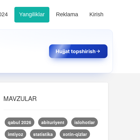
024
Yangiliklar
Reklama
Kirish
Hujjat topshirish
MAVZULAR
qabul 2026
abituriyent
islohotlar
imtiyoz
statistika
xotin-qizlar