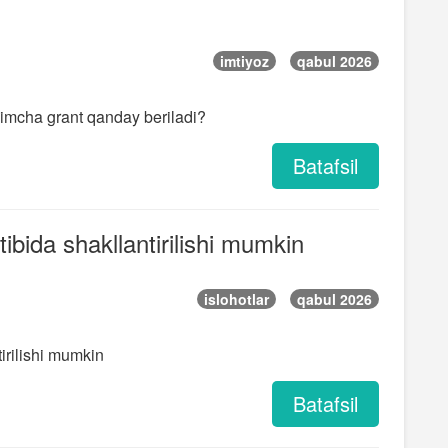
imtiyoz
qabul 2026
shimcha grant qanday beriladi?
Batafsil
ibida shakllantirilishi mumkin
islohotlar
qabul 2026
irilishi mumkin
Batafsil