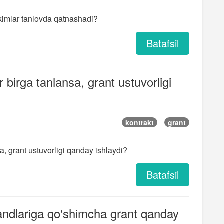
 kimlar tanlovda qatnashadi?
Batafsil
 birga tanlansa, grant ustuvorligi
kontrakt
grant
a, grant ustuvorligi qanday ishlaydi?
Batafsil
rzandlariga qo‘shimcha grant qanday