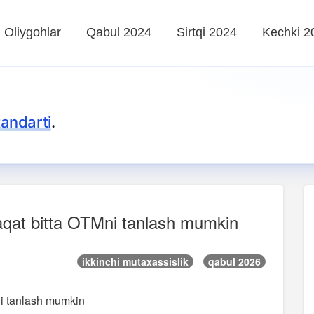
Oliygohlar
Qabul 2024
Sirtqi 2024
Kechki 2
tandarti
.
faqat bitta OTMni tanlash mumkin
ikkinchi mutaxassislik
qabul 2026
ni tanlash mumkin