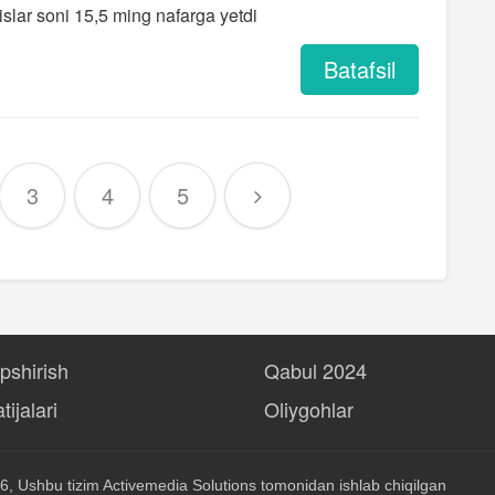
lar soni 15,5 ming nafarga yetdi
Batafsil
3
4
5
opshirish
Qabul 2024
tijalari
Oliygohlar
6, Ushbu tizim
Activemedia Solutions
tomonidan ishlab chiqilgan