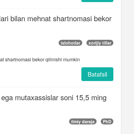
vchilari bilan mehnat shartnomasi bekor
islohotlar
xorijiy tillar
ehnat shartnomasi bekor qilinishi mumkin
Batafsil
 ega mutaxassislar soni 15,5 ming
ilmiy daraja
PhD