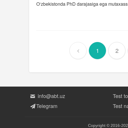
O‘zbekistonda PhD darajasiga ega mutaxassis
1
2
info@abt.uz
Test t
Telegram
Test na
Copyright © 2016-202