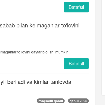
Batafsil
i sabab bilan kelmaganlar to‘lovini
kelmaganlar to‘lovini qaytarib olishi mumkin
Batafsil
il beriladi va kimlar tanlovda
maqsadli qabul
qabul 2026