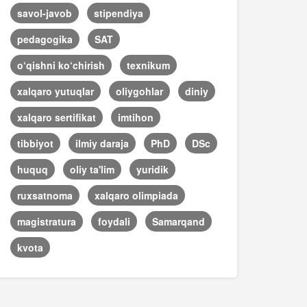
savol-javob
stipendiya
pedagogika
SAT
o‘qishni ko‘chirish
texnikum
xalqaro yutuqlar
oliygohlar
diniy
xalqaro sertifikat
imtihon
tibbiyot
ilmiy daraja
PhD
DSc
huquq
oliy ta'lim
yuridik
ruxsatnoma
xalqaro olimpiada
magistratura
foydali
Samarqand
kvota