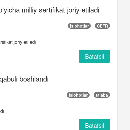
yicha milliy sertifikat joriy etiladi
islohotlar
CEFR
ifikat joriy etiladi
Batafsil
qabuli boshlandi
islohotlar
talaba
di
Batafsil