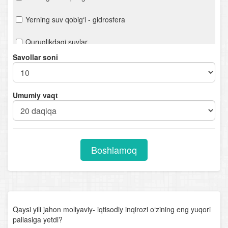
Yerning suv qobig‘i - gidrosfera
Quruqlikdagi suvlar
Savollar soni
Yerning havo qobig‘i - atmosfera
Biosfera - hayot qobig‘i
Umumiy vaqt
Materik va okeanlar tabiiy geografiyasi kursiga kirish.
Geografik qobiq
Okeanlar tabiiy geografiyasi
Boshlamoq
Materiklar tabiiy geografiyasi. Afrika
Avstraliya va Okeaniya
Antarktida
Qaysi yili jahon moliyaviy- iqtisodiy inqirozi o‘zining eng yuqori
pallasiga yetdi?