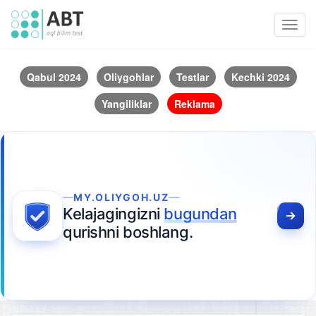
Toggl
navig
Qabul 2024
Oliygohlar
Testlar
Kechki 2024
Yangiliklar
Reklama
MY.OLIYGOH.UZ
Kelajagingizni
bugundan
qurishni boshlang.