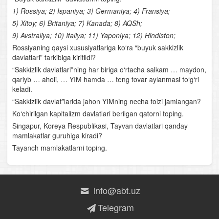
Qashqadaryo tabiiy-geografik o‘lkasi
1) Rossiya; 2) Ispaniya; 3) Germaniya; 4) Fransiya;
Surxondaryo tabiiy-geografik o‘lkasi
5) Xitoy; 6) Britaniya; 7) Kanada; 8) AQSh;
9) Avstraliya; 10) Italiya; 11) Yaponiya; 12) Hindiston;
Qizilqum tabiiy-geografik o‘lkasi
Rossiyaning qaysi xususiyatlariga ko‘ra “buyuk sakkizlik
davlatlari” tarkibiga kiritildi?
Quyi Amudaryo tabiiy-geografik o‘lkasi
“Sakkizlik davlatlari”ning har biriga o‘rtacha salkam … maydon,
qariyb … aholi, … YIM hamda … teng tovar aylanmasi to‘g‘ri
Ustyurt tabiiy-geografik o‘lkasi
keladi.
“Sakkizlik davlat”larida jahon YIMning necha foizi jamlangan?
Tabiiy boylik va tabiiy sharoit
Ko‘chirilgan kapitalizm davlatlari berilgan qatorni toping.
Singapur, Koreya Respublikasi, Tayvan davlatlari qanday
O‘zbekiston aholisi va aholi manzillari
mamlakatlar guruhiga kiradi?
Tayanch mamlakatlarni toping.
Milliy iqtisodiyot va uning tarmoqlararo majmualari
Yoqilg‘i- energetika- kimyo majmuasi
info@abt.uz
Metallurgiya majmuasi
Telegram
Mashinasozlik majmuasi