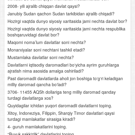
O‘rta Osiyoning hududiy tavsifi
2008- yili ajralib chiqqan davlat qaysi?
Janubiy Sudan qachon Sudan tarkibidan ajralib chiqadi?
O‘zbekistonning tabiiy-geografik xususiyatlari, geologik
Hozirgi vaqtda dunyo siyosiy xaritasida jami nechta davlat bor?
tuzilishi, yer yuzasining taraqqiyoti
Hozirgi vaqtda dunyo siyosiy xaritasida jami nechta respublika
boshqaruvidagi davlat bor?
O‘zbekiston iqlimi, ichki suvlari va suv boyliklari hamda
Maqomi noma’lum davlatlar soni nechta?
ularni muhofaza qilish
Monarxiyalar soni nechtani tashkil etadi?
Mustamlaka davlatlar soni nechta?
O‘zbekistonning tuproqlari, o‘simlik va hayvonot
dunyosi. Tabiiy boyliklar va ularni muhofaza qilish
Davlatlarni iqtisodiy daromadlari bo‘yicha ayrim guruhlarga
ajratish nima asosida amalga oshiriladi?
Tabiat komplekslari tavsifi. Chirchiq- Ohangaron tabiiy-
Past daromadli davlatlarda aholi jon boshiga to‘g‘ri keladigan
geografik o‘lkasi
milliy daromad qancha bo‘ladi?
3706- 11455 AQSh dollariga teng milliy daromad qanday
Farg‘ona vodiysi
turdagi davlatlarga xos?
Quyidagilar ichidan yuqori daromadli davlatlarni toping.
Mirzacho‘l
Xitoy, Indoneziya, Filippin, Sharqiy Timor davlatlari qaysi
turdagi mamlakatlar sirasiga kiradi?
Zarafshon vodiysi
4- guruh mamlakatlarini toping.
“Buyuk sakkizlik” davlatlarini toping.