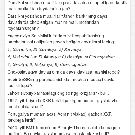
Janubiy Amerika
Darslikni yozishda mualliflar qaysi davlatda chop etilgan darslik
ma’lumotlaridan foydalanishgan?
Shimoliy Amerika
Darslikni yozishda mualliflar “Jahon banki”ning qaysi
davlatlarda chop etilgan muhim ma’lumotlaridan
foydalanishgan?
Yevrosiyo. Yevrosiyo materigining umumiy geografik
xususiyatlari
Yugoslaviya Sotsialistik Federativ Respublikasining
parchalanishi natijasida paydo bo‘lgan davlatlarni toping.
Yevrosiyoning yirik tabiiy- geografik rayonlari
1) Sloveniya; 2) Slovakiya; 3) Xorvatiya;
4) Makedoniya; 5) Albaniya; 6) Bosniya va Gersegovina;
O‘rta Osiyo o‘lkasining umumiy geografik tavsifi
7) Serbiya; 8) Bolgariya; 9) Chernogoriya;
Chexoslavakiya davlati o‘rnida qaysi davlatlar tashkil topdi?
Geografik xaritalar, atlaslar, globus va ular bilan ishlash
Sobir SSSRning parchalanishidan nechta mustaqil davlat
tashkil topdi?
O‘rta Osiyoning geologik tuzilishi va relyefi
Jahon siyosiy xaritasidagi eng so‘nggi o‘zgarish- bu …
1997- yil 1- iyulda XXR tarkibiga kirgan hudud qaysi davlat
O‘rta Osiyo iqlimi
mustamlakasi edi?
Portugaliya mustamlakasi Aomin (Makao) qachon XXR
O‘rta Osiyo suvlari
tarkibiga kirdi?
O‘rta Osiyo tuproqlari, o‘simliklari va hayvonot dunyosi
2000- yili BMT tomonidan Sharqiy Timorga alohida maqom
beriladi. Bu davlat qaysi mamlakat mustamlakasi edi?