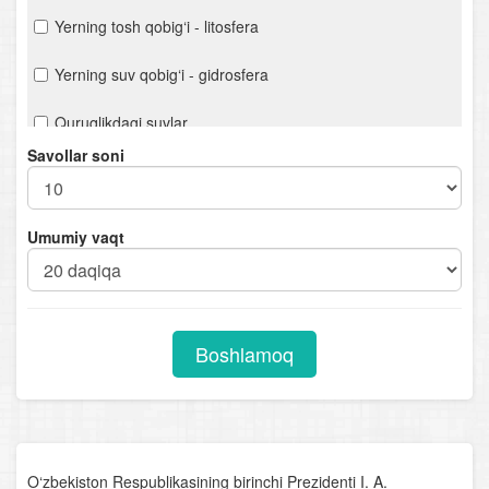
Yerning tosh qobig‘i - litosfera
Yerning suv qobig‘i - gidrosfera
Quruqlikdagi suvlar
Savollar soni
Yerning havo qobig‘i - atmosfera
Biosfera - hayot qobig‘i
Umumiy vaqt
Materik va okeanlar tabiiy geografiyasi kursiga kirish.
Geografik qobiq
Okeanlar tabiiy geografiyasi
Boshlamoq
Materiklar tabiiy geografiyasi. Afrika
Avstraliya va Okeaniya
Antarktida
O‘zbekiston Respublikasining birinchi Prezidenti I. A.