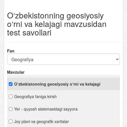
O‘zbekistonning geosiyosiy
o‘rni va kelajagi mavzusidan
test savollari
Fan
Mavzular
O‘zbekistonning geosiyosiy o‘rni va kelajagi
Geografiya faniga kirish
Yer - quyosh sistemasidagi sayyora
Joy plani va geografik xaritalar