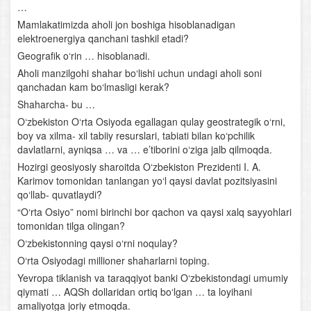
O‘rta Osiyo tuproqlari, o‘simliklari va hayvonot dunyosi
…
Mamlakatimizda aholi jon boshiga hisoblanadigan
O‘rta Osiyoning hududiy tavsifi
elektroenergiya qanchani tashkil etadi?
Geografik o‘rin … hisoblanadi.
O‘zbekistonning tabiiy-geografik xususiyatlari, geologik
Aholi manzilgohi shahar bo‘lishi uchun undagi aholi soni
tuzilishi, yer yuzasining taraqqiyoti
qanchadan kam bo‘lmasligi kerak?
Shaharcha- bu …
O‘zbekiston iqlimi, ichki suvlari va suv boyliklari hamda
O‘zbekiston O‘rta Osiyoda egallagan qulay geostrategik o‘rni,
ularni muhofaza qilish
boy va xilma- xil tabiiy resurslari, tabiati bilan ko‘pchilik
davlatlarni, ayniqsa … va … e’tiborini o‘ziga jalb qilmoqda.
O‘zbekistonning tuproqlari, o‘simlik va hayvonot
Hozirgi geosiyosiy sharoitda O‘zbekiston Prezidenti I. A.
dunyosi. Tabiiy boyliklar va ularni muhofaza qilish
Karimov tomonidan tanlangan yo‘l qaysi davlat pozitsiyasini
qo‘llab- quvatlaydi?
Tabiat komplekslari tavsifi. Chirchiq- Ohangaron tabiiy-
geografik o‘lkasi
“O‘rta Osiyo” nomi birinchi bor qachon va qaysi xalq sayyohlari
tomonidan tilga olingan?
Farg‘ona vodiysi
O‘zbekistonning qaysi o‘rni noqulay?
O‘rta Osiyodagi millioner shaharlarni toping.
Mirzacho‘l
Yevropa tiklanish va taraqqiyot banki O‘zbekistondagi umumiy
qiymati … AQSh dollaridan ortiq bo‘lgan … ta loyihani
Zarafshon vodiysi
amaliyotga joriy etmoqda.