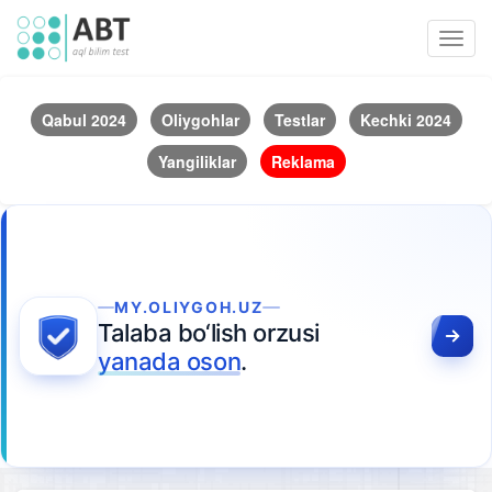
Toggl
navig
Qabul 2024
Oliygohlar
Testlar
Kechki 2024
Yangiliklar
Reklama
MY.OLIYGOH.UZ
Talaba bo‘lish orzusi
yanada oson
.