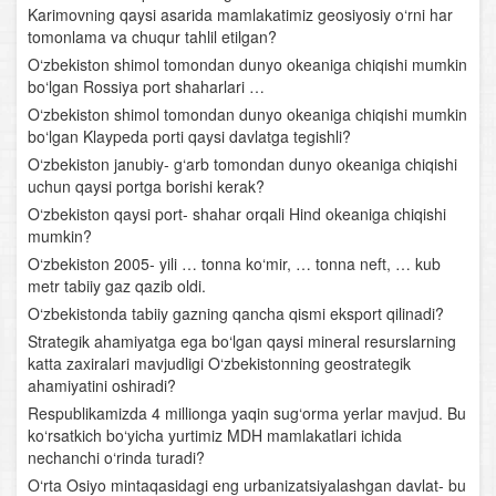
Karimovning qaysi asarida mamlakatimiz geosiyosiy o‘rni har
tomonlama va chuqur tahlil etilgan?
Janubiy Amerika
O‘zbekiston shimol tomondan dunyo okeaniga chiqishi mumkin
bo‘lgan Rossiya port shaharlari …
Shimoliy Amerika
O‘zbekiston shimol tomondan dunyo okeaniga chiqishi mumkin
bo‘lgan Klaypeda porti qaysi davlatga tegishli?
Yevrosiyo. Yevrosiyo materigining umumiy geografik
xususiyatlari
O‘zbekiston janubiy- g‘arb tomondan dunyo okeaniga chiqishi
uchun qaysi portga borishi kerak?
Yevrosiyoning yirik tabiiy- geografik rayonlari
O‘zbekiston qaysi port- shahar orqali Hind okeaniga chiqishi
mumkin?
O‘rta Osiyo o‘lkasining umumiy geografik tavsifi
O‘zbekiston 2005- yili … tonna ko‘mir, … tonna neft, … kub
metr tabiiy gaz qazib oldi.
Geografik xaritalar, atlaslar, globus va ular bilan ishlash
O‘zbekistonda tabiiy gazning qancha qismi eksport qilinadi?
Strategik ahamiyatga ega bo‘lgan qaysi mineral resurslarning
O‘rta Osiyoning geologik tuzilishi va relyefi
katta zaxiralari mavjudligi O‘zbekistonning geostrategik
ahamiyatini oshiradi?
O‘rta Osiyo iqlimi
Respublikamizda 4 millionga yaqin sug‘orma yerlar mavjud. Bu
ko‘rsatkich bo‘yicha yurtimiz MDH mamlakatlari ichida
O‘rta Osiyo suvlari
nechanchi o‘rinda turadi?
O‘rta Osiyo mintaqasidagi eng urbanizatsiyalashgan davlat- bu