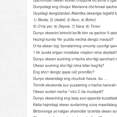
Qachondan okean suvlari chuqurlik bo‘yicha o‘rgan
Dunyodagi eng chuqur Marianna cho‘kmasi qachon 
Quyidagi dengizlardan Atlantika okeaniga tegishli bo
1) Skotia; 2) Uedell; 3) Koro; 4) Bofort;
5) O‘rta yer; 6) Deyvis; 7) Kara; 8) Tirren
Dunyo okeanini birinchi bo‘lib kim va qachon 5 qi
Hozirgi kunda Yer yuzida nechta dengiz mavjud?
O‘rta okean tog‘ tizmalarining umumiy uzunligi qa
1 litr suvda erigan moddalar miqdori nima deyiladi
Dunyo okeani suvining o‘rtacha sho‘rligi qanchani t
Okean suvining sho‘rligi nima bilan bog‘liq?
Eng sho‘r dengiz qaysi (42 promille)?
Dunyo okeanidagi eng chuchuk havza- bu …
Termik ekvatorda suv yuzasining o‘rtacha harorati 
Okean suvlari necha ^\circ C da muzlaydi?
Dunyo okeanining eng issiq suvi qayerda kuzatilad
Katta hajmdagi okean suvlarining uzoq masofalarga
Birtomonga yo‘nalgan shamollar ta’sirida okean su