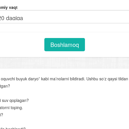
Materiklar tabiiy geografiyasi. Afrika
miy vaqt
Avstraliya va Okeaniya
Antarktida
Janubiy Amerika
Shimoliy Amerika
Boshlamoq
Yevrosiyo. Yevrosiyo materigining umumiy geografik xususiyatlari
Yevrosiyoning yirik tabiiy- geografik rayonlari
O‘rta Osiyo o‘lkasining umumiy geografik tavsifi
 oquvchi buyuk daryo” kabi ma’nolarni bildiradi. Ushbu so‘z qaysi tildan
Geografik xaritalar, atlaslar, globus va ular bilan ishlash
itgan?
O‘rta Osiyoning geologik tuzilishi va relyefi
i suv qoplagan?
O‘rta Osiyo iqlimi
atorni toping.
i?
O‘rta Osiyo suvlari
O‘rta Osiyo tuproqlari, o‘simliklari va hayvonot dunyosi