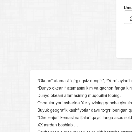
Umu
“Okean” atamasi “qirg‘oqsiz dengiz”, “Yerni aylanib
“Dunyo okeani” atamasini kim va qachon fanga kir
Dunyo okeani atamasining muqobilini toping.
Okeanlar yarimsharida Yer yuzining qancha qismin
Buyuk geografik kashfiyotlar davri to‘g‘ri berilgan q
“Chellenjer” kemasi natijalari qaysi fanga asos sold
XX asrdan boshlab …