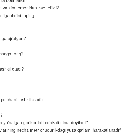
ila boshlandi?
va kim tomonidan zabt etildi?
O‘rta Osiyoning hududiy tavsifi
‘lganlarini toping.
O‘zbekistonning tabiiy-geografik xususiyatlari, geologik tuzilishi, yer
yuzasining taraqqiyoti
O‘zbekiston iqlimi, ichki suvlari va suv boyliklari hamda ularni muhofaza
smga ajratgan?
qilish
O‘zbekistonning tuproqlari, o‘simlik va hayvonot dunyosi. Tabiiy boylikla
nchaga teng?
ularni muhofaza qilish
?
ashkil etadi?
Tabiat komplekslari tavsifi. Chirchiq- Ohangaron tabiiy-geografik o‘lkasi
Farg‘ona vodiysi
Mirzacho‘l
qanchani tashkil etadi?
Zarafshon vodiysi
Qashqadaryo tabiiy-geografik o‘lkasi
i?
 yo‘nalgan gorizontal harakati nima deyiladi?
Surxondaryo tabiiy-geografik o‘lkasi
vlarining necha metr chuqurlikdagi yuza qatlami harakatlanadi?
Qizilqum tabiiy-geografik o‘lkasi