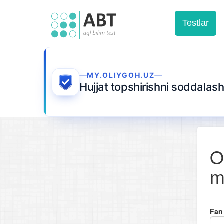
Testlar
MY.OLIYGOH.UZ
Hujjat topshirishni soddalash
O
m
Fan