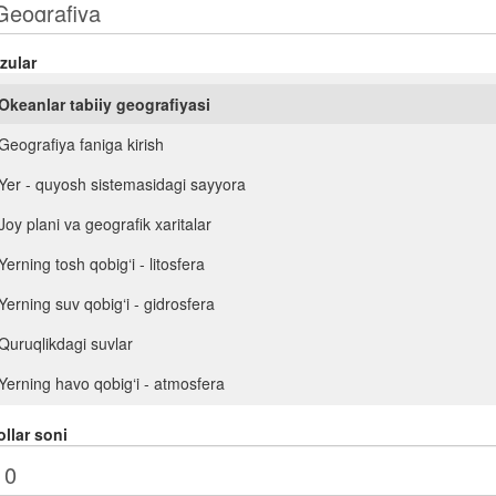
zular
Okeanlar tabiiy geografiyasi
Geografiya faniga kirish
Yer - quyosh sistemasidagi sayyora
Joy plani va geografik xaritalar
Yerning tosh qobig‘i - litosfera
Yerning suv qobig‘i - gidrosfera
Quruqlikdagi suvlar
Yerning havo qobig‘i - atmosfera
Biosfera - hayot qobig‘i
llar soni
Materik va okeanlar tabiiy geografiyasi kursiga kirish. Geografik qobiq