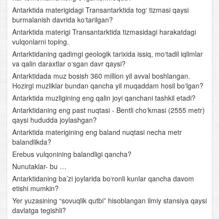
O‘zbekistonning tabiiy-geografik xususiyatlari, geologik
Antarktida materigidagi Transantarktida tog‘ tizmasi qaysi
tuzilishi, yer yuzasining taraqqiyoti
burmalanish davrida ko‘tarilgan?
Antarktida materigi Transantarktida tizmasidagi harakatdagi
O‘zbekiston iqlimi, ichki suvlari va suv boyliklari hamda
vulqonlarni toping.
ularni muhofaza qilish
Antarktidaning qadimgi geologik tarixida issiq, mo‘tadil iqlimlar
va qalin daraxtlar o‘sgan davr qaysi?
O‘zbekistonning tuproqlari, o‘simlik va hayvonot
Antarktidada muz bosish 360 million yil avval boshlangan.
dunyosi. Tabiiy boyliklar va ularni muhofaza qilish
Hozirgi muzliklar bundan qancha yil muqaddam hosil bo‘lgan?
Antarktida muzligining eng qalin joyi qanchani tashkil etadi?
Tabiat komplekslari tavsifi. Chirchiq- Ohangaron tabiiy-
Antarktidaning eng past nuqtasi - Bentli cho‘kmasi (2555 metr)
geografik o‘lkasi
qaysi hududda joylashgan?
Antarktida materigining eng baland nuqtasi necha metr
Farg‘ona vodiysi
balandlikda?
Erebus vulqonining balandligi qancha?
Mirzacho‘l
Nunutaklar- bu …
Zarafshon vodiysi
Antarktidaning ba’zi joylarida bo‘ronli kunlar qancha davom
etishi mumkin?
Qashqadaryo tabiiy-geografik o‘lkasi
Yer yuzasining “sovuqlik qutbi” hisoblangan ilmiy stansiya qaysi
davlatga tegishli?