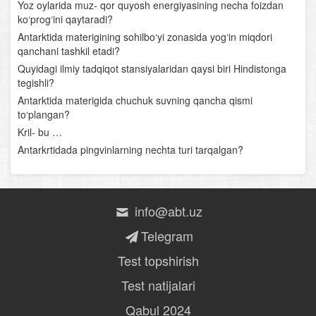
Surxondaryo tabiiy-geografik o‘lkasi
Yoz oylarida muz- qor quyosh energiyasining necha foizdan
ko‘prog‘ini qaytaradi?
Qizilqum tabiiy-geografik o‘lkasi
Antarktida materigining sohilbo‘yi zonasida yog‘in miqdori
qanchani tashkil etadi?
Quyi Amudaryo tabiiy-geografik o‘lkasi
Quyidagi ilmiy tadqiqot stansiyalaridan qaysi biri Hindistonga
tegishli?
Ustyurt tabiiy-geografik o‘lkasi
Antarktida materigida chuchuk suvning qancha qismi
to‘plangan?
Tabiiy boylik va tabiiy sharoit
Kril- bu …
Antarkrtidada pingvinlarning nechta turi tarqalgan?
O‘zbekiston aholisi va aholi manzillari
Milliy iqtisodiyot va uning tarmoqlararo majmualari
info@abt.uz
Yoqilg‘i- energetika- kimyo majmuasi
Telegram
Metallurgiya majmuasi
Test topshirish
Mashinasozlik majmuasi
Test natijalari
Qabul 2024
O‘rmon va qurilish sanoati. Binokorlik. Sanoatni