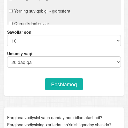
Yerning suv qobig‘i - gidrosfera
Quruqlikdagi suvlar
Savollar soni
Yerning havo qobig‘i - atmosfera
Biosfera - hayot qobig‘i
Umumiy vaqt
Materik va okeanlar tabiiy geografiyasi kursiga kirish.
Geografik qobiq
Okeanlar tabiiy geografiyasi
Boshlamoq
Materiklar tabiiy geografiyasi. Afrika
Avstraliya va Okeaniya
Antarktida
Farg‘ona vodiysini yana qanday nom bilan atashadi?
Farg‘ona vodiysining xaritadan ko‘rinishi qanday shaklda?