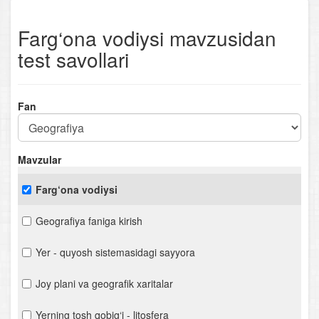
Farg‘ona vodiysi mavzusidan
test savollari
Fan
Mavzular
Farg‘ona vodiysi
Geografiya faniga kirish
Yer - quyosh sistemasidagi sayyora
Joy plani va geografik xaritalar
Yerning tosh qobig‘i - litosfera