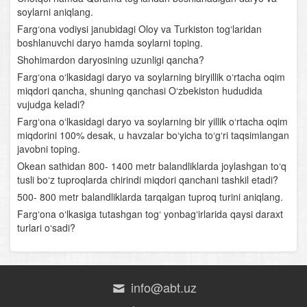
Surxondaryo tabiiy-geografik o‘lkasi
soylarni aniqlang.
Farg‘ona vodiysi janubidagi Oloy va Turkiston tog‘laridan
Qizilqum tabiiy-geografik o‘lkasi
boshlanuvchi daryo hamda soylarni toping.
Shohimardon daryosining uzunligi qancha?
Quyi Amudaryo tabiiy-geografik o‘lkasi
Farg‘ona o‘lkasidagi daryo va soylarning biryillik o‘rtacha oqim
miqdori qancha, shuning qanchasi O‘zbekiston hududida
Ustyurt tabiiy-geografik o‘lkasi
vujudga keladi?
Farg‘ona o‘lkasidagi daryo va soylarning bir yillik o‘rtacha oqim
Tabiiy boylik va tabiiy sharoit
miqdorini 100% desak, u havzalar bo‘yicha to‘g‘ri taqsimlangan
javobni toping.
O‘zbekiston aholisi va aholi manzillari
Okean sathidan 800- 1400 metr balandliklarda joylashgan to‘q
tusli bo‘z tuproqlarda chirindi miqdori qanchani tashkil etadi?
Milliy iqtisodiyot va uning tarmoqlararo majmualari
500- 800 metr balandliklarda tarqalgan tuproq turini aniqlang.
Yoqilg‘i- energetika- kimyo majmuasi
Farg‘ona o‘lkasiga tutashgan tog‘ yonbag‘irlarida qaysi daraxt
turlari o‘sadi?
Metallurgiya majmuasi
Mashinasozlik majmuasi
info@abt.uz
O‘rmon va qurilish sanoati. Binokorlik. Sanoatni