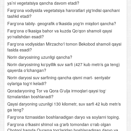
ya’ni vegetatsiya qancha davom etadi?
O‘rta Osiyoning hududiy tavsifi
Farg‘ona vodiysida vegetatsiya haroratlari yig‘indisi qanchani
tashkil etadi?
O‘zbekistonning tabiiy-geografik xususiyatlari, geologik
Farg‘ona tabiiy- geografik o‘lkasida yog‘in miqdori qancha?
tuzilishi, yer yuzasining taraqqiyoti
Farg‘ona o‘lkasiga bahor va kuzda Qo‘qon shamoli qaysi
yo‘nalishdan esadi?
O‘zbekiston iqlimi, ichki suvlari va suv boyliklari hamda
ularni muhofaza qilish
Farg‘ona vodiysidan Mirzacho‘l tomon Bekobod shamoli qaysi
faslda esadi?
O‘zbekistonning tuproqlari, o‘simlik va hayvonot
Norin daryosining uzunligi qancha?
dunyosi. Tabiiy boyliklar va ularni muhofaza qilish
Norin daryosining ko‘pyillik suv sarfi (427 kub metr/s ga teng)
qayerda o‘lchangan?
Tabiat komplekslari tavsifi. Chirchiq- Ohangaron tabiiy-
Norin daryosi suv sarfining qancha qismi mart- sentyabr
geografik o‘lkasi
oylariga tog‘ri keladi?
Qoradaryoning Tor va Qora G‘ulja irmoqlari qaysi tog‘
Mirzacho‘l
tizmalaridan boshlanadi?
Qaysi daryoning uzunligi 130 kilometr, suv sarfi 42 kub metr/s
Zarafshon vodiysi
ga teng?
Farg‘ona tizmasidan boshlanadigan daryo va soylarni toping.
Qashqadaryo tabiiy-geografik o‘lkasi
Farg‘ona o‘lkasini shimol va g‘arb tomondan o‘rab olgan
Chotqol hamda Qurama tog‘laridan boshlanadigan daryo va