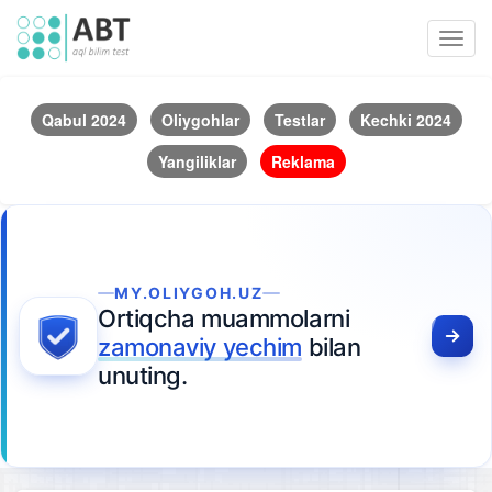
Toggl
navig
Qabul 2024
Oliygohlar
Testlar
Kechki 2024
Yangiliklar
Reklama
MY.OLIYGOH.UZ
Ortiqcha muammolarni
zamonaviy yechim
bilan
unuting.