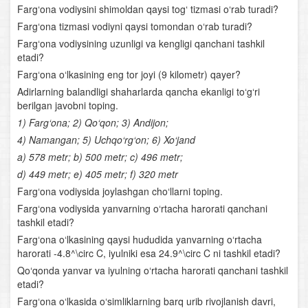
Janubiy Amerika
Farg‘ona vodiysini shimoldan qaysi tog‘ tizmasi o‘rab turadi?
Farg‘ona tizmasi vodiyni qaysi tomondan o‘rab turadi?
Shimoliy Amerika
Farg‘ona vodiysining uzunligi va kengligi qanchani tashkil
etadi?
Yevrosiyo. Yevrosiyo materigining umumiy geografik
Farg‘ona o‘lkasining eng tor joyi (9 kilometr) qayer?
xususiyatlari
Adirlarning balandligi shaharlarda qancha ekanligi to‘g‘ri
berilgan javobni toping.
Yevrosiyoning yirik tabiiy- geografik rayonlari
1) Farg‘ona; 2) Qo‘qon; 3) Andijon;
O‘rta Osiyo o‘lkasining umumiy geografik tavsifi
4) Namangan; 5) Uchqo‘rg‘on; 6) Xo‘jand
a) 578 metr; b) 500 metr; c) 496 metr;
Geografik xaritalar, atlaslar, globus va ular bilan ishlash
d) 449 metr; e) 405 metr; f) 320 metr
Farg‘ona vodiysida joylashgan cho‘llarni toping.
O‘rta Osiyoning geologik tuzilishi va relyefi
Farg‘ona vodiysida yanvarning o‘rtacha harorati qanchani
tashkil etadi?
O‘rta Osiyo iqlimi
Farg‘ona o‘lkasining qaysi hududida yanvarning o‘rtacha
harorati -4.8^\circ C, iyulniki esa 24.9^\circ C ni tashkil etadi?
O‘rta Osiyo suvlari
Qo‘qonda yanvar va iyulning o‘rtacha harorati qanchani tashkil
etadi?
O‘rta Osiyo tuproqlari, o‘simliklari va hayvonot dunyosi
Farg‘ona o‘lkasida o‘simliklarning barq urib rivojlanish davri,