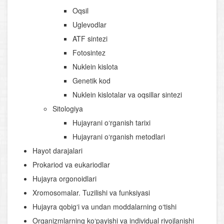
Oqsil
Uglevodlar
ATF sintezi
Fotosintez
Nuklein kislota
Genetik kod
Nuklein kislotalar va oqsillar sintezi
Sitologiya
Hujayrani o‘rganish tarixi
Hujayrani o‘rganish metodlari
Hayot darajalari
Prokariod va eukariodlar
Hujayra orgonoidlari
Xromosomalar. Tuzilishi va funksiyasi
Hujayra qobig‘i va undan moddalarning o‘tishi
Organizmlarning ko‘payishi va individual rivojlanishi