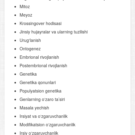
Mitoz
Meyoz
Krossingover hodisasi
Jinsiy hujayralar va ularning tuzilishi
Urug‘lanish
Ontogenez
Embrional rivojlanish
Postembrional rivojlanish
Genetika
Genetika qonunlari
Populyatsion genetika
Genlarning o‘zaro ta’siri
Masala yechish
Irsiyat va o‘zgaruvchanlik
Modifikatsion o‘zgaruvchanlik
Irsiy o‘zgaruvchanlik