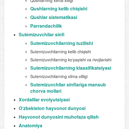
Qushlarning xilma-xilligi
Qushlarning kelib chiqishi
Qushlar sistematikasi
Parrandachilik
Sutemizuvchilar sinfi
Sutemizuvchilarning tuzilishi
Sutemizuvchilarning kelib chiqishi
Sutemizuvchilarning ko‘payishi va rivojlanishi
Sutemizuvchilarning klassifikatsiyasi
Sutemizuvchilarning xilma-xilligi
Sutemizuvchilar sinflariga mansub
chorva mollari
Xordalilar evolyutsiyasi
O‘zbekiston hayvonot dunyosi
Hayvonot dunyosini muhofaza qilish
Anatomiya