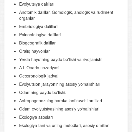
Evolyutsiya dalillari
Anotomik dalillar. Gomologik, anologik va rudiment
organlar
Embriologiya dalillari
Pаleontologiya dalillari
Biogeografik dalillar
Oraliq hayvonlar
Yerda hayotning paydo bo‘lishi va rivojlanishi
A.I. Oparin nazariyasi
Geoxronologik jadval
Evolyutsion jarayonining asosiy yo‘nalishlari
Odamning paydo bo‘lishi.
Antropogenezning harakatlantiruvchi omillari
Odam evolyutsiyasining asosiy yo‘nalishlari
Ekologiya asoslari
Ekologiya fani va uning metodlari, asosiy omillari