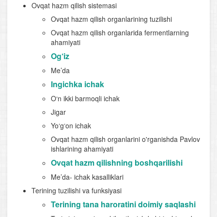
Ovqat hazm qilish sistemasi
Ovqat hazm qilish organlarining tuzilishi
Ovqat hazm qilish organlarida fermentlarning
ahamiyati
Og‘iz
Me’da
Ingichka ichak
O‘n ikki barmoqli ichak
Jigar
Yo‘g‘on ichak
Ovqat hazm qilish organlarini o'rganishda Pavlov
ishlarining ahamiyati
Ovqat hazm qilishning boshqarilishi
Me’da- ichak kasalliklari
Terining tuzilishi va funksiyasi
Terining tana haroratini doimiy saqlashi