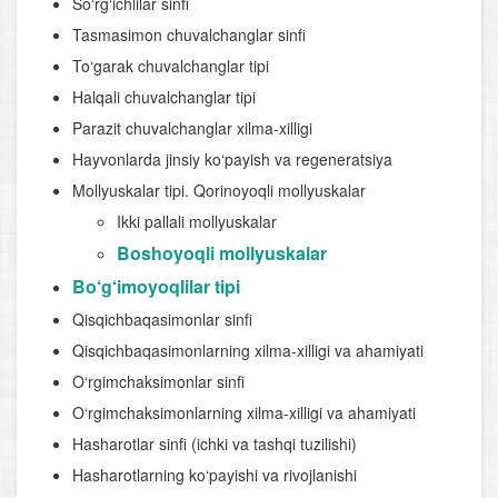
So‘rg‘ichlilar sinfi
Tasmasimon chuvalchanglar sinfi
To‘garak chuvalchanglar tipi
Halqali chuvalchanglar tipi
Parazit chuvalchanglar xilma-xilligi
Hayvonlarda jinsiy ko‘payish va regeneratsiya
Mollyuskalar tipi. Qorinoyoqli mollyuskalar
Ikki pallali mollyuskalar
Boshoyoqli mollyuskalar
Bo‘g‘imoyoqlilar tipi
Qisqichbaqasimonlar sinfi
Qisqichbaqasimonlarning xilma-xilligi va ahamiyati
O‘rgimchaksimonlar sinfi
O‘rgimchaksimonlarning xilma-xilligi va ahamiyati
Hasharotlar sinfi (ichki va tashqi tuzilishi)
Hasharotlarning ko‘payishi va rivojlanishi