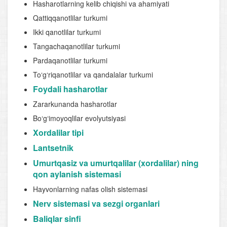
Hasharotlarning kelib chiqishi va ahamiyati
Qattiqqanotlilar turkumi
Ikki qanotlilar turkumi
Tangachaqanotlilar turkumi
Pardaqanotlilar turkumi
To‘g‘riqanotlilar va qandalalar turkumi
Foydali hasharotlar
Zararkunanda hasharotlar
Bo‘g‘imoyoqlilar evolyutsiyasi
Xordalilar tipi
Lantsetnik
Umurtqasiz va umurtqalilar (xordalilar) ning
qon aylanish sistemasi
Hayvonlarning nafas olish sistemasi
Nerv sistemasi va sezgi organlari
Baliqlar sinfi