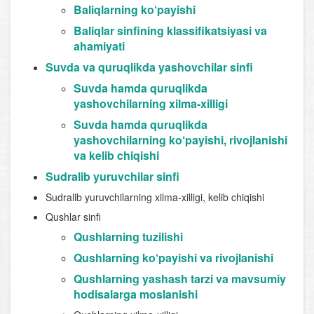
Baliqlarning ko‘payishi
Baliqlar sinfining klassifikatsiyasi va
ahamiyati
Suvda va quruqlikda yashovchilar sinfi
Suvda hamda quruqlikda
yashovchilarning xilma-xilligi
Suvda hamda quruqlikda
yashovchilarning ko‘payishi, rivojlanishi
va kelib chiqishi
Sudralib yuruvchilar sinfi
Sudralib yuruvchilarning xilma-xilligi, kelib chiqishi
Qushlar sinfi
Qushlarning tuzilishi
Qushlarning ko‘payishi va rivojlanishi
Qushlarning yashash tarzi va mavsumiy
hodisalarga moslanishi