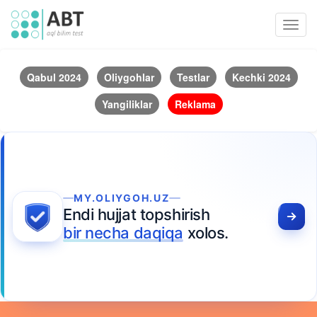
Toggl
navig
Qabul 2024
Oliygohlar
Testlar
Kechki 2024
Yangiliklar
Reklama
MY.OLIYGOH.UZ
Endi hujjat topshirish
bir necha daqiqa
xolos.