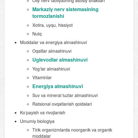
Oliy nerv faoliyatining asosiy shakllari
Markaziy nerv sistemasining
tormozlanishi
Xotira, uyqu, hissiyot
Nutq
Moddalar va energiya almashinuvi
Oqsillar almashinuvi
Uglevodlar almashinuvi
Yog‘lar almashinuvi
Vitaminlar
Energiya almashinuvi
Suv va mineral tuzlar almashinuvi
Ratsional ovqatlanish qoidalari
Ko‘payish va rivojlanish
Umumiy biologiya
Tirik organizmlarda noorganik va organik
moddalar