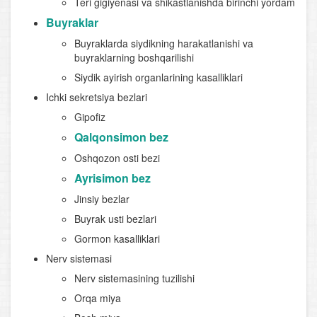
Teri gigiyenasi va shikastlanishda birinchi yordam
Buyraklar
Buyraklarda siydikning harakatlanishi va
buyraklarning boshqarilishi
Siydik ayirish organlarining kasalliklari
Ichki sekretsiya bezlari
Gipofiz
Qalqonsimon bez
Oshqozon osti bezi
Ayrisimon bez
Jinsiy bezlar
Buyrak usti bezlari
Gormon kasalliklari
Nerv sistemasi
Nerv sistemasining tuzilishi
Orqa miya