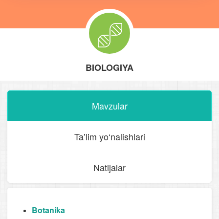
BIOLOGIYA
Mavzular
Taʼlim yo‘nalishlari
Natijalar
Botanika