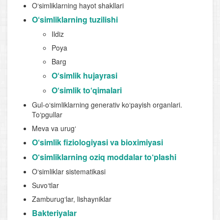
O‘simliklarning hayot shakllari
O‘simliklarning tuzilishi
Ildiz
Poya
Barg
O‘simlik hujayrasi
O‘simlik to‘qimalari
Gul-o‘simliklarning generativ ko‘payish organlari.
To‘pgullar
Meva va urug‘
O‘simlik fiziologiyasi va bioximiyasi
O‘simliklarning oziq moddalar to‘plashi
O‘simliklar sistematikasi
Suvo‘tlar
Zamburug‘lar, lishayniklar
Bakteriyalar