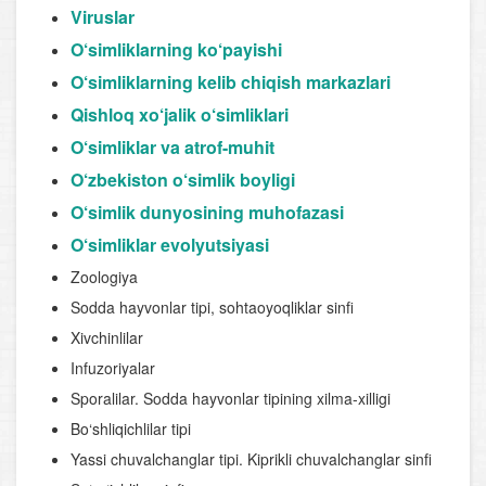
Viruslar
O‘simliklarning ko‘payishi
O‘simliklarning kelib chiqish markazlari
Qishloq xo‘jalik o‘simliklari
O‘simliklar va atrof-muhit
O‘zbekiston o‘simlik boyligi
O‘simlik dunyosining muhofazasi
O‘simliklar evolyutsiyasi
Zoologiya
Sodda hayvonlar tipi, sohtaoyoqliklar sinfi
Xivchinlilar
Infuzoriyalar
Sporalilar. Sodda hayvonlar tipining xilma-xilligi
Bo‘shliqichlilar tipi
Yassi chuvalchanglar tipi. Kiprikli chuvalchanglar sinfi