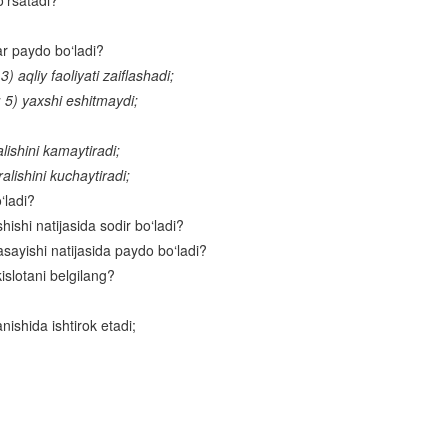
o‘rsatadi?
Baliqlar sinfi
ar paydo bo‘ladi?
Baliqlarning ko‘payishi
) aqliy faoliyati zaiflashadi;
Baliqlar sinfining klassifikatsiyasi va ahamiyati
; 5) yaxshi eshitmaydi;
Suvda va quruqlikda yashovchilar sinfi
alishini kamaytiradi;
Suvda hamda quruqlikda yashovchilarning xilma-xilligi
alishini kuchaytiradi;
‘ladi?
Suvda hamda quruqlikda yashovchilarning ko‘payishi, rivojlanishi va kel
ishi natijasida sodir bo‘ladi?
chiqishi
sayishi natijasida paydo bo‘ladi?
Sudralib yuruvchilar sinfi
slotani belgilang?
Qushlarning tuzilishi
nishida ishtirok etadi;
Qushlarning ko‘payishi va rivojlanishi
Qushlarning yashash tarzi va mavsumiy hodisalarga moslanishi
;
Qushlarning kelib chiqishi
Qushlar sistematikasi