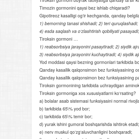
Tiroksin gormoni buyrak faoliyatiga qanday ta’sir k
Timozin gormonini qaysi bez ishlab chiqaradi?
Gipotireoz kasalligi og‘ir kechganda, qanday belgil
1) bemorning tanasi shishadi; 2) teri quruqlashadi; 3
4) esda saqlash va o‘zlashtirish qobiliyati pasayadi
Tiroksin gormoni …
1) reabsorbsiya jarayonini pasaytiradi; 2) siydik ajr
3) reabsorbsiya jarayonini kuchaytiradi; 4) siydik ajr
Yod moddasi qaysi bezning gormonlari tarkibida bo
Qanday kasallik qalqonsimon bez funksiyasining osh
Qanday kasallik qalqonsimon bez funksiyasining pa
Tiroksin gormonining tarkibida uchraydigan aminoki
Tiroksin gormoniga xos xususiyatlarni ko‘rsating?
a) bolalar asab sistemasi funksiyasini normal rivojla
b) tarkibida 65\% yod bor;
c) tarkibida 65\% temir bor;
d) yurak ishini gumoral boshqarishda ishtirok etadi
e) nerv muskul qo‘zg‘aluvchanligini boshqaradi;