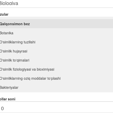
zular
Qalqonsimon bez
Botanika
O‘simliklarning tuzilishi
O‘simlik hujayrasi
O‘simlik to‘qimalari
O‘simlik fiziologiyasi va bioximiyasi
O‘simliklarning oziq moddalar to‘plashi
Bakteriyalar
Viruslar
llar soni
O‘simliklarning ko‘payishi