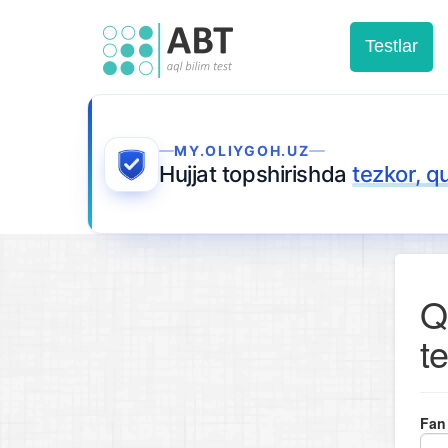
Testlar
MY.OLIYGOH.UZ
Hujjat topshirishda
tezkor, q
Q
te
Fan