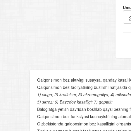
Umu
Qalqonsimon bez aktivligi susaysa, qanday kasallik
Qalqonsimon bez faoliyatining buzilishi natijasida q
1) singa; 2) kretinizm; 3) akromegaliya; 4) miksed
5) sirroz; 6) Bazedov kasalligi; 7) gepatit;
Balog‘atga yetish davridan boshlab qaysi bezning 
Qalqonsimon bez funksiyasi kuchayishining alomat
O‘zbekistonda qalqonsimon bez kasalligini o‘rganis