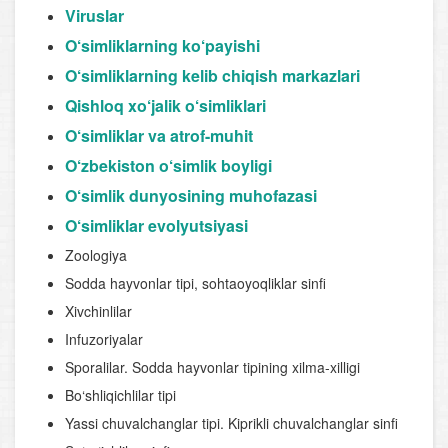
Viruslar
O‘simliklarning ko‘payishi
O‘simliklarning kelib chiqish markazlari
Qishloq xo‘jalik o‘simliklari
O‘simliklar va atrof-muhit
O‘zbekiston o‘simlik boyligi
O‘simlik dunyosining muhofazasi
O‘simliklar evolyutsiyasi
Zoologiya
Sodda hayvonlar tipi, sohtaoyoqliklar sinfi
Xivchinlilar
Infuzoriyalar
Sporalilar. Sodda hayvonlar tipining xilma-xilligi
Bo‘shliqichlilar tipi
Yassi chuvalchanglar tipi. Kiprikli chuvalchanglar sinfi