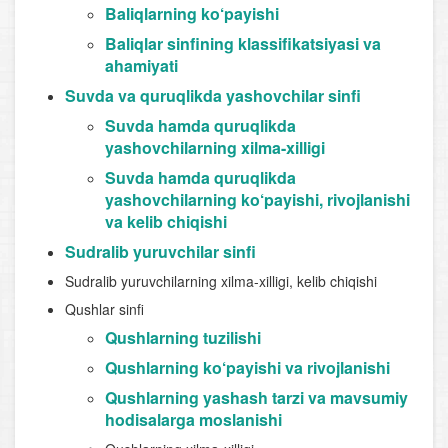
Baliqlarning ko‘payishi
Baliqlar sinfining klassifikatsiyasi va
ahamiyati
Suvda va quruqlikda yashovchilar sinfi
Suvda hamda quruqlikda
yashovchilarning xilma-xilligi
Suvda hamda quruqlikda
yashovchilarning ko‘payishi, rivojlanishi
va kelib chiqishi
Sudralib yuruvchilar sinfi
Sudralib yuruvchilarning xilma-xilligi, kelib chiqishi
Qushlar sinfi
Qushlarning tuzilishi
Qushlarning ko‘payishi va rivojlanishi
Qushlarning yashash tarzi va mavsumiy
hodisalarga moslanishi