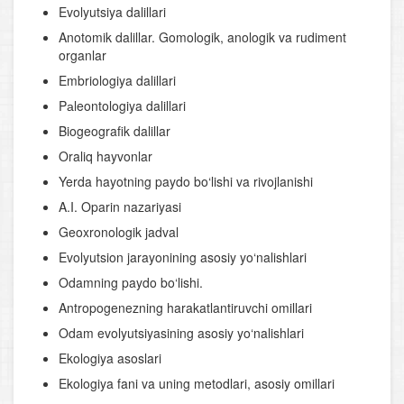
Evolyutsiya dalillari
Anotomik dalillar. Gomologik, anologik va rudiment
organlar
Embriologiya dalillari
Pаleontologiya dalillari
Biogeografik dalillar
Oraliq hayvonlar
Yerda hayotning paydo bo‘lishi va rivojlanishi
A.I. Oparin nazariyasi
Geoxronologik jadval
Evolyutsion jarayonining asosiy yo‘nalishlari
Odamning paydo bo‘lishi.
Antropogenezning harakatlantiruvchi omillari
Odam evolyutsiyasining asosiy yo‘nalishlari
Ekologiya asoslari
Ekologiya fani va uning metodlari, asosiy omillari