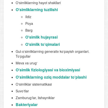
O‘simliklarning hayot shakllari
O‘simliklarning tuzilishi
Ildiz
Poya
Barg
O‘simlik hujayrasi
O‘simlik to‘qimalari
Gul-o‘simliklarning generativ ko‘payish organlari.
To‘pgullar
Meva va urug‘
O‘simlik fiziologiyasi va bioximiyasi
O‘simliklarning oziq moddalar to‘plashi
O‘simliklar sistematikasi
Suvo‘tlar
Zamburug‘lar, lishayniklar
Bakteriyalar