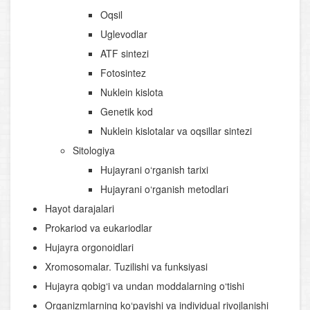
Oqsil
Uglevodlar
ATF sintezi
Fotosintez
Nuklein kislota
Genetik kod
Nuklein kislotalar va oqsillar sintezi
Sitologiya
Hujayrani o‘rganish tarixi
Hujayrani o‘rganish metodlari
Hayot darajalari
Prokariod va eukariodlar
Hujayra orgonoidlari
Xromosomalar. Tuzilishi va funksiyasi
Hujayra qobig‘i va undan moddalarning o‘tishi
Organizmlarning ko‘payishi va individual rivojlanishi