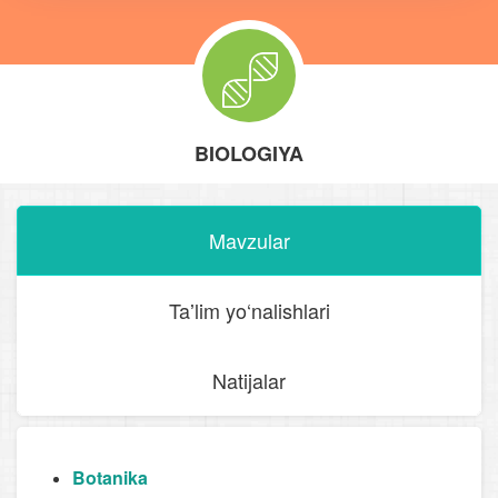
BIOLOGIYA
Mavzular
Taʼlim yo‘nalishlari
Natijalar
Botanika