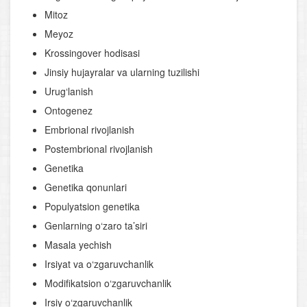
Mitoz
Meyoz
Krossingover hodisasi
Jinsiy hujayralar va ularning tuzilishi
Urug‘lanish
Ontogenez
Embrional rivojlanish
Postembrional rivojlanish
Genetika
Genetika qonunlari
Populyatsion genetika
Genlarning o‘zaro ta’siri
Masala yechish
Irsiyat va o‘zgaruvchanlik
Modifikatsion o‘zgaruvchanlik
Irsiy o‘zgaruvchanlik