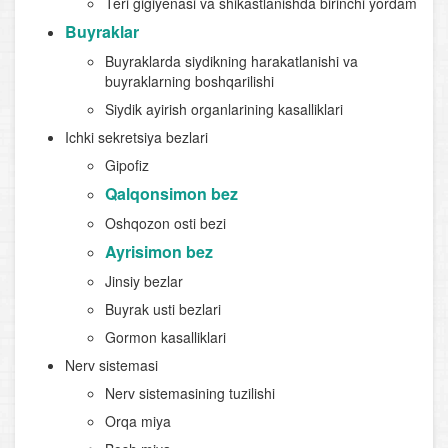
Teri gigiyenasi va shikastlanishda birinchi yordam
Buyraklar
Buyraklarda siydikning harakatlanishi va
buyraklarning boshqarilishi
Siydik ayirish organlarining kasalliklari
Ichki sekretsiya bezlari
Gipofiz
Qalqonsimon bez
Oshqozon osti bezi
Ayrisimon bez
Jinsiy bezlar
Buyrak usti bezlari
Gormon kasalliklari
Nerv sistemasi
Nerv sistemasining tuzilishi
Orqa miya