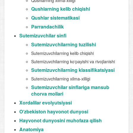
Qushlarning xilma-xilligi
Qushlarning kelib chiqishi
Qushlar sistematikasi
Parrandachilik
Sutemizuvchilar sinfi
Sutemizuvchilarning tuzilishi
Sutemizuvchilarning kelib chiqishi
Sutemizuvchilarning ko‘payishi va rivojlanishi
Sutemizuvchilarning klassifikatsiyasi
Sutemizuvchilarning xilma-xilligi
Sutemizuvchilar sinflariga mansub
chorva mollari
Xordalilar evolyutsiyasi
O‘zbekiston hayvonot dunyosi
Hayvonot dunyosini muhofaza qilish
Anatomiya