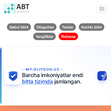
Toggl
navig
Qabul 2024
Oliygohlar
Testlar
Kechki 2024
Yangiliklar
Reklama
MY.OLIYGOH.UZ
Barcha imkoniyatlar endi
bitta tizimda
jamlangan.