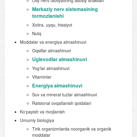
Oliy nerv faoliyatining asosiy shakllari
Markaziy nerv sistemasining
tormozlanishi
Xotira, uyqu, hissiyot
Nutq
Moddalar va energiya almashinuvi
Oqsillar almashinuvi
Uglevodlar almashinuvi
Yog‘lar almashinuvi
Vitaminlar
Energiya almashinuvi
Suv va mineral tuzlar almashinuvi
Ratsional ovqatlanish qoidalari
Ko‘payish va rivojlanish
Umumiy biologiya
Tirik organizmlarda noorganik va organik
moddalar