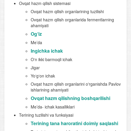
Ovqat hazm qilish sistemasi
Ovqat hazm qilish organlarining tuzilishi
Ovqat hazm qilish organlarida fermentlarning
ahamiyati
Og‘iz
Me’da
Ingichka ichak
O‘n ikki barmoqli ichak
Jigar
Yo‘g‘on ichak
Ovqat hazm qilish organlarini o'rganishda Pavlov
ishlarining ahamiyati
Ovqat hazm qilishning boshqarilishi
Me’da- ichak kasalliklari
Terining tuzilishi va funksiyasi
Terining tana haroratini doimiy saqlashi