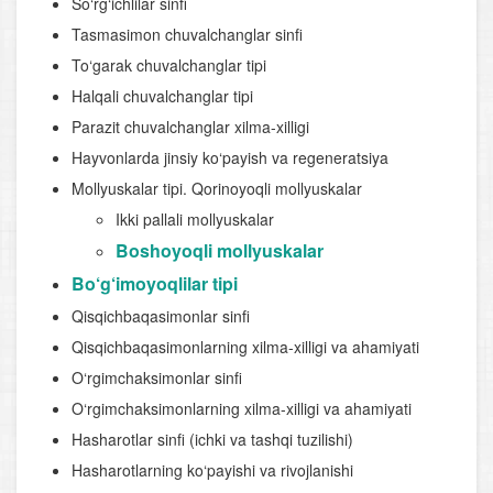
So‘rg‘ichlilar sinfi
Tasmasimon chuvalchanglar sinfi
To‘garak chuvalchanglar tipi
Halqali chuvalchanglar tipi
Parazit chuvalchanglar xilma-xilligi
Hayvonlarda jinsiy ko‘payish va regeneratsiya
Mollyuskalar tipi. Qorinoyoqli mollyuskalar
Ikki pallali mollyuskalar
Boshoyoqli mollyuskalar
Bo‘g‘imoyoqlilar tipi
Qisqichbaqasimonlar sinfi
Qisqichbaqasimonlarning xilma-xilligi va ahamiyati
O‘rgimchaksimonlar sinfi
O‘rgimchaksimonlarning xilma-xilligi va ahamiyati
Hasharotlar sinfi (ichki va tashqi tuzilishi)
Hasharotlarning ko‘payishi va rivojlanishi