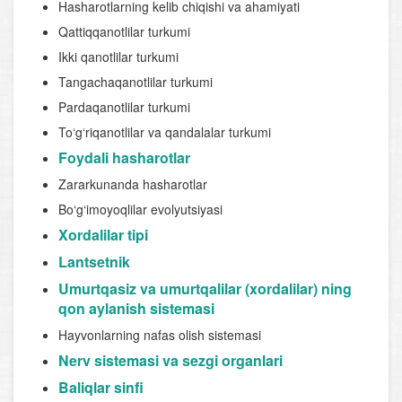
Hasharotlarning kelib chiqishi va ahamiyati
Qattiqqanotlilar turkumi
Ikki qanotlilar turkumi
Tangachaqanotlilar turkumi
Pardaqanotlilar turkumi
To‘g‘riqanotlilar va qandalalar turkumi
Foydali hasharotlar
Zararkunanda hasharotlar
Bo‘g‘imoyoqlilar evolyutsiyasi
Xordalilar tipi
Lantsetnik
Umurtqasiz va umurtqalilar (xordalilar) ning
qon aylanish sistemasi
Hayvonlarning nafas olish sistemasi
Nerv sistemasi va sezgi organlari
Baliqlar sinfi