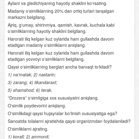
Aylant va gledichiyaning hayotiy shaklini ko‘rsating.
Madaniy o‘simliklarning 20% dan ortiq turlari tarqalgan
Suvda va quruqlikda yashovchilar sinfi
markazni belgilang.
Ajriq, g‘umay, shirinmiya, qamish, kavrak, kuchala kabi
Suvda hamda quruqlikda yashovchilarning xilma-xilligi
o‘simliklarning hayotiy shaklini belgilang.
Harorati iliq kelgan kuz oylarida ham gullashda davom
Suvda hamda quruqlikda yashovchilarning ko‘payishi,
etadigan madaniy o‘simliklarni aniqlang.
rivojlanishi va kelib chiqishi
Harorati iliq kelgan kuz oylarida ham gullashda davom
etadigan yovvoyi o‘simliklarni belgilang.
Sudralib yuruvchilar sinfi
Qaysi o‘simliklarning barglari ancha barvaqt to‘kiladi?
Qushlarning tuzilishi
1) na’matak; 2) nastarin;
3) zarang; 4) tikandaraxt;
Qushlarning ko‘payishi va rivojlanishi
5) shamshod; 6) terak.
“Drozera” o‘simligiga xos xususiyatni aniqlang.
Qushlarning yashash tarzi va mavsumiy hodisalarga
O‘simlik poydevorini aniqlang.
moslanishi
O‘simlikdagi qaysi hujayralar bo‘linish xususiyatiga ega?
Sanoatda tolalarni ajratishda qaysi organizmdan foydalaniladi?
Qushlarning kelib chiqishi
O‘simliklarni ajrating.
Qushlar sistematikasi
1) korall; 2) ammonit;