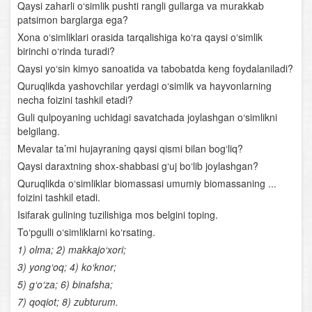
Qaysi zaharli o‘simlik pushti rangli gullarga va murakkab
patsimon barglarga ega?
Boshoyoqli mollyuskalar
Xona o‘simliklari orasida tarqalishiga ko‘ra qaysi o‘simlik
birinchi o‘rinda turadi?
Bo‘g‘imoyoqlilar tipi
Qaysi yo‘sin kimyo sanoatida va tabobatda keng foydalaniladi?
Foydali hasharotlar
Quruqlikda yashovchilar yerdagi o‘simlik va hayvonlarning
necha foizini tashkil etadi?
Xordalilar tipi
Guli qulpoyaning uchidagi savatchada joylashgan o‘simlikni
belgilang.
Lantsetnik
Mevalar ta’mi hujayraning qaysi qismi bilan bog‘liq?
Qaysi daraxtning shox-shabbasi g‘uj bo‘lib joylashgan?
Umurtqasiz va umurtqalilar (xordalilar) ning qon
Quruqlikda o‘simliklar biomassasi umumiy biomassaning ...
aylanish sistemasi
foizini tashkil etadi.
Isifarak gulining tuzilishiga mos belgini toping.
Nerv sistemasi va sezgi organlari
To‘pgulli o‘simliklarni ko‘rsating.
1) olma; 2) makkajo‘xori;
Baliqlar sinfi
3) yong‘oq; 4) ko‘knor;
Baliqlarning ko‘payishi
5) g‘o‘za; 6) binafsha;
7) qoqiot; 8) zubturum.
Baliqlar sinfining klassifikatsiyasi va ahamiyati