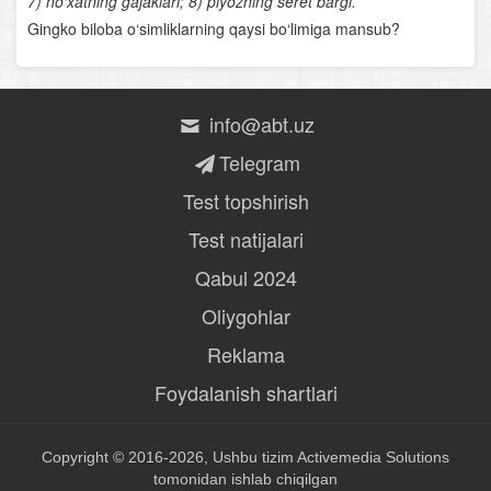
7) no‘xatning gajaklari; 8) piyozning seret bargi.
Gingko biloba o‘simliklarning qaysi bo‘limiga mansub?
Muvozanat organi
Hid va ta’m bilish organlari
info@abt.uz
Ichki organlarning sezuvchanlik xususiyati
Telegram
Markaziy nerv sistemasining tormozlanishi
Test topshirish
Uglevodlar almashinuvi
Test natijalari
Qabul 2024
Energiya almashinuvi
Oliygohlar
Ekosistemalar
Reklama
Oziq zanjiri va ekologik piramidalar
Foydalanish shartlari
Biosfera va uning evolyutsiyasi
Copyright © 2016-2026, Ushbu tizim
Activemedia Solutions
Biosfera evolyutsiyasi
tomonidan ishlab chiqilgan