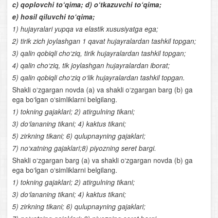
c) qoplovchi to‘qima; d) o‘tkazuvchi to‘qima;
Qaddi- qomatning shakllanishi
e) hosil qiluvchi to‘qima;
1) hujayralari yupqa va elastik xususiyatga ega;
Tashqi muhit omillarining yurak va qon aylanish
2) tirik zich joylashgan 1 qavat hujayralardan tashkil topgan;
organlariga ta’siri
3) qalin qobiqli cho‘ziq, tirik hujayralardan tashkil topgan;
Yurak va qon-tomir kasalliklari
4) qalin cho‘ziq, tik joylashgan hujayralardan iborat;
5) qalin qobiqli cho‘ziq o‘lik hujayralardan tashkil topgan.
Og‘iz
Shakli o‘zgargan novda (a) va shakli o‘zgargan barg (b) ga
ega bo‘lgan o‘simliklarni belgilang.
Ingichka ichak
1) tokning gajaklari; 2) atirgulning tikani;
3) do‘lananing tikani; 4) kaktus tikani;
Ovqat hazm qilishning boshqarilishi
5) zirkning tikani; 6) qulupnayning gajaklari;
7) no‘xatning gajaklari;8) piyozning seret bargi.
Terining tana haroratini doimiy saqlashi
Shakli o‘zgargan barg (a) va shakli o‘zgargan novda (b) ga
ega bo‘lgan o‘simliklarni belgilang.
Buyraklar
1) tokning gajaklari; 2) atirgulning tikani;
Qalqonsimon bez
3) do‘lananing tikani; 4) kaktus tikani;
5) zirkning tikani; 6) qulupnayning gajaklari;
Ayrisimon bez