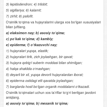
3) lepidodendron; 4) trilobit;
Parrandachilik
5) sigillariya; 6) kalamit;
7) zirhli; 8) psilofit.
Sutemizuvchilar sinfi
O‘simlik to‘qima va hujayralarini ularga xos bo‘lgan xususiyalari
bilan juftlang.
Sutemizuvchilarning tuzilishi
a) elaksimon nay; b) asosiy to‘qima;
c) po‘kak to‘qima; d) kambiy;
Sutemizuvchilarning klassifikatsiyasi
e) epiderma; f) o‘tkazuvchi nay;
Sutemizuvchilar sinflariga mansub chorva mollari
1) hujayralari yupqa, elastik;
2) hujayralari tirik, zich joylashgan, bir qavat;
Xordalilar evolyutsiyasi
3) hujayra qobig‘i suberin moddasi bilan shimilgan;
4) halqa shaklida o‘mashgan;
O‘zbekiston hayvonot dunyosi
5) deyarli bir xil, yupqa devorli hujayralardan iborat;
6) epiderma ostidagi etli qavatda joylashgan;
Hayvonot dunyosini muhofaza qilish
7) barglarda hosil bo‘lgan organik moddalarni o‘tkazadi.
Anatomiya
O‘simlik to‘qimalari uchun xos ta’riflar to‘g‘ri berilgan javobni
aniqlang.
Odam to‘qimalari
a) asosiy to‘qima; b) mexanik to‘qima;