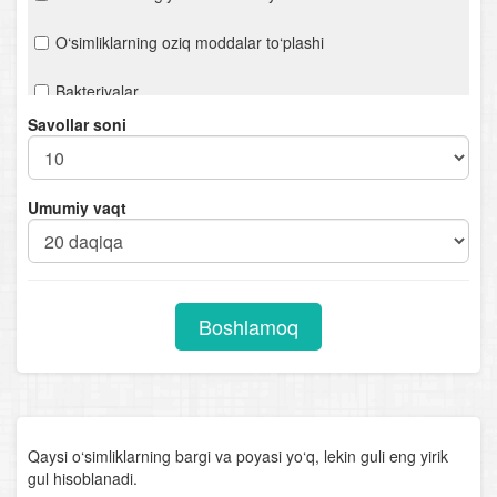
O‘simliklarning oziq moddalar to‘plashi
Bakteriyalar
Savollar soni
Viruslar
O‘simliklarning ko‘payishi
Umumiy vaqt
O‘simliklarning kelib chiqish markazlari
Qishloq xo‘jalik o‘simliklari
Boshlamoq
O‘simliklar va atrof-muhit
O‘zbekiston o‘simlik boyligi
O‘simlik dunyosining muhofazasi
Qaysi o‘simliklarning bargi va poyasi yo‘q, lekin guli eng yirik
gul hisoblanadi.
O‘simliklar evolyutsiyasi