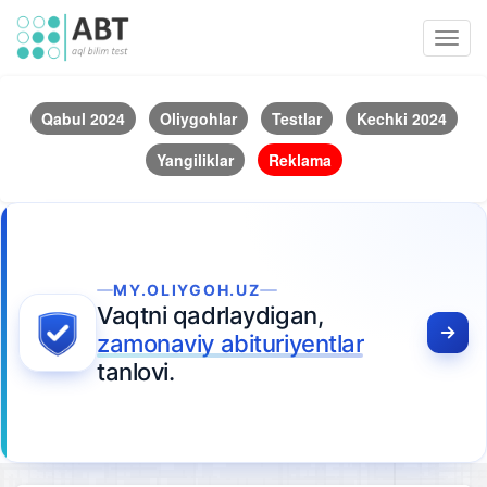
Toggl
navig
Qabul 2024
Oliygohlar
Testlar
Kechki 2024
Yangiliklar
Reklama
MY.OLIYGOH.UZ
Vaqtni qadrlaydigan,
zamonaviy abituriyentlar
tanlovi.