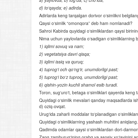
a) yaylovda; b) tog‘da; c) cho‘lda;
d) to‘qayda; e) adirda.
Adirlarda keng tarqalgan dorivor o‘simlikni belgilan
Qaysi o‘simlik “omonqora” deb ham nomlanadi?
Sahroi Kabirda quyidagi o‘simliklardan qaysi birini
Nima uchun yaylovlarda o‘sadigan o‘simliklarning bo
1) iqlimi sovuq va nam;
2) vegetatsiya davri qisqa;
3) iqlimi issiq va quruq;
4) tuprog‘i och qo‘ng‘ir, unumdorligi past;
5) tuprog‘i bo‘z tuproq, unumdorligi past;
6) qishin-yozin kuchli shamol esib turadi.
Toron, sug‘uro‘t, betaga o‘simliklari qayerda keng 
Quyidagi o‘simlik mevalari qanday maqsadlarda ishlat
d) oziq-ovqat.
Urug‘ida zaharli moddalar to‘planadigan o‘simliklar
Quyidagi o‘simliklarning yashash muhitini aniqlang.1)
Qadimda odamlar qaysi o‘simliklardan dori-darmo
Zang zamburug‘ining orahq va asosiy xo‘jayinini an