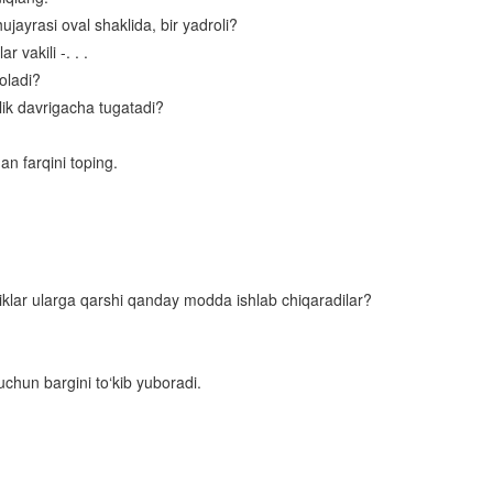
jayrasi oval shaklida, bir yadroli?
Sutemizuvchilar sinfi
 vakili -. . .
Sutemizuvchilarning tuzilishi
 oladi?
lik davrigacha tugatadi?
Sutemizuvchilarning klassifikatsiyasi
Sutemizuvchilar sinflariga mansub chorva mollari
an farqini toping.
Xordalilar evolyutsiyasi
O‘zbekiston hayvonot dunyosi
Hayvonot dunyosini muhofaza qilish
iklar ularga qarshi qanday modda ishlab chiqaradilar?
Anatomiya
Odam to‘qimalari
uchun bargini to‘kib yuboradi.
Qaddi- qomatning shakllanishi
Tashqi muhit omillarining yurak va qon aylanish organlariga ta’siri
Yurak va qon-tomir kasalliklari