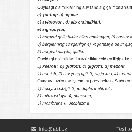
Quyidagi o‘simliklarning suv tanqisligiga moslanishl
a) yantoq; b) agava;
c) ayiqtovon; d) alp o‘simliklari;
e) sigirquyruq
1) barglari qalin tuklar bilan qoplangan; 2) sersuv o
3) barglanning so‘liganligi; 4) vegetatsiya davri qis
5) barglari mayda, qattiq.
Quyidagi o‘simliklarni suvsizlikka chidamliligiga ko‘r
а) kserofit; b) gidrofit; c) gigrofit; d) mezofit
1) qamish; 2) suv yong‘og‘i; 3) oq jo xori; 4) marm
Qanday tuzilmalar lyupin va pnevmokokk S shtamm
1) hujayra qobig‘i; 2) endoplazmatik to‘r;
3) mitoxondriya; 4) ribosoma;
5) membrana 6) sitoplazma
info@abt.uz
Test t