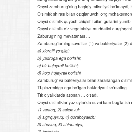
Qaysi zamburug‘ning haqiqiy mitseliysi bo‘lmaydi, hu
O‘simlik shirasi bilan oziqlanuvchi o‘rgimchaksimonlar
Qaysi o‘simlik quyosh chiqishi bilan gullarini yumib
Qaysi o‘simlik o‘z vegetatsiya muddatini qurg‘oqchi
Zaburug‘ning mevatanasi …
Zamburug‘larning suvo‘tlar (1) va bakteriyalar (2) d
a) xlorofil yo‘qligi;
b) yadroga ega bo‘lishi;
c) bir hujayrali bo‘lishi;
d) ko‘p hujayrali bo‘lishi
Zamburug‘ va bakteriyalar bilan zararlangan o‘siml
Ti-plazrmidga ega bo‘lgan bakteriyani ko‘rsating.
Tik qiyaliklarda asosan … o‘sadi.
Qaysi o‘simliklar yoz oylarida suvni kam bug‘latish 
1) yantoq; 2) saksovul;
3) sigirquyruq; 4) qoraboyalich;
5) shuvoq; 6) shirinmiya;
7) baliqko‘z