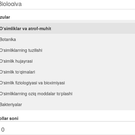
zular
O‘simliklar va atrof-muhit
Botanika
O‘simliklarning tuzilishi
O‘simlik hujayrasi
O‘simlik to‘qimalari
O‘simlik fiziologiyasi va bioximiyasi
O‘simliklarning oziq moddalar to‘plashi
Bakteriyalar
Viruslar
llar soni
O‘simliklarning ko‘payishi