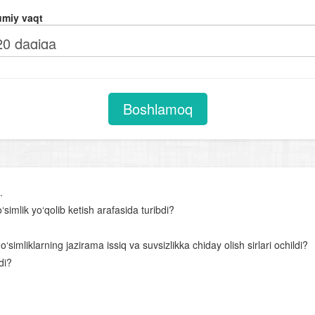
O‘simliklarning kelib chiqish markazlari
miy vaqt
Qishloq xo‘jalik o‘simliklari
O‘zbekiston o‘simlik boyligi
O‘simlik dunyosining muhofazasi
O‘simliklar evolyutsiyasi
Boshlamoq
Boshoyoqli mollyuskalar
Bo‘g‘imoyoqlilar tipi
Foydali hasharotlar
.
Xordalilar tipi
simlik yo‘qolib ketish arafasida turibdi?
Lantsetnik
o‘simliklarning jazirama issiq va suvsizlikka chiday olish sirlari ochildi?
Umurtqasiz va umurtqalilar (xordalilar) ning qon aylanish sistemasi
di?
Nerv sistemasi va sezgi organlari
Baliqlar sinfi