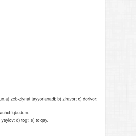
ib
n,a) zeb-ziynat tayyorlanadi; b) ziravor; c) dorivor;
6) achchiqbodom.
yaylov; d) tog‘; e) to‘qay.