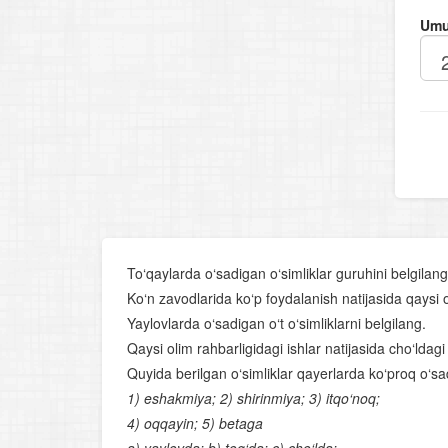
Umu
To‘qaylarda o‘sadigan o‘simliklar guruhini belgilang
Ko‘n zavodlarida ko‘p foydalanish natijasida qaysi o‘
Yaylovlarda o‘sadigan o‘t o‘simliklarni belgilang.
Qaysi olim rahbarligidagi ishlar natijasida cho‘ldagi 
Quyida berilgan o‘simliklar qayerlarda ko‘proq o‘sa
1) eshakmiya; 2) shirinmiya; 3) itqo‘noq;
4) oqqayin; 5) betaga