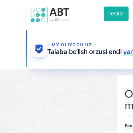
Testlar
MY.OLIYGOH.UZ
Talaba bo‘lish orzusi endi
ya
O
m
Fan