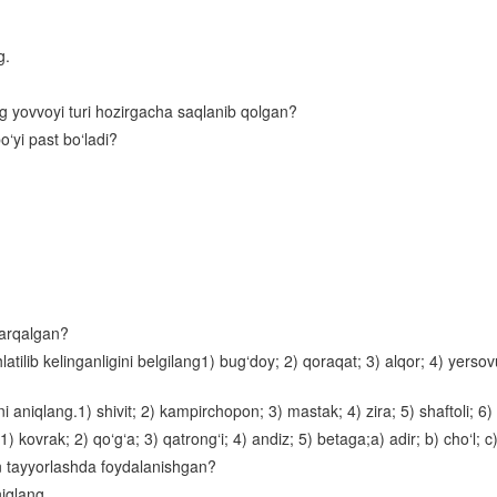
Baliqlarning ko‘payishi
g.
Baliqlar sinfining klassifikatsiyasi va ahamiyati
Suvda va quruqlikda yashovchilar sinfi
ng yovvoyi turi hozirgacha saqlanib qolgan?
‘yi past bo‘ladi?
Suvda hamda quruqlikda yashovchilarning xilma-xilligi
Suvda hamda quruqlikda yashovchilarning ko‘payishi, rivojlanishi va kel
chiqishi
Sudralib yuruvchilar sinfi
Qushlarning tuzilishi
Qushlarning ko‘payishi va rivojlanishi
tarqalgan?
ilib kelinganligini belgilang1) bug‘doy; 2) qoraqat; 3) alqor; 4) yersovu
Qushlarning yashash tarzi va mavsumiy hodisalarga moslanishi
ni aniqlang.1) shivit; 2) kampirchopon; 3) mastak; 4) zira; 5) shaftoli; 
Qushlarning kelib chiqishi
 kovrak; 2) qo‘g‘a; 3) qatrong‘i; 4) andiz; 5) betaga;a) adir; b) cho‘l; c) 
Qushlar sistematikasi
n tayyorlashda foydalanishgan?
Parrandachilik
iqlang.