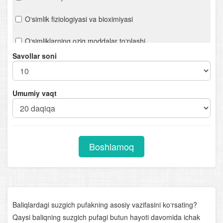
O‘simlik fiziologiyasi va bioximiyasi
O‘simliklarning oziq moddalar to‘plashi
Savollar soni
Bakteriyalar
Viruslar
Umumiy vaqt
O‘simliklarning ko‘payishi
O‘simliklarning kelib chiqish markazlari
Boshlamoq
Qishloq xo‘jalik o‘simliklari
O‘simliklar va atrof-muhit
O‘zbekiston o‘simlik boyligi
Baliqlardagi suzgich pufakning asosiy vazifasini ko‘rsating?
O‘simlik dunyosining muhofazasi
Qaysi baliqning suzgich pufagi butun hayoti davomida ichak