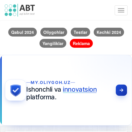
Toggl
navig
Qabul 2024
Oliygohlar
Testlar
Kechki 2024
Yangiliklar
Reklama
MY.OLIYGOH.UZ
Ishonchli va
innovatsion
platforma.