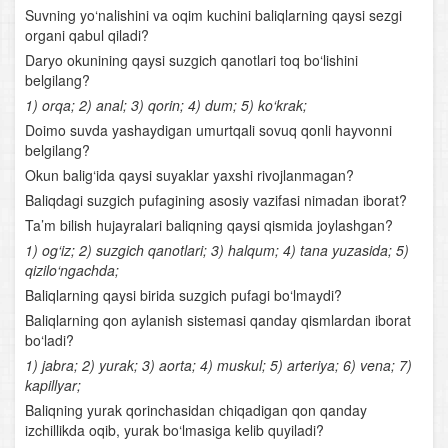
Suvning yo‘nalishini va oqim kuchini baliqlarning qaysi sezgi
organi qabul qiladi?
Suvda va quruqlikda yashovchilar sinfi
Daryo okunining qaysi suzgich qanotlari toq bo‘lishini
belgilang?
Suvda hamda quruqlikda yashovchilarning xilma-xilligi
1) orqa; 2) anal; 3) qorin; 4) dum; 5) ko‘krak;
Doimo suvda yashaydigan umurtqali sovuq qonli hayvonni
Suvda hamda quruqlikda yashovchilarning ko‘payishi,
belgilang?
rivojlanishi va kelib chiqishi
Okun balig‘ida qaysi suyaklar yaxshi rivojlanmagan?
Sudralib yuruvchilar sinfi
Baliqdagi suzgich pufagining asosiy vazifasi nimadan iborat?
Ta’m bilish hujayralari baliqning qaysi qismida joylashgan?
Qushlarning tuzilishi
1) og‘iz; 2) suzgich qanotlari; 3) halqum; 4) tana yuzasida; 5)
qizilo‘ngachda;
Qushlarning ko‘payishi va rivojlanishi
Baliqlarning qaysi birida suzgich pufagi bo‘lmaydi?
Baliqlarning qon aylanish sistemasi qanday qismlardan iborat
Qushlarning yashash tarzi va mavsumiy hodisalarga
bo‘ladi?
moslanishi
1) jabra; 2) yurak; 3) aorta; 4) muskul; 5) arteriya; 6) vena; 7)
kapillyar;
Qushlarning kelib chiqishi
Baliqning yurak qorinchasidan chiqadigan qon qanday
izchillikda oqib, yurak bo‘lmasiga kelib quyiladi?
Qushlar sistematikasi