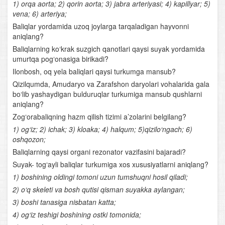
1) orqa aorta; 2) qorin aorta; 3) jabra arteriyasi; 4) kapillyar; 5)
vena; 6) arteriya;
Parrandachilik
Baliqlar yordamida uzoq joylarga tarqaladigan hayvonni
aniqlang?
Sutemizuvchilar sinfi
Baliqlarning ko‘krak suzgich qanotlari qaysi suyak yordamida
umurtqa pog‘onasiga birikadi?
Sutemizuvchilarning tuzilishi
Ilonbosh, oq yela baliqlari qaysi turkumga mansub?
Sutemizuvchilarning klassifikatsiyasi
Qizilqumda, Amudaryo va Zarafshon daryolari vohalarida gala
bo‘lib yashaydigan bulduruqlar turkumiga mansub qushlarni
Sutemizuvchilar sinflariga mansub chorva mollari
aniqlang?
Zog‘orabaliqning hazm qilish tizimi a’zolarini belgilang?
Xordalilar evolyutsiyasi
1) og‘iz; 2) ichak; 3) kloaka; 4) halqum; 5)qizilo‘ngach; 6)
oshqozon;
O‘zbekiston hayvonot dunyosi
Baliqlarning qaysi organi rezonator vazifasini bajaradi?
Suyak- tog‘ayli baliqlar turkumiga xos xususiyatlarni aniqlang?
Hayvonot dunyosini muhofaza qilish
1) boshining oldingi tomoni uzun tumshuqni hosil qiladi;
2) o‘q skeleti va bosh qutisi qisman suyakka aylangan;
Anatomiya
3) boshi tanasiga nisbatan katta;
Odam to‘qimalari
4) og‘iz teshigi boshining ostki tomonida;