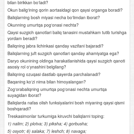
bilan birikkan bo‘ladi?
O‘simliklar evolyutsiyasi
Okun balig‘ining qorin aortasidagi qon qaysi organga boradi?
Baliqlarning bosh miyasi necha bo‘limdan iborat?
Boshoyoqli mollyuskalar
Okunning umurtqa pog‘onasi nechta?
Qaysi suzgich qanotlari baliq tanasini mustahkam tutib turishga
Bo‘g‘imoyoqlilar tipi
yordam beradi?
Baliqning jabra lichinkasi qanday vazifani bajaradi?
Foydali hasharotlar
Baliqlarning juft suzgich qanotlari qanday ahamiyatga ega?
Daryo okunining oldinga harakatlanishida qaysi suzgich qanoti
Xordalilar tipi
asosiy rol o‘ynashini belgilang?
Baliqning ozuqasi dastlab qayerda parchalanadi?
Lantsetnik
Baqaning ko‘zi nima bilan himoyalangan?
Umurtqasiz va umurtqalilar (xordalilar) ning qon
Zog‘orabaliqning umurtqa pog‘onasi nechta umurtqa
aylanish sistemasi
suyagidan iborat?
Baliqlarda nafas olish funksiyalarini bosh miyaning qaysi qismi
Nerv sistemasi va sezgi organlari
boshqaradi?
Treskasimonlar turkumiga kiruvchi baliqlarni toping:
Baliqlarning ko‘payishi
1) nalim; 2) plotva; 3) piksha; 4) gorbusha;
5) osyotr; 6) salaka; 7) leshch; 8) navaga;
Baliqlar sinfining klassifikatsiyasi va ahamiyati