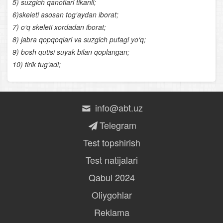
5) suzgich qanotlari tikanli;
Qaddi- qomatning shakllanishi
6)skeleti asosan tog‘aydan iborat;
7) o‘q skeleti xordadan iborat;
Tashqi muhit omillarining yurak va qon aylanish
8) jabra qopqoqlari va suzgich pufagi yo‘q;
organlariga ta’siri
9) bosh qutisi suyak bilan qoplangan;
10) tirik tug‘adi;
Yurak va qon-tomir kasalliklari
Og‘iz
info@abt.uz
Ingichka ichak
Telegram
Ovqat hazm qilishning boshqarilishi
Test topshirish
Terining tana haroratini doimiy saqlashi
Test natijalari
Buyraklar
Qabul 2024
Oliygohlar
Qalqonsimon bez
Reklama
Ayrisimon bez