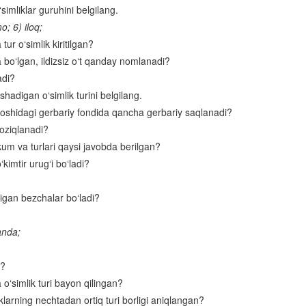
‘simliklar guruhini belgilang.
Baliqlar sinfi
o; 6) iloq;
tur o‘simlik kiritilgan?
Baliqlarning ko‘payishi
 bo‘lgan, ildizsiz o‘t qanday nomlanadi?
Baliqlar sinfining klassifikatsiyasi va ahamiyati
adi?
Suvda va quruqlikda yashovchilar sinfi
hadigan o‘simlik turini belgilang.
qoshidagi gerbariy fondida qancha gerbariy saqlanadi?
Suvda hamda quruqlikda yashovchilarning xilma-xilligi
 oziqlanadi?
Suvda hamda quruqlikda yashovchilarning ko‘payishi, rivojlanishi va kel
kum va turlari qaysi javobda berilgan?
chiqishi
kimtir urug‘i bo‘ladi?
Sudralib yuruvchilar sinfi
digan bezchalar bo‘ladi?
Qushlarning tuzilishi
Qushlarning ko‘payishi va rivojlanishi
anda;
Qushlarning yashash tarzi va mavsumiy hodisalarga moslanishi
i?
Qushlarning kelib chiqishi
 o‘simlik turi bayon qilingan?
klarning nechtadan ortiq turi borligi aniqlangan?
Qushlar sistematikasi