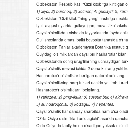
O‘zbekiston Respublikasi “Qizil kitobi”ga kiritilgan o
1) xiyol; 2) burchoq; 3) xolmon; 4) gulxayri; 5) xurm
O‘zbekiston “Qizil kitobi”ning yangi nashriga nechta 
Iyul- avgust oylarida gullaydigan, mevasi ko‘sakcha
Qaysi o‘simlikdan nisholda tayyorlashda foydalanil
Guli shoxlarida emas, balki bevosita tanasida o‘rnas
O‘zbekiston Fanlar akademiyasi Botanika instituti 
Quyidagi o‘simliklardan qaysi biri hasharotlar bilan
O‘zbekistonda ochiq urug‘lilarning uchraydigan tur
Qaysi o‘simlik mevasi ichida 2 dona kulrang yoki ko‘
Hasharotxo‘r o‘simliklar berilgan qatorni aniqlang.
Qaysi o‘simlikning barg tuklari uchida yaltirab tura
Hasharotxo‘r o‘simliklarni belgilang.
1) rafleziya; 2) pingvikula; 3) suvsumbul; 4) aldrav
5) suv qaroqchisi; 6) ko‘zagul; 7) nepentes;
Qaysi o‘simlik har qanday sharoitda ham o‘sa olad
“O‘rta Osiyo o‘simliklari aniqlagichi” asarida qancha
O‘rta Osiyoda tabiiy holda o‘sadigan yuksak o‘simli