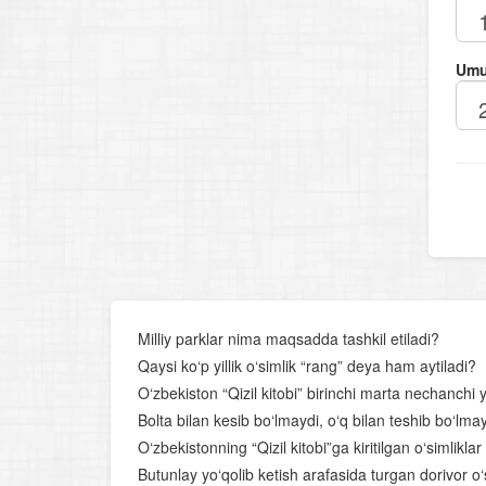
Umu
Milliy parklar nima maqsadda tashkil etiladi?
Qaysi ko‘p yillik o‘simlik “rang” deya ham aytiladi?
O‘zbekiston “Qizil kitobi” birinchi marta nechanchi y
Bolta bilan kesib bo‘lmaydi, o‘q bilan teshib bo‘lma
O‘zbekistonning “Qizil kitobi”ga kiritilgan o‘simlikla
Butunlay yo‘qolib ketish arafasida turgan dorivor o‘