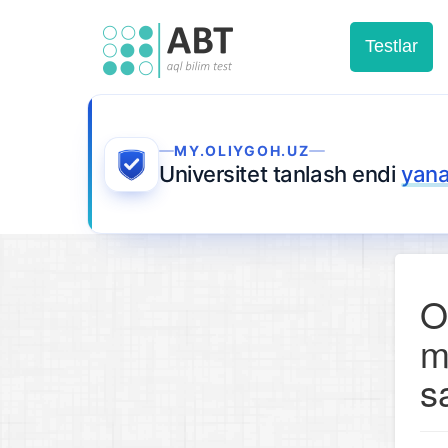
Testlar
MY.OLIYGOH.UZ
Universitet tanlash endi
yana
O
m
s