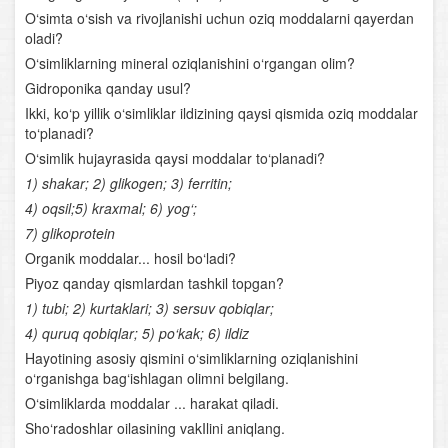
O‘simliklar evolyutsiyasi
O‘simta o‘sish va rivojlanishi uchun oziq moddalarni qayerdan
oladi?
Boshoyoqli mollyuskalar
O‘simliklarning mineral oziqlanishini o‘rgangan olim?
Gidroponika qanday usul?
Bo‘g‘imoyoqlilar tipi
Ikki, ko‘p yillik o‘simliklar ildizining qaysi qismida oziq moddalar
to‘planadi?
Foydali hasharotlar
O‘simlik hujayrasida qaysi moddalar to‘planadi?
1) shakar; 2) glikogen; 3) ferritin;
Xordalilar tipi
4) oqsil;5) kraxmal; 6) yog‘;
7) glikoprotein
Lantsetnik
Organik moddalar... hosil bo‘ladi?
Umurtqasiz va umurtqalilar (xordalilar) ning qon
Piyoz qanday qismlardan tashkil topgan?
aylanish sistemasi
1) tubi; 2) kurtaklari; 3) sersuv qobiqlar;
4) quruq qobiqlar; 5) po‘kak; 6) ildiz
Nerv sistemasi va sezgi organlari
Hayotining asosiy qismini o‘simliklarning oziqlanishini
o‘rganishga bag‘ishlagan olimni belgilang.
Baliqlar sinfi
O‘simliklarda moddalar ... harakat qiladi.
Sho‘radoshlar oilasining vakIlini aniqlang.
Baliqlarning ko‘payishi