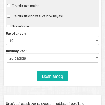
O‘simlik to‘qimalari
O‘simlik fiziologiyasi va bioximiyasi
Bakteriyalar
Savollar soni
Viruslar
O‘simliklarning ko‘payishi
Umumiy vaqt
O‘simliklarning kelib chiqish markazlari
Qishloq xo‘jalik o‘simliklari
Boshlamoq
O‘simliklar va atrof-muhit
O‘zbekiston o‘simlik boyligi
O‘simlik dunyosining muhofazasi
Urug‘dagi asosiy zaxira (zapas) moddalarni belgilang.