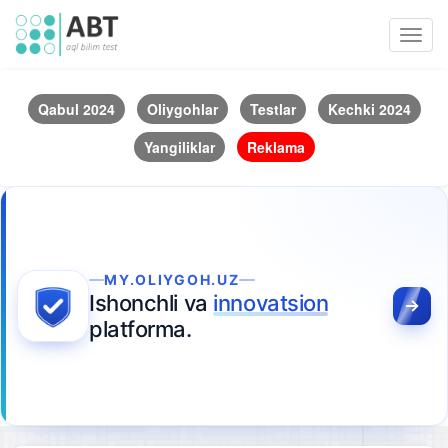
Toggl
navig
Qabul 2024
Oliygohlar
Testlar
Kechki 2024
Yangiliklar
Reklama
MY.OLIYGOH.UZ
Ishonchli va
innovatsion
platforma.