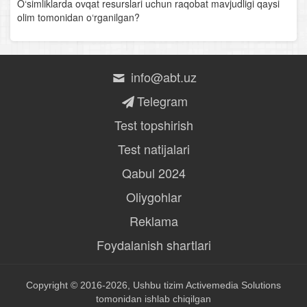
O‘simliklarda ovqat resurslari uchun raqobat mavjudligi qaysi
olim tomonidan o‘rganilgan?
Baliqlar sinfining klassifikatsiyasi va ahamiyati
Suvda va quruqlikda yashovchilar sinfi
info@abt.uz
Suvda hamda quruqlikda yashovchilarning xilma-xilligi
Telegram
Suvda hamda quruqlikda yashovchilarning ko‘payishi,
Test topshirish
rivojlanishi va kelib chiqishi
Test natijalari
Sudralib yuruvchilar sinfi
Qabul 2024
Qushlarning tuzilishi
Oliygohlar
Qushlarning ko‘payishi va rivojlanishi
Reklama
Foydalanish shartlari
Qushlarning yashash tarzi va mavsumiy hodisalarga
moslanishi
Copyright © 2016-2026, Ushbu tizim
Activemedia Solutions
Qushlarning kelib chiqishi
tomonidan ishlab chiqilgan