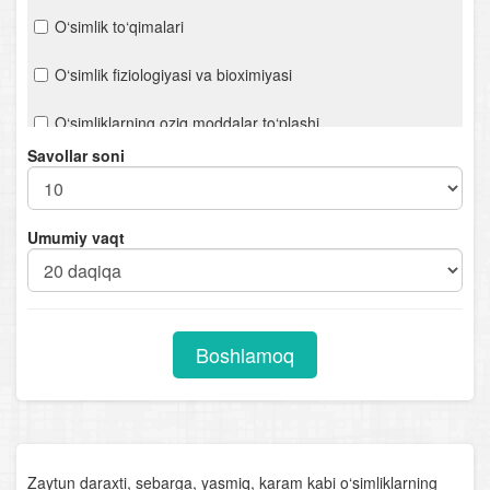
O‘simlik to‘qimalari
O‘simlik fiziologiyasi va bioximiyasi
O‘simliklarning oziq moddalar to‘plashi
Savollar soni
Bakteriyalar
Viruslar
Umumiy vaqt
O‘simliklarning ko‘payishi
Qishloq xo‘jalik o‘simliklari
Boshlamoq
O‘simliklar va atrof-muhit
O‘zbekiston o‘simlik boyligi
O‘simlik dunyosining muhofazasi
Zaytun daraxti, sebarga, yasmiq, karam kabi o‘simliklarning