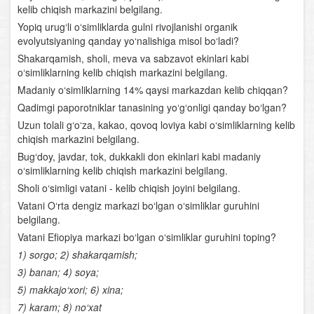
kelib chiqish markazini belgilang.
O‘simliklar evolyutsiyasi
Yopiq urug‘li o‘simliklarda gulni rivojlanishi organik
evolyutsiyaning qanday yo‘nalishiga misol bo‘ladi?
Boshoyoqli mollyuskalar
Shakarqamish, sholi, meva va sabzavot ekinlari kabi
o‘simliklarning kelib chiqish markazini belgilang.
Bo‘g‘imoyoqlilar tipi
Madaniy o‘simliklarning 14% qaysi markazdan kelib chiqqan?
Foydali hasharotlar
Qadimgi paporotniklar tanasining yo‘g‘onligi qanday bo‘lgan?
Uzun tolali g‘o‘za, kakao, qovoq loviya kabi o‘simliklarning kelib
Xordalilar tipi
chiqish markazini belgilang.
Bug‘doy, javdar, tok, dukkakli don ekinlari kabi madaniy
Lantsetnik
o‘simliklarning kelib chiqish markazini belgilang.
Sholi o‘simligi vatani - kelib chiqish joyini belgilang.
Umurtqasiz va umurtqalilar (xordalilar) ning qon
Vatani O‘rta dengiz markazi bo‘lgan o‘simliklar guruhini
aylanish sistemasi
belgilang.
Vatani Efiopiya markazi bo‘lgan o‘simliklar guruhini toping?
Nerv sistemasi va sezgi organlari
1) sorgo; 2) shakarqamish;
3) banan; 4) soya;
Baliqlar sinfi
5) makkajo‘xori; 6) xina;
Baliqlarning ko‘payishi
7) karam; 8) no‘xat