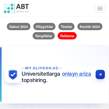
Toggl
navig
Qabul 2024
Oliygohlar
Testlar
Kechki 2024
Yangiliklar
Reklama
MY.OLIYGOH.UZ
Universitetlarga
onlayn ariza
topshiring.