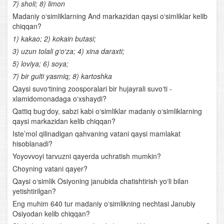
7) sholi; 8) limon
Qushlar sistematikasi
Madaniy o‘simliklarning And markazidan qaysi o‘simliklar kelib
chiqqan?
Parrandachilik
1) kakao; 2) kokain butasi;
3) uzun tolali g‘o‘za; 4) xina daraxti;
Sutemizuvchilar sinfi
5) loviya; 6) soya;
Sutemizuvchilarning tuzilishi
7) bir gulti yasmiq; 8) kartoshka
Qaysi suvo‘tining zoosporalari bir hujayrali suvo‘ti -
Sutemizuvchilarning klassifikatsiyasi
xlamidomonadaga o‘xshaydi?
Qattiq bug‘doy, sabzi kabi o‘simliklar madaniy o‘simliklarning
Sutemizuvchilar sinflariga mansub chorva mollari
qaysi markazidan kelib chiqqan?
Iste’mol qilinadigan qahvaning vatani qaysi mamlakat
Xordalilar evolyutsiyasi
hisoblanadi?
Yoyovvoyi tarvuzni qayerda uchratish mumkin?
O‘zbekiston hayvonot dunyosi
Choyning vatani qayer?
Qaysi o‘simlik Osiyoning janubida chatishtirish yo‘li bilan
Hayvonot dunyosini muhofaza qilish
yetishtirilgan?
Eng muhim 640 tur madaniy o‘simlikning nechtasi Janubiy
Anatomiya
Osiyodan kelib chiqqan?