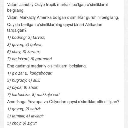
Vatani Janubiy Osiyo tropik markazi bo‘lgan o‘simliklarni
Baliqlar sinfining klassifikatsiyasi va ahamiyati
belgilang.
Vatani Markaziy Amerika bo‘lgan o‘simliklar guruhini belgilang.
Suvda va quruqlikda yashovchilar sinfi
Quyida berilgan o‘simliklarning qaysi birlari Afrikadan
tarqalgan?
Suvda hamda quruqlikda yashovchilarning xilma-xilligi
1) bodring; 2) tarvuz;
3) qovoq; 4) qahva;
Suvda hamda quruqlikda yashovchilarning ko‘payishi,
5) choy; 6) karam;
rivojlanishi va kelib chiqishi
7) oq jo‘xori; 8) garmdori
Sudralib yuruvchilar sinfi
Eng qadimgi madaniy o‘simliklarni belgilang.
1) g‘o‘za; 2) kungaboqar;
Qushlarning tuzilishi
3) bug‘doy; 4) suli;
5) piyoz; 6) sholi;
Qushlarning ko‘payishi va rivojlanishi
7) kartoshka; 8) makkajo‘xori
Amerikaga Yevropa va Osiyodan qaysi o‘simliklar olib o‘tilgan?
Qushlarning yashash tarzi va mavsumiy hodisalarga
moslanishi
1) qovoq; 2) sabzi;
3) tamaki; 4) lavlagi;
Qushlarning kelib chiqishi
5) choy; 6) zig‘ir;