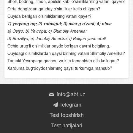
Sholi, bodring, limon, apelsin kabi o‘simliklarning vatani qayer?
Odam to‘qimalari
O‘rta dengizdan qanday o‘simliklar kelib chiqqan?
Qaddi- qomatning shakllanishi
Quyida berilgan o‘simliklarning vatani qayer?
1) yeryong‘oq; 2) xatmigul; 3) misr g‘o‘zasi; 4) olma
Tashqi muhit omillarining yurak va qon aylanish
a) Osiyo; b) Yevropa; c) Shimoliy Amerika;
organlariga ta’siri
d) Braziliya; e) Janubiy Amerika; f) Bolqon yarimoroli
Ochiq urug‘li o‘simliklar paydo bo‘lgan davrni belgilang.
Yurak va qon-tomir kasalliklari
Quyidagi o‘simliklardan qaysi birining vatani Shimoliy Amerika?
Tamaki Yevropaga qachon va kim tomonidan olib kelingan?
Og‘iz
Xarduma bug‘doydoshlarning qaysi turkumiga mansub?
Ingichka ichak
Ovqat hazm qilishning boshqarilishi
info@abt.uz
Terining tana haroratini doimiy saqlashi
Telegram
Buyraklar
Test topshirish
Test natijalari
Qalqonsimon bez