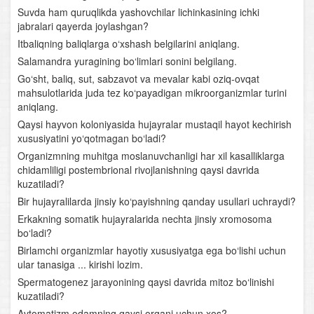
Qushlarning kelib chiqishi
Suvda ham quruqlikda yashovchilar lichinkasining ichki
jabralari qayerda joylashgan?
Qushlar sistematikasi
Itbaliqning baliqlarga o‘xshash belgilarini aniqlang.
Salamandra yuragining bo‘limlari sonini belgilang.
Parrandachilik
Go‘sht, baliq, sut, sabzavot va mevalar kabi oziq-ovqat
mahsulotlarida juda tez ko‘payadigan mikroorganizmlar turini
Sutemizuvchilar sinfi
aniqlang.
Qaysi hayvon koloniyasida hujayralar mustaqil hayot kechirish
Sutemizuvchilarning tuzilishi
xususiyatini yo‘qotmagan bo‘ladi?
Organizmning muhitga moslanuvchanligi har xil kasalliklarga
Sutemizuvchilarning klassifikatsiyasi
chidamliligi postembrional rivojlanishning qaysi davrida
kuzatiladi?
Sutemizuvchilar sinflariga mansub chorva mollari
Bir hujayralilarda jinsiy ko‘payishning qanday usullari uchraydi?
Xordalilar evolyutsiyasi
Erkakning somatik hujayralarida nechta jinsiy xromosoma
bo‘ladi?
O‘zbekiston hayvonot dunyosi
Birlamchi organizmlar hayotiy xususiyatga ega bo‘lishi uchun
ular tanasiga ... kirishi lozim.
Hayvonot dunyosini muhofaza qilish
Spermatogenez jarayonining qaysi davrida mitoz bo‘linishi
kuzatiladi?
Anatomiya
Avtomatizm odamning qaysi organi uchun xos?