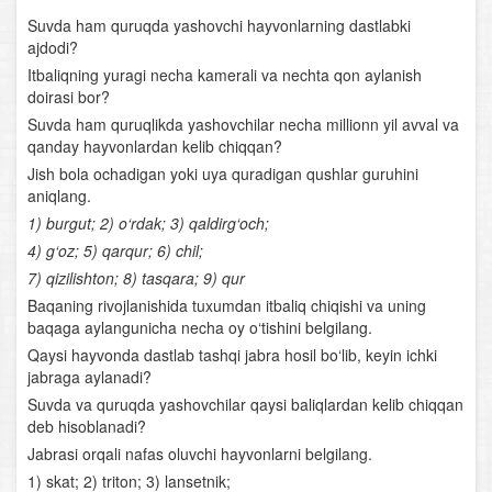
O‘zbekiston o‘simlik boyligi
Suvda ham quruqda yashovchi hayvonlarning dastlabki
ajdodi?
O‘simlik dunyosining muhofazasi
Itbaliqning yuragi necha kamerali va nechta qon aylanish
doirasi bor?
O‘simliklar evolyutsiyasi
Suvda ham quruqlikda yashovchilar necha millionn yil avval va
qanday hayvonlardan kelib chiqqan?
Boshoyoqli mollyuskalar
Jish bola ochadigan yoki uya quradigan qushlar guruhini
aniqlang.
Bo‘g‘imoyoqlilar tipi
1) burgut; 2) o‘rdak; 3) qaldirg‘och;
4) g‘oz; 5) qarqur; 6) chil;
Foydali hasharotlar
7) qizilishton; 8) tasqara; 9) qur
Baqaning rivojlanishida tuxumdan itbaliq chiqishi va uning
Xordalilar tipi
baqaga aylangunicha necha oy o‘tishini belgilang.
Qaysi hayvonda dastlab tashqi jabra hosil bo‘lib, keyin ichki
Lantsetnik
jabraga aylanadi?
Suvda va quruqda yashovchilar qaysi baliqlardan kelib chiqqan
Umurtqasiz va umurtqalilar (xordalilar) ning qon
deb hisoblanadi?
aylanish sistemasi
Jabrasi orqali nafas oluvchi hayvonlarni belgilang.
1) skat; 2) triton; 3) lansetnik;
Nerv sistemasi va sezgi organlari