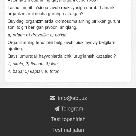
Tashqi muhit ta’siriga javob reaksiyasiga qarab, Lamark
Odam to‘qimalari
organizmlarni necha guruhga ajratgan?
Quyidagi organizmlarda xromosomalarning birikkan guruhi
Qaddi- qomatning shakllanishi
soni to‘g‘ri berilgan javobni aniqlang.
a) odam; b) drozofila; c) no‘xat
Tashqi muhit omillarining yurak va qon aylanish
Organizmning fenotipini belgilovchi biokimyoviy belgilarni
organlariga ta’siri
ajrating.
Qaysi umurtqali hayvonlarda ichki urug‘lanish kuzatiladi?
Yurak va qon-tomir kasalliklari
1) akula; 2) timsoh; 3) ilon;
4) baqa; 5) kaptar; 6) triton
Og‘iz
Ingichka ichak
info@abt.uz
Ovqat hazm qilishning boshqarilishi
Telegram
Terining tana haroratini doimiy saqlashi
Test topshirish
Buyraklar
Test natijalari