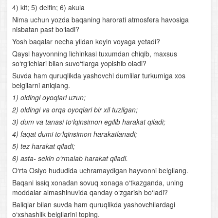
4) kit; 5) delfin; 6) akula
Baliqlar sinfi
Nima uchun yozda baqaning harorati atmosfera havosiga
nisbatan past bo‘ladi?
Baliqlarning ko‘payishi
Yosh baqalar necha yildan keyin voyaga yetadi?
Qaysi hayvonning lichinkasi tuxumdan chiqib, maxsus
Baliqlar sinfining klassifikatsiyasi va ahamiyati
so‘rg‘ichlari bilan suvo‘tlarga yopishib oladi?
Suvda ham quruqlikda yashovchi dumlilar turkumiga xos
Suvda va quruqlikda yashovchilar sinfi
belgilarni aniqlang.
1) oldingi oyoqlari uzun;
Suvda hamda quruqlikda yashovchilarning xilma-xilligi
2) oldingi va orqa oyoqlari bir xil tuzilgan;
3) dum va tanasi to‘lqinsimon egilib harakat qiladi;
Sudralib yuruvchilar sinfi
4) faqat dumi to‘lqinsimon harakatlanadi;
Qushlarning tuzilishi
5) tez harakat qiladi;
6) asta- sekin o‘rmalab harakat qiladi.
Qushlarning ko‘payishi va rivojlanishi
O‘rta Osiyo hududida uchramaydigan hayvonni belgilang.
Baqani issiq xonadan sovuq xonaga o‘tkazganda, uning
Qushlarning yashash tarzi va mavsumiy hodisalarga
moddalar almashinuvida qanday o‘zgarish bo‘ladi?
moslanishi
Baliqlar bilan suvda ham quruqlikda yashovchilardagi
o‘xshashlik belgilarini toping.