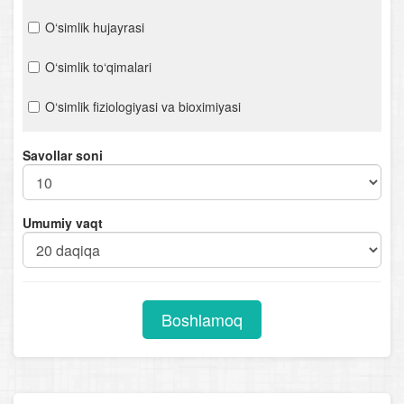
O‘simlik hujayrasi
O‘simlik to‘qimalari
O‘simlik fiziologiyasi va bioximiyasi
O‘simliklarning oziq moddalar to‘plashi
Savollar soni
Bakteriyalar
Umumiy vaqt
Viruslar
O‘simliklarning ko‘payishi
O‘simliklarning kelib chiqish markazlari
Boshlamoq
Qishloq xo‘jalik o‘simliklari
O‘simliklar va atrof-muhit