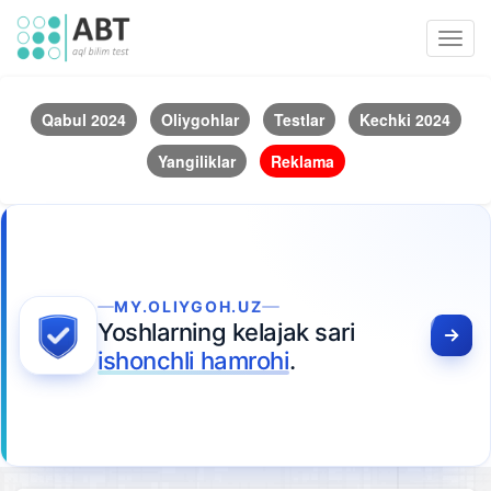
Toggl
navig
Qabul 2024
Oliygohlar
Testlar
Kechki 2024
Yangiliklar
Reklama
MY.OLIYGOH.UZ
Yoshlarning kelajak sari
ishonchli hamrohi
.