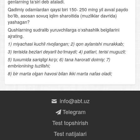
genlarning ta‘siri deb ataladi.
Qadimiy odamlardan qaysi biri 150- 250 ming yil avval paydo
Baliqlar sinfining klassifikatsiyasi va ahamiyati
bo‘lib, asosan sovuq iqlim sharoitida (muzliklar davrida)
yashagan?
Suvda va quruqlikda yashovchilar sinfi
Qushlarning sudralib yuruvchilarga o‘xshashlik belgilarini
ajrating.
Suvda hamda quruqlikda yashovchilarning xilma-xilligi
1) miyachasi kuchli rivojlangan; 2) qon aylanishi murakkab;
3) terisida bezlari deyarli bo‘lmaydi; 4) patlari, terisi muguzli;
Suvda hamda quruqlikda yashovchilarning ko‘payishi,
5) tuxumida sariqligi ko‘p; 6) tana harorati doimiy; 7)
rivojlanishi va kelib chiqishi
embrionining tuzilishi;
8) bir marta olgan havosi bilan ikki marta nafas oladi;
Sudralib yuruvchilar sinfi
Qushlarning tuzilishi
info@abt.uz
Qushlarning ko‘payishi va rivojlanishi
Telegram
Qushlarning yashash tarzi va mavsumiy hodisalarga
Test topshirish
moslanishi
Test natijalari
Qushlar sistematikasi