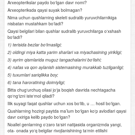
Arxeopterikslar paydo bo‘lgan davr nomi?
O‘simliklar evolyutsiyasi
Arxeopteriksda qaysi suyak bolmagan?
Nima uchun qushlarning skeleti sudralib yuruvchilarnikiga
Boshoyoqli mollyuskalar
nisbatan mustahkam bo‘ladi?
Qaysi belgilari bilan qushlar sudralib yuruvchilarga o‘xshash
Bo‘g‘imoyoqlilar tipi
bo‘ladi?
1) terisida bezlar bo‘lmasligi;
Foydali hasharotlar
2) oldingi miya katta yarim sharlari va miyachasining yirikligi;
3) ayrim qismlarida muguz tangachalarini bo‘lishi;
Xordalilar tipi
4) nafas va qon aylanish sistemasining murakkab tuzilganligi;
5) tuxumlari sariqlikka boy;
Lantsetnik
6) tana haroratining doimiyligi;
Umurtqasiz va umurtqalilar (xordalilar) ning qon
Bitta chug‘urchuq oilasi jo‘ja boqish davrida nechtagacha
aylanish sistemasi
qo‘ng‘izni iste‘mol qiladi?
Ilik suyagi faqat qushlar uchun xos bo‘lib, u … hosil bo‘lgan.
Nerv sistemasi va sezgi organlari
Qushlarning hozirgi paytda ma’lum bo‘lgan ko‘p avlodlari qaysi
davr oxiriga kelib paydo bo‘lgan?
Baliqlar sinfi
Noallel genlarning o‘zaro ta‘siri natijasida organizmda yangi,
ota- onada yo‘q belgilar rivojlanishining ta‘min etilishi
Baliqlarning ko‘payishi