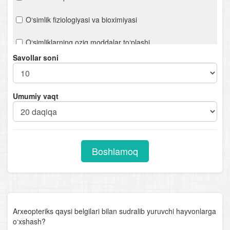
O‘simlik fiziologiyasi va bioximiyasi
O‘simliklarning oziq moddalar to‘plashi
Savollar soni
Bakteriyalar
Viruslar
Umumiy vaqt
O‘simliklarning ko‘payishi
O‘simliklarning kelib chiqish markazlari
Boshlamoq
Qishloq xo‘jalik o‘simliklari
O‘simliklar va atrof-muhit
O‘zbekiston o‘simlik boyligi
Arxeopteriks qaysi belgilari bilan sudralib yuruvchi hayvonlarga
o‘xshash?
O‘simlik dunyosining muhofazasi