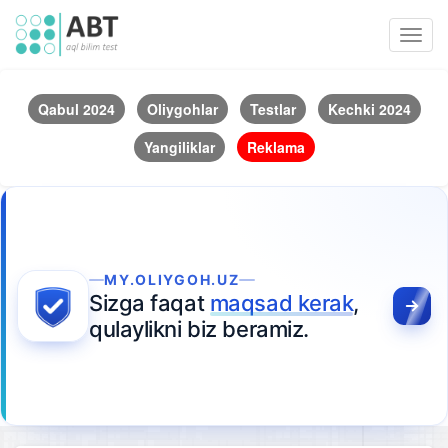
Toggl
navig
Qabul 2024
Oliygohlar
Testlar
Kechki 2024
Yangiliklar
Reklama
MY.OLIYGOH.UZ
Sizga faqat
maqsad kerak
,
qulaylikni biz beramiz.