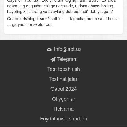
Qaysi olim bundan 200 yil oldin “Og‘riq hamma xavf- xatarda
odamning eng ishonchli qo‘riqchisidir, u doim ehtiyot bo‘ling,
Baliqlarning ko‘payishi
hayotingizni asrang va avaylang deb uqtiradi” deb yozgan?
Odam terisining 1 sm^2 sathida … tagacha, butun sathida esa
Baliqlar sinfining klassifikatsiyasi va ahamiyati
… ga yaqin retseptor bor.
Suvda va quruqlikda yashovchilar sinfi
Suvda hamda quruqlikda yashovchilarning xilma-xilligi
info@abt.uz
Suvda hamda quruqlikda yashovchilarning ko‘payishi,
Telegram
rivojlanishi va kelib chiqishi
Test topshirish
Sudralib yuruvchilar sinfi
Test natijalari
Qabul 2024
Qushlarning tuzilishi
Oliygohlar
Qushlarning ko‘payishi va rivojlanishi
Reklama
Qushlarning yashash tarzi va mavsumiy hodisalarga
Foydalanish shartlari
moslanishi