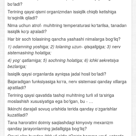
bo‘ladi?
O‘simlik dunyosining muhofazasi
Terining qaysi qismi organizmdan issiqlik chiqib ketishiga
to‘sqinlik qiladi?
O‘simliklar evolyutsiyasi
Nima uchun atrof- muhitning temperaturasi ko‘tarilsa, tanadan
issiqlik ko‘p ajraladi?
Boshoyoqli mollyuskalar
Har bir soch tolasining qancha yashashi nimalarga bog‘liq?
Bo‘g‘imoyoqlilar tipi
1) odamning yoshiga; 2) tolaning uzun- qisqaligiga; 3) nerv
sistemasining holatiga;
Foydali hasharotlar
4) yog‘ qatlamiga; 5) sochning holatiga; 6) ichki sekretsiya
bezlariga;
Xordalilar tipi
Issiqlik qaysi organlarda ayniqsa jadal hosil bo‘ladi?
Bajaradigan funksiyasiga ko‘ra, nerv sistemasi qanday xillarga
Lantsetnik
ajratiladi?
Terining qaysi qavatida tashqi muhitning turli xil ta‘siriga
Umurtqasiz va umurtqalilar (xordalilar) ning qon
moslashish xususiyatiga ega bo‘lgan, bu - …
aylanish sistemasi
Ikkinchi darajali sovuq urishida terida qanday o‘zgarishlar
kuzatiladi?
Nerv sistemasi va sezgi organlari
Tana haroratini doimiy saqlashdagi kimyoviy mexanizm
qanday jarayonlarning jadalligiga bog‘liq?
Baliqlar sinfi