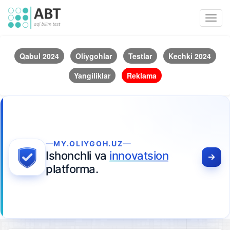
Toggl
navig
Qabul 2024
Oliygohlar
Testlar
Kechki 2024
Yangiliklar
Reklama
MY.OLIYGOH.UZ
Ishonchli va
innovatsion
platforma.