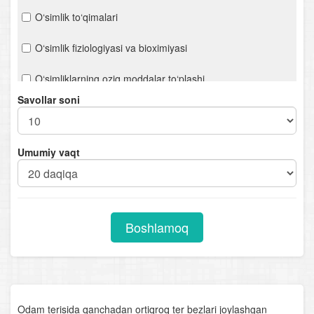
O‘simlik to‘qimalari
O‘simlik fiziologiyasi va bioximiyasi
O‘simliklarning oziq moddalar to‘plashi
Savollar soni
Bakteriyalar
Viruslar
Umumiy vaqt
O‘simliklarning ko‘payishi
O‘simliklarning kelib chiqish markazlari
Boshlamoq
Qishloq xo‘jalik o‘simliklari
O‘simliklar va atrof-muhit
O‘zbekiston o‘simlik boyligi
Odam terisida qanchadan ortiqroq ter bezlari joylashgan