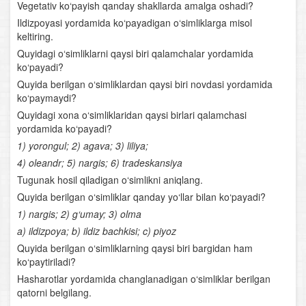
Vegetativ ko‘payish qanday shakllarda amalga oshadi?
Boshoyoqli mollyuskalar
Ildizpoyasi yordamida ko‘payadigan o‘simliklarga misol
keltiring.
Bo‘g‘imoyoqlilar tipi
Quyidagi o‘simliklarni qaysi biri qalamchalar yordamida
ko‘payadi?
Foydali hasharotlar
Quyida berilgan o‘simliklardan qaysi biri novdasi yordamida
ko‘paymaydi?
Xordalilar tipi
Quyidagi xona o‘simliklaridan qaysi birlari qalamchasi
yordamida ko‘payadi?
Lantsetnik
1) yorongul; 2) agava; 3) liliya;
4) oleandr; 5) nargis; 6) tradeskansiya
Umurtqasiz va umurtqalilar (xordalilar) ning qon
Tugunak hosil qiladigan o‘simlikni aniqlang.
aylanish sistemasi
Quyida berilgan o‘simliklar qanday yo‘llar bilan ko‘payadi?
1) nargis; 2) g‘umay; 3) olma
Nerv sistemasi va sezgi organlari
a) ildizpoya; b) ildiz bachkisi; c) piyoz
Baliqlar sinfi
Quyida berilgan o‘simliklarning qaysi biri bargidan ham
ko‘paytiriladi?
Baliqlarning ko‘payishi
Hasharotlar yordamida changlanadigan o‘simliklar berilgan
qatorni belgilang.
Baliqlar sinfining klassifikatsiyasi va ahamiyati