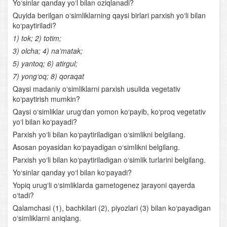
Yo‘sinlar qanday yo‘l bilan oziqlanadi?
Quyida berilgan o‘simliklarning qaysi birlari parxish yo‘li bilan
Suvda va quruqlikda yashovchilar sinfi
ko‘paytiriladi?
1) tok; 2) totim;
Suvda hamda quruqlikda yashovchilarning xilma-xilligi
3) olcha; 4) na’matak;
5) yantoq; 6) atirgul;
Suvda hamda quruqlikda yashovchilarning ko‘payishi,
7) yong‘oq; 8) qoraqat
rivojlanishi va kelib chiqishi
Qaysi madaniy o‘simliklarni parxish usulida vegetativ
Sudralib yuruvchilar sinfi
ko‘paytirish mumkin?
Qaysi o‘simliklar urug‘dan yomon ko‘payib, ko‘proq vegetativ
Qushlarning tuzilishi
yo‘l bilan ko‘payadi?
Parxish yo‘li bilan ko‘paytiriladigan o‘simlikni belgilang.
Qushlarning ko‘payishi va rivojlanishi
Asosan poyasidan ko‘payadigan o‘simlikni belgilang.
Parxish yo‘li bilan ko‘paytiriladigan o‘simlik turlarini belgilang.
Qushlarning yashash tarzi va mavsumiy hodisalarga
Yo‘sinlar qanday yo‘l bilan ko‘payadi?
moslanishi
Yopiq urug‘li o‘simliklarda gametogenez jarayoni qayerda
o‘tadi?
Qushlarning kelib chiqishi
Qalamchasi (1), bachkilari (2), piyozlari (3) bilan ko‘payadigan
o‘simliklarni aniqlang.
Qushlar sistematikasi