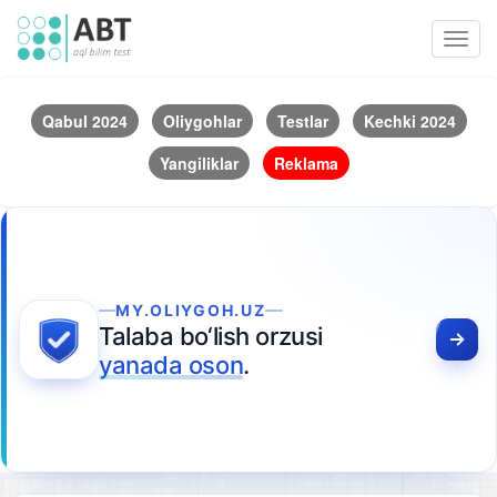
Toggl
navig
Qabul 2024
Oliygohlar
Testlar
Kechki 2024
Yangiliklar
Reklama
MY.OLIYGOH.UZ
Talaba bo‘lish orzusi
yanada oson
.