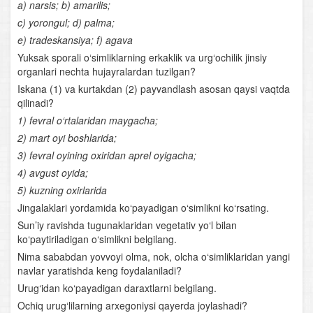
a) narsis; b) amarilis;
Parrandachilik
c) yorongul; d) palma;
e) tradeskansiya; f) agava
Sutemizuvchilar sinfi
Yuksak sporali o‘simliklarning erkaklik va urg‘ochilik jinsiy
organlari nechta hujayralardan tuzilgan?
Sutemizuvchilarning tuzilishi
Iskana (1) va kurtakdan (2) payvandlash asosan qaysi vaqtda
qilinadi?
Sutemizuvchilarning klassifikatsiyasi
1) fevral o‘rtalaridan maygacha;
2) mart oyi boshlarida;
Sutemizuvchilar sinflariga mansub chorva mollari
3) fevral oyining oxiridan aprel oyigacha;
4) avgust oyida;
Xordalilar evolyutsiyasi
5) kuzning oxirlarida
O‘zbekiston hayvonot dunyosi
Jingalaklari yordamida ko‘payadigan o‘simlikni ko‘rsating.
Sun’iy ravishda tugunaklaridan vegetativ yo‘l bilan
Hayvonot dunyosini muhofaza qilish
ko‘paytiriladigan o‘simlikni belgilang.
Nima sababdan yovvoyi olma, nok, olcha o‘simliklaridan yangi
Anatomiya
navlar yaratishda keng foydalaniladi?
Urug‘idan ko‘payadigan daraxtlarni belgilang.
Odam to‘qimalari
Ochiq urug‘lilarning arxegoniysi qayerda joylashadi?