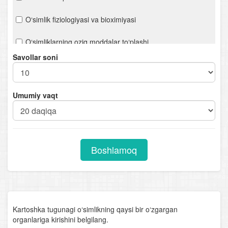
O‘simlik fiziologiyasi va bioximiyasi
O‘simliklarning oziq moddalar to‘plashi
Savollar soni
Bakteriyalar
Viruslar
Umumiy vaqt
O‘simliklarning kelib chiqish markazlari
Qishloq xo‘jalik o‘simliklari
Boshlamoq
O‘simliklar va atrof-muhit
O‘zbekiston o‘simlik boyligi
O‘simlik dunyosining muhofazasi
Kartoshka tugunagi o‘simlikning qaysi bir o‘zgargan
organlariga kirishini belgilang.
O‘simliklar evolyutsiyasi