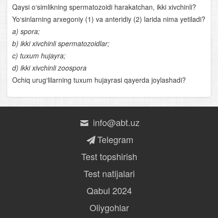
Qaysi o‘simlikning spermatozoidi harakatchan, ikki xivchinli?
Qaddi- qomatning shakllanishi
Yo‘sinlarning arxegoniy (1) va anteridiy (2) larida nima yetiladi?
a) spora;
Tashqi muhit omillarining yurak va qon aylanish
organlariga ta’siri
b) ikki xivchinli spermatozoidlar;
c) tuxum hujayra;
Yurak va qon-tomir kasalliklari
d) ikki xivchinli zoospora
Ochiq urug‘lilarning tuxum hujayrasi qayerda joylashadi?
Og‘iz
Ingichka ichak
info@abt.uz
Ovqat hazm qilishning boshqarilishi
Telegram
Terining tana haroratini doimiy saqlashi
Test topshirish
Buyraklar
Test natijalari
Qabul 2024
Qalqonsimon bez
Oliygohlar
Ayrisimon bez