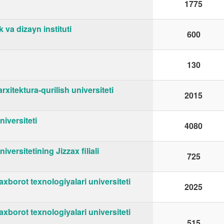
1775
va dizayn instituti
600
130
itektura-qurilish universiteti
2015
iversiteti
4080
versitetining Jizzax filiali
725
orot texnologiyalari universiteti
2025
orot texnologiyalari universiteti
515