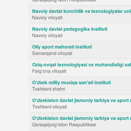
Navoiy davlat konchilik va texnologiyalar uni
Navoiy viloyati
Navoiy davlat pedagogika instituti
Navoiy viloyati
Oliy sport mahorati instituti
Samarqand viloyati
Oziq-ovqat texnologiyasi va muhandisligi xalq
Fargʻona viloyati
O‘zbek milliy musiqa sanʼati instituti
Toshkent shahri
O‘zbekiston davlat jismoniy tarbiya va sport u
Toshkent viloyati
O‘zbekiston davlat jismoniy tarbiya va sport u
Qoraqalpog‘iston Respublikasi