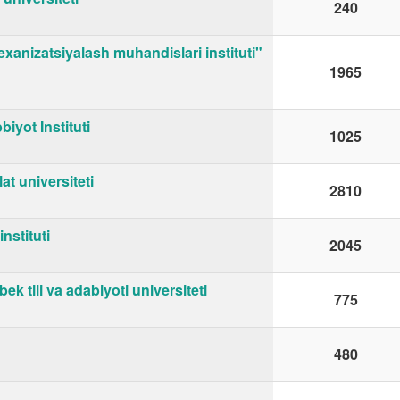
240
mexanizatsiyalash muhandislari instituti"
1965
iyot Instituti
1025
t universiteti
2810
nstituti
2045
k tili va adabiyoti universiteti
775
480