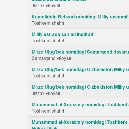
Jizzax viloyati
Kamoliddin Behzod nomidagi Milliy rassomlik 
Toshkent shahri
Milliy estrada san'ati instituti
Toshkent shahri
Mirzo Ulug'bek nomidagi Samarqand davlat arx
Samarqand viloyati
Mirzo Ulug‘bek nomidagi O‘zbekiston Milliy un
Toshkent shahri
Mirzo Ulug‘bek nomidagi O‘zbekiston Milliy uni
Jizzax viloyati
Muhammad al-Xorazmiy nomidagi Toshkent axb
Toshkent shahri
Muhammad al-Xorazmiy nomidagi Toshkent axb
Nukus filiali