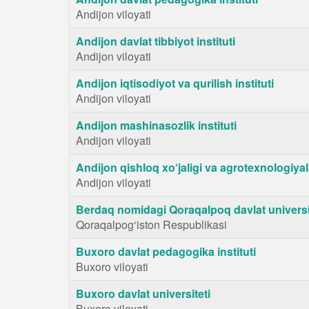
Andijon viloyati
Andijon davlat tibbiyot instituti
Andijon viloyati
Andijon iqtisodiyot va qurilish instituti
Andijon viloyati
Andijon mashinasozlik instituti
Andijon viloyati
Andijon qishloq xo‘jaligi va agrotexnologiyala
Andijon viloyati
Berdaq nomidagi Qoraqalpoq davlat universi
Qoraqalpog‘iston Respublikasi
Buxoro davlat pedagogika instituti
Buxoro viloyati
Buxoro davlat universiteti
Buxoro viloyati