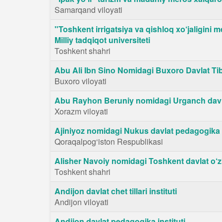
Samarqand viloyati
"Toshkent irrigatsiya va qishloq xo‘jaligini 
Milliy tadqiqot universiteti
Toshkent shahri
Abu Ali Ibn Sino Nomidagi Buxoro Davlat Tibb
Buxoro viloyati
Abu Rayhon Beruniy nomidagi Urganch davla
Xorazm viloyati
Ajiniyoz nomidagi Nukus davlat pedagogika i
Qoraqalpog‘iston Respublikasi
Alisher Navoiy nomidagi Toshkent davlat o‘zbe
Toshkent shahri
Andijon davlat chet tillari instituti
Andijon viloyati
Andijon davlat pedagogika instituti