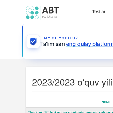
Testlar
MY.OLIYGOH.UZ
Ta‘lim sari
eng qulay platfor
2023/2023 o‘quv yili
NOMI
"Ipak yo‘li" turizm va madaniy meros xalqaro 