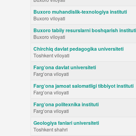
Buxoro muhandislik-texnologiya instituti
Buxoro viloyati
Buxoro tabiiy resurslarni boshqarish institut
Buxoro viloyati
Chirchiq davlat pedagogika universiteti
Toshkent viloyati
Farg‘ona davlat universiteti
Fargʻona viloyati
Farg‘ona jamoat salomatligi tibbiyot instituti
Fargʻona viloyati
Farg‘ona politexnika instituti
Fargʻona viloyati
Geologiya fanlari universiteti
Toshkent shahri