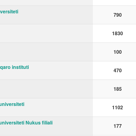
versiteti
790
1830
100
aro instituti
470
185
niversiteti
1102
niversiteti Nukus filiali
177