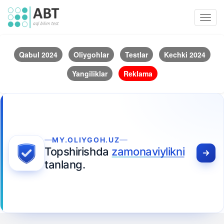
Toggl
navig
Qabul 2024
Oliygohlar
Testlar
Kechki 2024
Yangiliklar
Reklama
MY.OLIYGOH.UZ
Topshirishda
zamonaviylikni
tanlang.