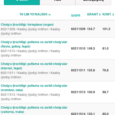
TAʼLIM YO‘NALISHI
GRANT
KONT.
SHIFR
Cholgʻu ijrochiligi: fortepiano (organ)
60211509
154.7
101.2
60211509 / Kasbiy (ijodiy) imtihon / Kasbiy
(ijodiy) imtihon
Cholgʻu ijrochiligi: puflama va zarbli cholgʻular
(fleyta, goboy, fagot)
60211510
149.3
81.0
60211510 / Kasbiy (ijodiy) imtihon / Kasbiy
(ijodiy) imtihon
Cholgʻu ijrochiligi: puflama va zarbli cholgʻular
(klarnet, fagot)
60211511
155.8
76.8
60211511 / Kasbiy (ijodiy) imtihon / Kasbiy
(ijodiy) imtihon
Cholgʻu ijrochiligi: puflama va zarbli cholgʻular
(trombon, tuba)
60211513
100.9
98.7
60211513 / Kasbiy (ijodiy) imtihon / Kasbiy
(ijodiy) imtihon
Cholgʻu ijrochiligi: puflama va zarbli cholgʻular
(valtorna, truba)
60211514
133.1
85.0