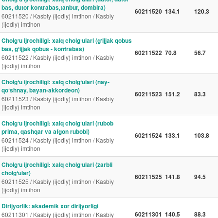
bas, dutor kontrabas,tanbur, dombira)
60211520
134.1
120.3
60211520 / Kasbiy (ijodiy) imtihon / Kasbiy
(ijodiy) imtihon
Cholgʻu ijrochiligi: xalq cholgʻulari (gʻijjak qobus
bas, gʻijjak qobus - kontrabas)
60211522
70.8
56.7
60211522 / Kasbiy (ijodiy) imtihon / Kasbiy
(ijodiy) imtihon
Cholgʻu ijrochiligi: xalq cholgʻulari (nay-
qoʻshnay, bayan-akkordeon)
60211523
151.2
83.3
60211523 / Kasbiy (ijodiy) imtihon / Kasbiy
(ijodiy) imtihon
Cholgʻu ijrochiligi: xalq cholgʻulari (rubob
prima, qashqar va afgon rubobi)
60211524
133.1
103.8
60211524 / Kasbiy (ijodiy) imtihon / Kasbiy
(ijodiy) imtihon
Cholgʻu ijrochiligi: xalq cholgʻulari (zarbli
cholgʻular)
60211525
141.8
94.5
60211525 / Kasbiy (ijodiy) imtihon / Kasbiy
(ijodiy) imtihon
Dirijyorlik: akademik xor dirijyorligi
60211301
140.5
88.3
60211301 / Kasbiy (ijodiy) imtihon / Kasbiy