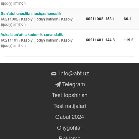
(ijodiy) imtihon
Sanʼatshunoslik: musiqashunoslik
60211002
158.1
66.1
60211002 / Kasbiy (ijodiy) imtihon / Kasbiy
(ijodiy) imtihon
Vokal sanʼati: akademik xonandalik
60211401
144.8
119.2
60211401 / Kasbiy (ijodiy) imtihon / Kasbiy
(ijodiy) imtihon
info@abt.uz
Telegram
Test topshirish
Test natijalari
Qabul 2024
Oliygohlar
Reklama