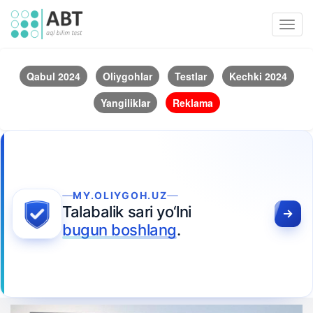
Toggl
navig
Qabul 2024
Oliygohlar
Testlar
Kechki 2024
Yangiliklar
Reklama
MY.OLIYGOH.UZ
Talabalik sari yo‘lni
bugun boshlang
.