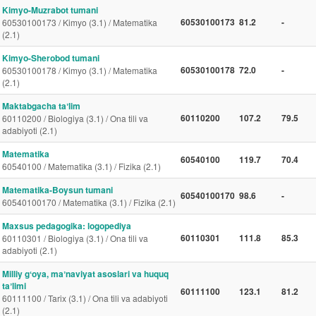
Kimyo-Muzrabot tumani
60530100173
81.2
-
60530100173 / Kimyo (3.1) / Matematika
(2.1)
Kimyo-Sherobod tumani
60530100178
72.0
-
60530100178 / Kimyo (3.1) / Matematika
(2.1)
Maktabgacha taʼlim
60110200
107.2
79.5
60110200 / Biologiya (3.1) / Ona tili va
adabiyoti (2.1)
Matematika
60540100
119.7
70.4
60540100 / Matematika (3.1) / Fizika (2.1)
Matematika-Boysun tumani
60540100170
98.6
-
60540100170 / Matematika (3.1) / Fizika (2.1)
Maxsus pedagogika: logopediya
60110301
111.8
85.3
60110301 / Biologiya (3.1) / Ona tili va
adabiyoti (2.1)
Milliy gʻoya, maʼnaviyat asoslari va huquq
taʼlimi
60111100
123.1
81.2
60111100 / Tarix (3.1) / Ona tili va adabiyoti
(2.1)