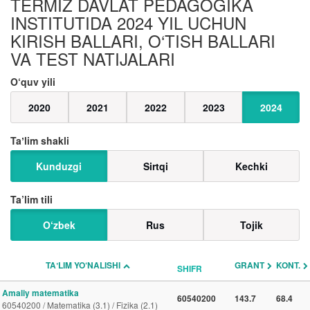
TERMIZ DAVLAT PEDAGOGIKA
INSTITUTIDA 2024 YIL UCHUN
KIRISH BALLARI, O‘TISH BALLARI
VA TEST NATIJALARI
O‘quv yili
2020
2021
2022
2023
2024
Taʼlim shakli
Kunduzgi
Sirtqi
Kechki
Ta’lim tili
O‘zbek
Rus
Tojik
TAʼLIM YO‘NALISHI
GRANT
KONT.
SHIFR
Amaliy matematika
60540200
143.7
68.4
60540200 / Matematika (3.1) / Fizika (2.1)