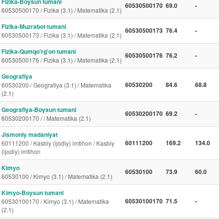
Fizika-Boysun tumani
60530500170
69.0
-
60530500170 / Fizika (3.1) / Matematika (2.1)
Fizika-Muzrabot tumani
60530500173
76.4
-
60530500173 / Fizika (3.1) / Matematika (2.1)
Fizika-Qumqo'rg'on tumani
60530500176
76.2
-
60530500176 / Fizika (3.1) / Matematika (2.1)
Geografiya
60530200
84.6
68.8
60530200 / Geografiya (3.1) / Matematika
(2.1)
Geografiya-Boysun tumani
60530200170
69.2
-
60530200170 / / Matematika (2.1)
Jismoniy madaniyat
60111200
169.2
134.0
60111200 / Kasbiy (ijodiy) imtihon / Kasbiy
(ijodiy) imtihon
Kimyo
60530100
73.9
60.0
60530100 / Kimyo (3.1) / Matematika (2.1)
Kimyo-Boysun tumani
60530100170
71.5
-
60530100170 / Kimyo (3.1) / Matematika
(2.1)