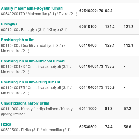
Amaliy matematika-Boysun tumani
60540200170
92.3
-
60540200170 / Matematika (3.1) / Fizika (2.1)
Biologiya
60510100
134.2
121.2
60510100 / Biologiya (3.1) / Kimyo (2.1)
Boshlangʻich taʼlim
60110400
129.1
112.3
60110400 / Ona tili va adabiyoti (3.1) /
Matematika (2.1)
Boshlangʻich taʼlim-Muzrabot tumani
60110400173
133.7
-
60110400173 / Ona tili va adabiyoti (3.1) /
Matematika (2.1)
Boshlangʻich taʼlim-Qiziriq tumani
60110400175
130.9
-
60110400175 / Ona tili va adabiyoti (3.1) /
Matematika (2.1)
Chaqiriqqacha harbiy taʼlim
60111000
81.3
57.2
60111000 / Kasbiy (ijodiy) imtihon / Kasbiy
(ijodiy) imtihon
Fizika
60530500
74.4
58.6
60530500 / Fizika (3.1) / Matematika (2.1)