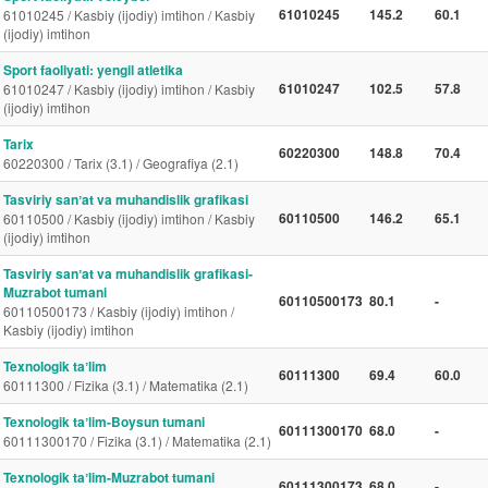
61010245
145.2
60.1
61010245 / Kasbiy (ijodiy) imtihon / Kasbiy
(ijodiy) imtihon
Sport faoliyati: yengil atletika
61010247
102.5
57.8
61010247 / Kasbiy (ijodiy) imtihon / Kasbiy
(ijodiy) imtihon
Tarix
60220300
148.8
70.4
60220300 / Tarix (3.1) / Geografiya (2.1)
Tasviriy sanʼat va muhandislik grafikasi
60110500
146.2
65.1
60110500 / Kasbiy (ijodiy) imtihon / Kasbiy
(ijodiy) imtihon
Tasviriy sanʼat va muhandislik grafikasi-
Muzrabot tumani
60110500173
80.1
-
60110500173 / Kasbiy (ijodiy) imtihon /
Kasbiy (ijodiy) imtihon
Texnologik taʼlim
60111300
69.4
60.0
60111300 / Fizika (3.1) / Matematika (2.1)
Texnologik taʼlim-Boysun tumani
60111300170
68.0
-
60111300170 / Fizika (3.1) / Matematika (2.1)
Texnologik taʼlim-Muzrabot tumani
60111300173
68.0
-