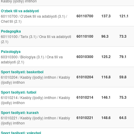
Kasbiy (ijodiy) imtihon
Oʻzbek tili va adabiyoti
60110700
137.3
121.1
60110700 / O‘zbek tili va adabiyoti (3.1) /
Chet tili (2.1)
Pedagogika
60110100
96.3
73.3
60110100 / Tarix (3.1) / Ona tili va adabiyoti
(2.1)
Psixologiya
60310300
125.2
79.1
60310300 / Biologiya (3.1) / Ona tili va
adabiyoti (2.1)
Sport faoliyati: basketbol
61010204
116.8
59.8
61010204 / Kasbiy (ijodiy) imtihon / Kasbiy
(ijodiy) imtihon
Sport faoliyati: futbol
61010214
146.1
75.3
61010214 / Kasbiy (ijodiy) imtihon / Kasbiy
(ijodiy) imtihon
Sport faoliyati: kurash
61010221
148.6
64.5
61010221 / Kasbiy (ijodiy) imtihon / Kasbiy
(ijodiy) imtihon
Sport faoliyati: voleybol