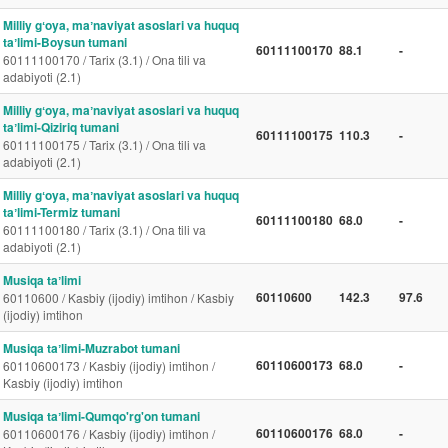
Milliy gʻoya, maʼnaviyat asoslari va huquq
taʼlimi-Boysun tumani
60111100170
88.1
-
60111100170 / Tarix (3.1) / Ona tili va
adabiyoti (2.1)
Milliy gʻoya, maʼnaviyat asoslari va huquq
taʼlimi-Qiziriq tumani
60111100175
110.3
-
60111100175 / Tarix (3.1) / Ona tili va
adabiyoti (2.1)
Milliy gʻoya, maʼnaviyat asoslari va huquq
taʼlimi-Termiz tumani
60111100180
68.0
-
60111100180 / Tarix (3.1) / Ona tili va
adabiyoti (2.1)
Musiqa taʼlimi
60110600
142.3
97.6
60110600 / Kasbiy (ijodiy) imtihon / Kasbiy
(ijodiy) imtihon
Musiqa taʼlimi-Muzrabot tumani
60110600173
68.0
-
60110600173 / Kasbiy (ijodiy) imtihon /
Kasbiy (ijodiy) imtihon
Musiqa taʼlimi-Qumqo'rg'on tumani
60110600176
68.0
-
60110600176 / Kasbiy (ijodiy) imtihon /