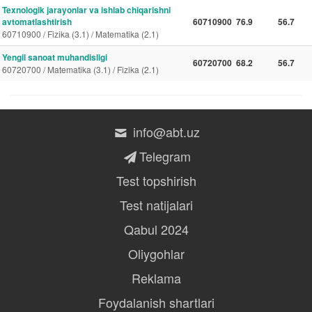
Texnologik jarayonlar va ishlab chiqarishni
avtomatlashtirish
60710900
76.9
56.7
60710900 / Fizika (3.1) / Matematika (2.1)
Yengil sanoat muhandisligi
60720700
68.2
56.7
60720700 / Matematika (3.1) / Fizika (2.1)
info@abt.uz
Telegram
Test topshirish
Test natijalari
Qabul 2024
Oliygohlar
Reklama
Foydalanish shartlari