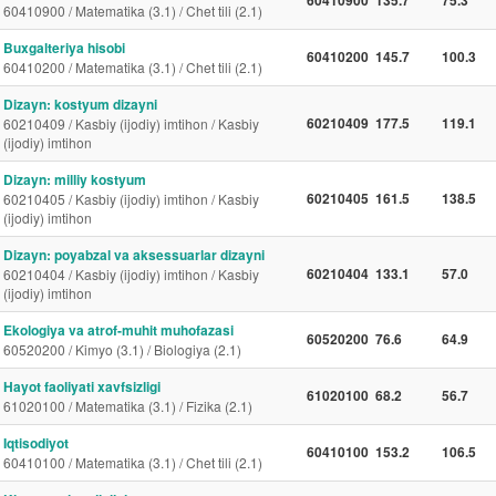
60410900 / Matematika (3.1) / Chet tili (2.1)
Buxgalteriya hisobi
60410200
145.7
100.3
60410200 / Matematika (3.1) / Chet tili (2.1)
Dizayn: kostyum dizayni
60210409
177.5
119.1
60210409 / Kasbiy (ijodiy) imtihon / Kasbiy
(ijodiy) imtihon
Dizayn: milliy kostyum
60210405
161.5
138.5
60210405 / Kasbiy (ijodiy) imtihon / Kasbiy
(ijodiy) imtihon
Dizayn: poyabzal va aksessuarlar dizayni
60210404
133.1
57.0
60210404 / Kasbiy (ijodiy) imtihon / Kasbiy
(ijodiy) imtihon
Ekologiya va atrof-muhit muhofazasi
60520200
76.6
64.9
60520200 / Kimyo (3.1) / Biologiya (2.1)
Hayot faoliyati xavfsizligi
61020100
68.2
56.7
61020100 / Matematika (3.1) / Fizika (2.1)
Iqtisodiyot
60410100
153.2
106.5
60410100 / Matematika (3.1) / Chet tili (2.1)