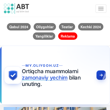
Toggl
navig
Qabul 2024
Oliygohlar
Testlar
Kechki 2024
Yangiliklar
Reklama
MY.OLIYGOH.UZ
Ortiqcha muammolarni
zamonaviy yechim
bilan
unuting.