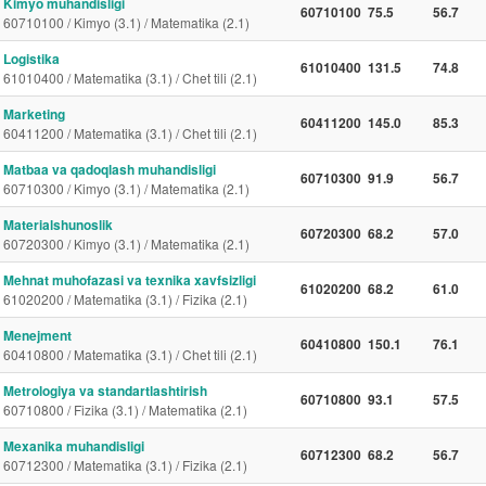
Kimyo muhandisligi
60710100
75.5
56.7
60710100 / Kimyo (3.1) / Matematika (2.1)
Logistika
61010400
131.5
74.8
61010400 / Matematika (3.1) / Chet tili (2.1)
Marketing
60411200
145.0
85.3
60411200 / Matematika (3.1) / Chet tili (2.1)
Matbaa va qadoqlash muhandisligi
60710300
91.9
56.7
60710300 / Kimyo (3.1) / Matematika (2.1)
Materialshunoslik
60720300
68.2
57.0
60720300 / Kimyo (3.1) / Matematika (2.1)
Mehnat muhofazasi va texnika xavfsizligi
61020200
68.2
61.0
61020200 / Matematika (3.1) / Fizika (2.1)
Menejment
60410800
150.1
76.1
60410800 / Matematika (3.1) / Chet tili (2.1)
Metrologiya va standartlashtirish
60710800
93.1
57.5
60710800 / Fizika (3.1) / Matematika (2.1)
Mexanika muhandisligi
60712300
68.2
56.7
60712300 / Matematika (3.1) / Fizika (2.1)