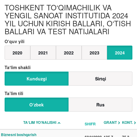
TOSHKENT TO‘QIMACHILIK VA
YENGIL SANOAT INSTITUTIDA 2024
YIL UCHUN KIRISH BALLARI, O‘TISH
BALLARI VA TEST NATIJALARI
O‘quv yili
2020
2021
2022
2023
2024
Taʼlim shakli
Kunduzgi
Sirtqi
Ta’lim tili
O‘zbek
Rus
TAʼLIM YO‘NALISHI
GRANT
KONT.
SHIFR
Biznesni boshqarish
60410900
135.7
75.3