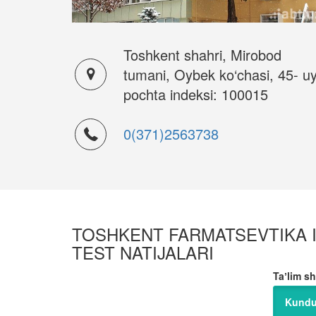
Toshkent shahri, Mirobod
tumani, Oybek ko‘chasi, 45- uy
pochta indeksi: 100015
0(371)2563738
TOSHKENT FARMATSEVTIKA IN
TEST NATIJALARI
Taʼlim sh
Kundu