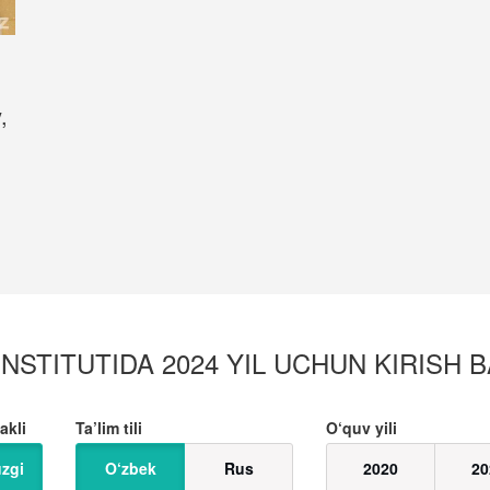
,
STITUTIDA 2024 YIL UCHUN KIRISH BA
akli
Ta’lim tili
O‘quv yili
zgi
O‘zbek
Rus
2020
20