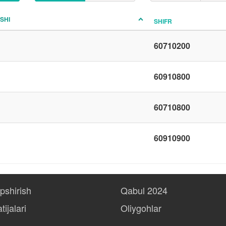
ISHI
SHIFR
60710200
60910800
60710800
60910900
opshirish
Qabul 2024
tijalari
Oliygohlar