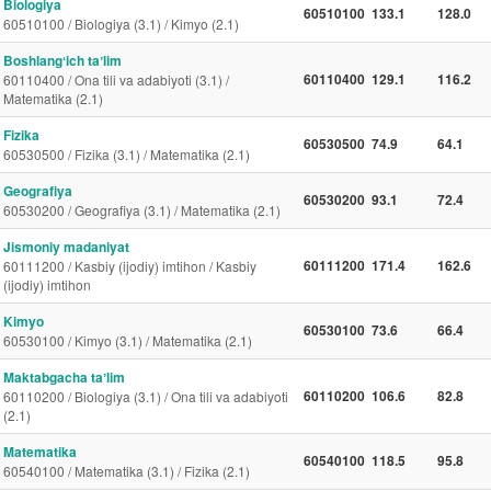
Biologiya
60510100
133.1
128.0
60510100 / Biologiya (3.1) / Kimyo (2.1)
Boshlangʻich taʼlim
60110400
129.1
116.2
60110400 / Ona tili va adabiyoti (3.1) /
Matematika (2.1)
Fizika
60530500
74.9
64.1
60530500 / Fizika (3.1) / Matematika (2.1)
Geografiya
60530200
93.1
72.4
60530200 / Geografiya (3.1) / Matematika (2.1)
Jismoniy madaniyat
60111200
171.4
162.6
60111200 / Kasbiy (ijodiy) imtihon / Kasbiy
(ijodiy) imtihon
Kimyo
60530100
73.6
66.4
60530100 / Kimyo (3.1) / Matematika (2.1)
Maktabgacha taʼlim
60110200
106.6
82.8
60110200 / Biologiya (3.1) / Ona tili va adabiyoti
(2.1)
Matematika
60540100
118.5
95.8
60540100 / Matematika (3.1) / Fizika (2.1)