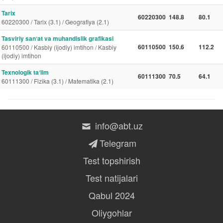
Tarix
60220300
148.8
80.1
60220300 / Tarix (3.1) / Geografiya (2.1)
Tasviriy sanʼat va muhandislik grafikasi
60110500
150.6
112.2
60110500 / Kasbiy (ijodiy) imtihon / Kasbiy
(ijodiy) imtihon
Texnologik taʼlim
60111300
70.5
64.1
60111300 / Fizika (3.1) / Matematika (2.1)
info@abt.uz
Telegram
Test topshirish
Test natijalari
Qabul 2024
Oliygohlar