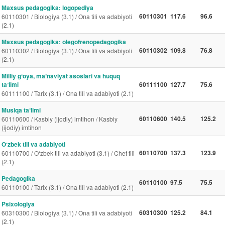
Maxsus pedagogika: logopediya
60110301
117.6
96.6
60110301 / Biologiya (3.1) / Ona tili va adabiyoti
(2.1)
Maxsus pedagogika: olegofrenopedagogika
60110302
109.8
76.8
60110302 / Biologiya (3.1) / Ona tili va adabiyoti
(2.1)
Milliy gʻoya, maʼnaviyat asoslari va huquq
taʼlimi
60111100
127.7
75.6
60111100 / Tarix (3.1) / Ona tili va adabiyoti (2.1)
Musiqa taʼlimi
60110600
140.5
125.2
60110600 / Kasbiy (ijodiy) imtihon / Kasbiy
(ijodiy) imtihon
Oʻzbek tili va adabiyoti
60110700
137.3
123.9
60110700 / O‘zbek tili va adabiyoti (3.1) / Chet tili
(2.1)
Pedagogika
60110100
97.5
75.5
60110100 / Tarix (3.1) / Ona tili va adabiyoti (2.1)
Psixologiya
60310300
125.2
84.1
60310300 / Biologiya (3.1) / Ona tili va adabiyoti
(2.1)