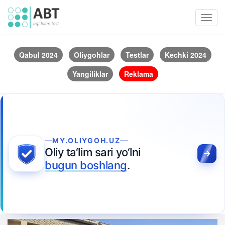
Toggl
navig
Qabul 2024
Oliygohlar
Testlar
Kechki 2024
Yangiliklar
Reklama
MY.OLIYGOH.UZ
Oliy ta‘lim sari yo‘lni
bugun boshlang
.