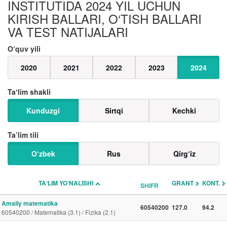
INSTITUTIDA 2024 YIL UCHUN
KIRISH BALLARI, O‘TISH BALLARI
VA TEST NATIJALARI
O‘quv yili
2020
2021
2022
2023
2024
Taʼlim shakli
Kunduzgi
Sirtqi
Kechki
Ta’lim tili
O‘zbek
Rus
Qirg‘iz
TAʼLIM YO‘NALISHI
GRANT
KONT.
SHIFR
Amaliy matematika
60540200
127.0
94.2
60540200 / Matematika (3.1) / Fizika (2.1)