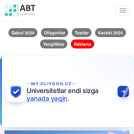
Toggl
navig
Qabul 2024
Oliygohlar
Testlar
Kechki 2024
Yangiliklar
Reklama
MY.OLIYGOH.UZ
Universitetlar endi sizga
yanada yaqin
.