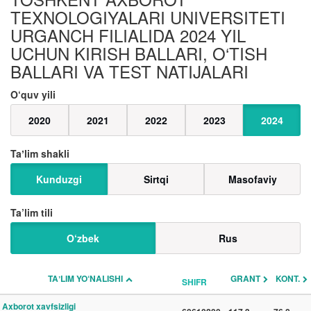
TEXNOLOGIYALARI UNIVERSITETI
URGANCH FILIALIDA 2024 YIL
UCHUN KIRISH BALLARI, O‘TISH
BALLARI VA TEST NATIJALARI
O‘quv yili
2020
2021
2022
2023
2024
Taʼlim shakli
Kunduzgi
Sirtqi
Masofaviy
Ta’lim tili
O‘zbek
Rus
TAʼLIM YO‘NALISHI
GRANT
KONT.
SHIFR
Axborot xavfsizligi