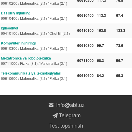
60610200
117.3
76.8
60610200 / Matematika (3.1) / Fizika (2.1)
Dasturiy injiniring
60610400
113.3
67.4
60610400 / Matematika (3.1) / Fizika (2.1)
Iqtisodiyot
60410100
163.8
133.3
60410100 / Matematika (3.1) / Chet tili (2.1)
Kompyuter injiniringi
60610300
99.7
73.6
60610300 / Matematika (3.1) / Fizika (2.1)
Mexatronika va robototexnika
60711000
68.3
56.7
60711000 / Fizika (3.1) / Matematika (2.1)
Telekommunikatsiya texnologiyalari
60610600
84.2
65.3
60610600 / Matematika (3.1) / Fizika (2.1)
info@abt.uz
Telegram
Test topshirish