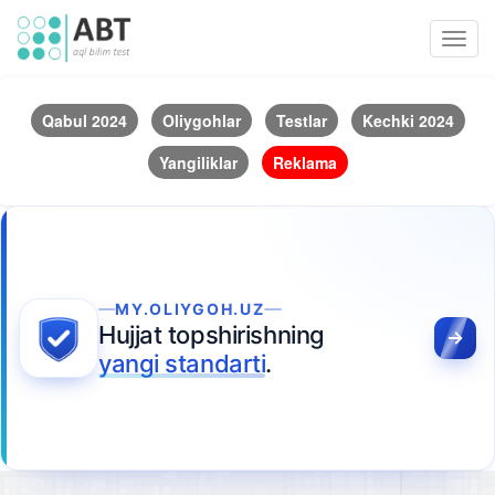
Toggl
navig
Qabul 2024
Oliygohlar
Testlar
Kechki 2024
Yangiliklar
Reklama
MY.OLIYGOH.UZ
Hujjat topshirishning
yangi standarti
.