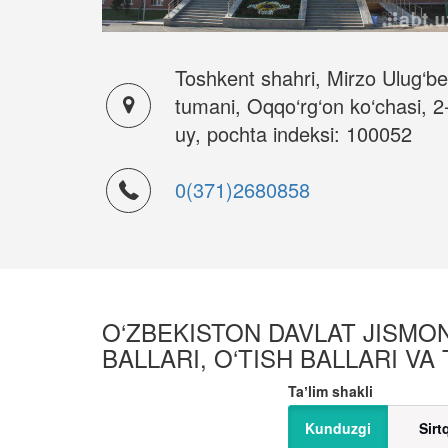
Toshkent shahri, Mirzo Ulug‘b
tumani, Oqqo‘rg‘on ko‘chasi, 2
uy, pochta indeksi: 100052
0(371)2680858
O‘ZBEKISTON DAVLAT JISMON
BALLARI, O‘TISH BALLARI VA
Taʼlim shakli
Kunduzgi
Sirt