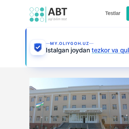
Testlar
MY.OLIYGOH.UZ
Istalgan joydan
tezkor va qu