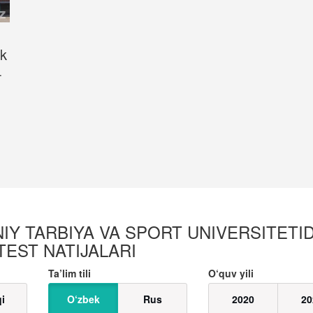
ek
-
IY TARBIYA VA SPORT UNIVERSITETID
 TEST NATIJALARI
Ta’lim tili
O‘quv yili
qi
O‘zbek
Rus
2020
20