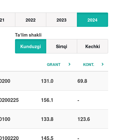
21
2022
2023
2024
Taʼlim shakli
Kunduzgi
Sirtqi
Kechki
GRANT
KONT.
0200
131.0
69.8
0200225
156.1
-
0100
133.8
123.6
0100220
145.5
-