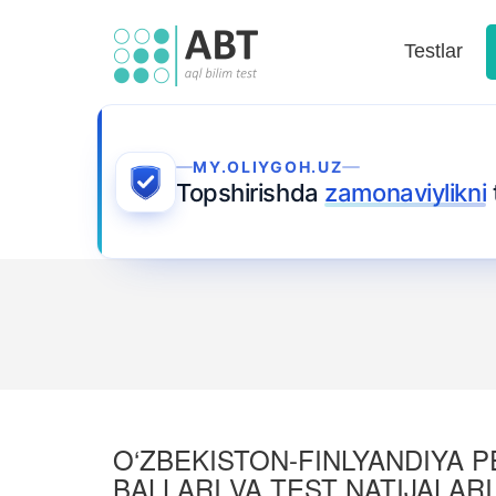
Testlar
MY.OLIYGOH.UZ
Topshirishda
zamonaviylikni
O‘ZBEKISTON-FINLYANDIYA PE
BALLARI VA TEST NATIJALARI