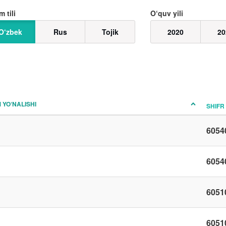
m tili
O‘quv yili
O‘zbek
Rus
Tojik
2020
20
M YO‘NALISHI
SHIFR
6054
6054
6051
6051