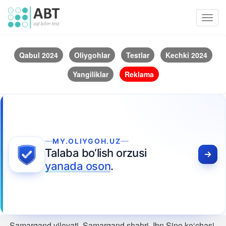
Toggl
navig
Qabul 2024
Oliygohlar
Testlar
Kechki 2024
Yangiliklar
Reklama
MY.OLIYGOH.UZ
Talaba bo‘lish orzusi
yanada oson
.
Samarqand viloyati, Samarqand shahri, Ibn Sino ko‘chasi,