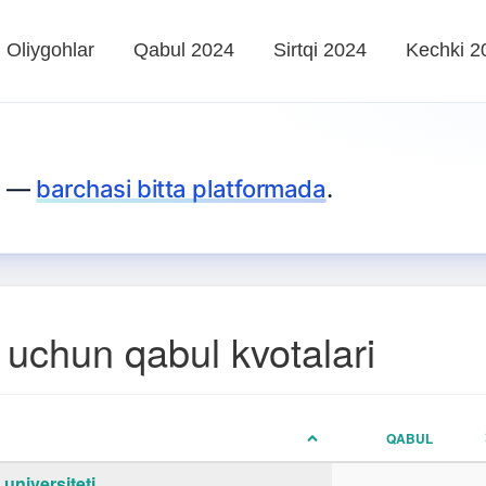
Oliygohlar
Qabul 2024
Sirtqi 2024
Kechki 2
za —
barchasi bitta platformada
.
 uchun qabul kvotalari
QABUL
universiteti