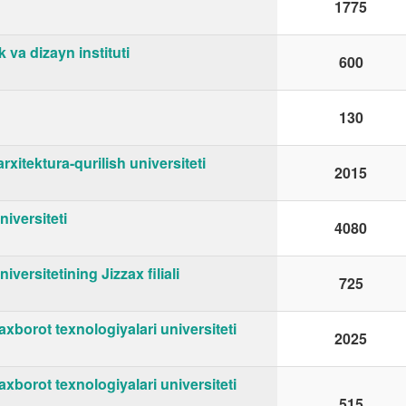
1775
va dizayn instituti
600
130
itektura-qurilish universiteti
2015
iversiteti
4080
versitetining Jizzax filiali
725
orot texnologiyalari universiteti
2025
orot texnologiyalari universiteti
515