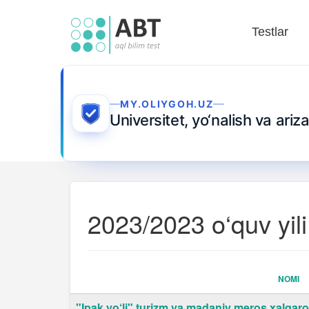
Testlar
MY.OLIYGOH.UZ
Universitet, yo‘nalish va ari
2023/2023 o‘quv yili
NOMI
"Ipak yo‘li" turizm va madaniy meros xalqaro 