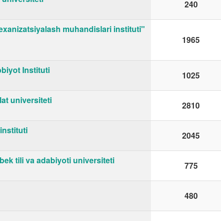
240
mexanizatsiyalash muhandislari instituti"
1965
iyot Instituti
1025
t universiteti
2810
nstituti
2045
k tili va adabiyoti universiteti
775
480