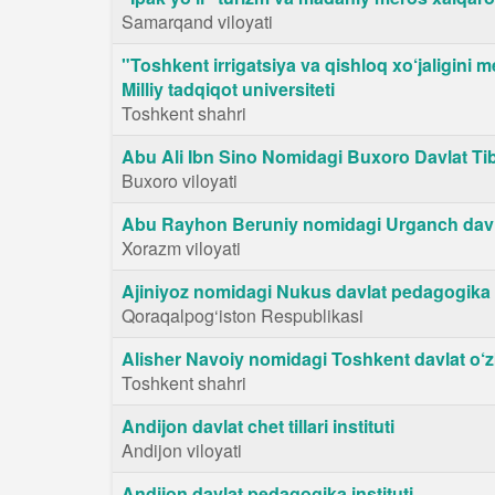
Samarqand viloyati
"Toshkent irrigatsiya va qishloq xo‘jaligini 
Milliy tadqiqot universiteti
Toshkent shahri
Abu Ali Ibn Sino Nomidagi Buxoro Davlat Tibb
Buxoro viloyati
Abu Rayhon Beruniy nomidagi Urganch davla
Xorazm viloyati
Ajiniyoz nomidagi Nukus davlat pedagogika i
Qoraqalpog‘iston Respublikasi
Alisher Navoiy nomidagi Toshkent davlat o‘zbe
Toshkent shahri
Andijon davlat chet tillari instituti
Andijon viloyati
Andijon davlat pedagogika instituti