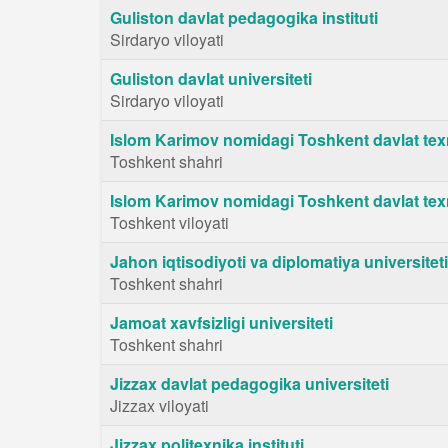
Guliston davlat pedagogika instituti
Sirdaryo viloyati
Guliston davlat universiteti
Sirdaryo viloyati
Islom Karimov nomidagi Toshkent davlat texn
Toshkent shahri
Islom Karimov nomidagi Toshkent davlat texnik
Toshkent viloyati
Jahon iqtisodiyoti va diplomatiya universiteti
Toshkent shahri
Jamoat xavfsizligi universiteti
Toshkent shahri
Jizzax davlat pedagogika universiteti
Jizzax viloyati
Jizzax politexnika instituti