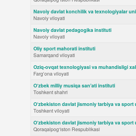
Navoiy davlat konchilik va texnologiyalar uni
Navoiy viloyati
Navoiy davlat pedagogika instituti
Navoiy viloyati
Oliy sport mahorati instituti
Samarqand viloyati
Oziq-ovqat texnologiyasi va muhandisligi xalq
Fargʻona viloyati
O‘zbek milliy musiqa sanʼati instituti
Toshkent shahri
O‘zbekiston davlat jismoniy tarbiya va sport u
Toshkent viloyati
O‘zbekiston davlat jismoniy tarbiya va sport u
Qoraqalpog‘iston Respublikasi