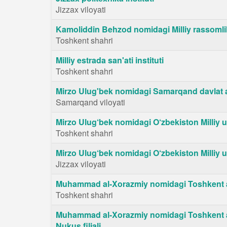
Jizzax viloyati
Kamoliddin Behzod nomidagi Milliy rassomlik 
Toshkent shahri
Milliy estrada san'ati instituti
Toshkent shahri
Mirzo Ulug'bek nomidagi Samarqand davlat arx
Samarqand viloyati
Mirzo Ulug‘bek nomidagi O‘zbekiston Milliy un
Toshkent shahri
Mirzo Ulug‘bek nomidagi O‘zbekiston Milliy uni
Jizzax viloyati
Muhammad al-Xorazmiy nomidagi Toshkent axb
Toshkent shahri
Muhammad al-Xorazmiy nomidagi Toshkent axb
Nukus filiali