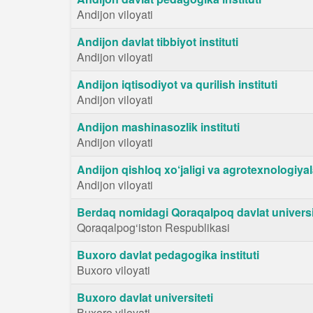
Andijon viloyati
Andijon davlat tibbiyot instituti
Andijon viloyati
Andijon iqtisodiyot va qurilish instituti
Andijon viloyati
Andijon mashinasozlik instituti
Andijon viloyati
Andijon qishloq xo‘jaligi va agrotexnologiyala
Andijon viloyati
Berdaq nomidagi Qoraqalpoq davlat universi
Qoraqalpog‘iston Respublikasi
Buxoro davlat pedagogika instituti
Buxoro viloyati
Buxoro davlat universiteti
Buxoro viloyati