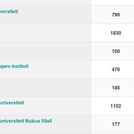
versiteti
790
1830
100
aro instituti
470
185
niversiteti
1102
niversiteti Nukus filiali
177