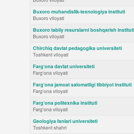
Buxoro muhandislik-texnologiya instituti
Buxoro viloyati
Buxoro tabiiy resurslarni boshqarish institut
Buxoro viloyati
Chirchiq davlat pedagogika universiteti
Toshkent viloyati
Farg‘ona davlat universiteti
Fargʻona viloyati
Farg‘ona jamoat salomatligi tibbiyot instituti
Fargʻona viloyati
Farg‘ona politexnika instituti
Fargʻona viloyati
Geologiya fanlari universiteti
Toshkent shahri