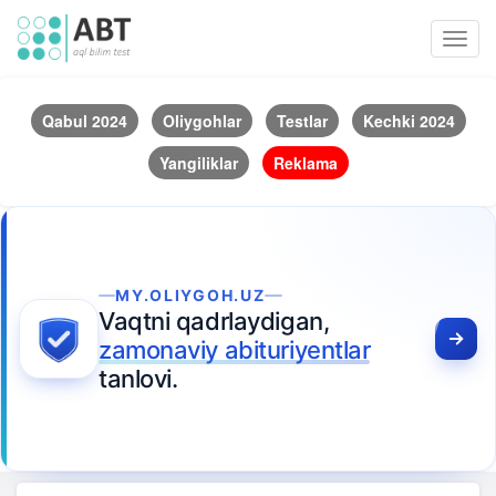
Toggl
navig
Qabul 2024
Oliygohlar
Testlar
Kechki 2024
Yangiliklar
Reklama
MY.OLIYGOH.UZ
Vaqtni qadrlaydigan,
zamonaviy abituriyentlar
tanlovi.