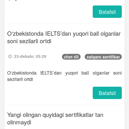
Batafsil
O‘zbekistonda IELTS’dan yuqori ball olganlar
soni sezilarli ortdi
23-dekabr, 05:29
chet tili
xalqaro sertifikat
O‘zbekistonda IELTS’dan yuqori ball olganlar soni
sezilarli ortdi
Batafsil
Yangi olingan quyidagi sertifikatlar tan
olinmaydi