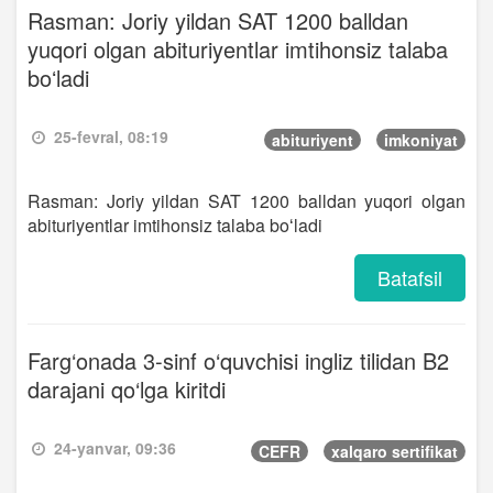
Rasman: Joriy yildan SAT 1200 balldan
yuqori olgan abituriyentlar imtihonsiz talaba
boʻladi
25-fevral, 08:19
abituriyent
imkoniyat
Rasman: Joriy yildan SAT 1200 balldan yuqori olgan
abituriyentlar imtihonsiz talaba boʻladi
Batafsil
Farg‘onada 3-sinf o‘quvchisi ingliz tilidan B2
darajani qo‘lga kiritdi
24-yanvar, 09:36
CEFR
xalqaro sertifikat