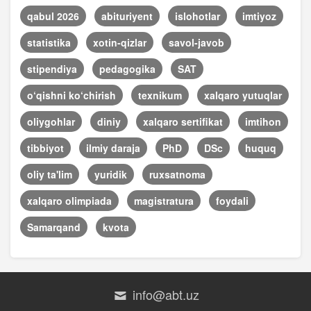
qabul 2026
abituriyent
islohotlar
imtiyoz
statistika
xotin-qizlar
savol-javob
stipendiya
pedagogika
SAT
o‘qishni ko‘chirish
texnikum
xalqaro yutuqlar
oliygohlar
diniy
xalqaro sertifikat
imtihon
tibbiyot
ilmiy daraja
PhD
DSc
huquq
oliy ta'lim
yuridik
ruxsatnoma
xalqaro olimpiada
magistratura
foydali
Samarqand
kvota
info@abt.uz