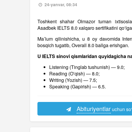
24-yanvar, 08:34
Toshkent shahar Olmazor tuman ixtisoslas
Asadbek IELTS 8.0 xalqaro sertifikatini qo‘lga k
Ma’lum qilinishicha, u 8 oy davomida Inte
bosqich tugatib, Overall 8.0 ballga erishgan.
U IELTS sinovi qismlaridan quyidagicha na
Listening (Tinglab tushunish) — 9.0;
Reading (Oʻqish) — 8.0;
Writing (Yozish) — 7.5;
Speaking (Gapirish) — 6.5.
Abituriyentlar
uchun so‘