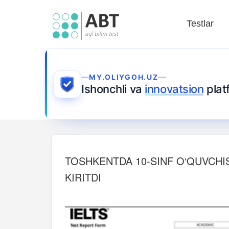
Testlar
MY.OLIYGOH.UZ
Ishonchli va
innovatsion
plat
TOSHKENTDA 10-SINF O‘QUVCHISI
KIRITDI