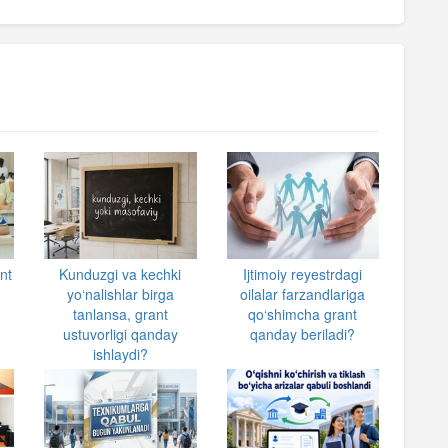
nt
Kunduzgi va kechki
Ijtimoiy reyestrdagi
a
yo‘nalishlar birga
oilalar farzandlariga
tanlansa, grant
qo‘shimcha grant
ustuvorligi qanday
qanday beriladi?
ishlaydi?