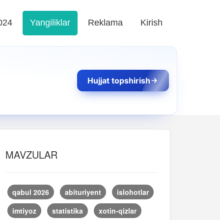
024
Yangiliklar
Reklama
Kirish
Hujjat topshirish
MAVZULAR
qabul 2026
abituriyent
islohotlar
imtiyoz
statistika
xotin-qizlar