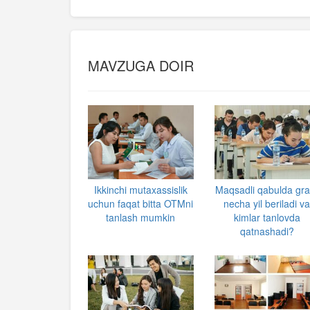
MAVZUGA DOIR
Ikkinchi mutaxassislik
Maqsadli qabulda gra
uchun faqat bitta OTMni
necha yil beriladi v
tanlash mumkin
kimlar tanlovda
qatnashadi?