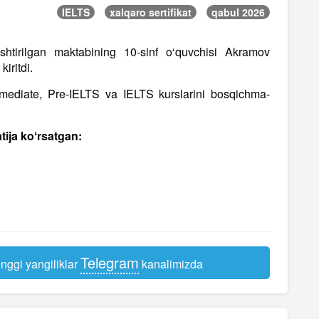
IELTS
xalqaro sertifikat
qabul 2026
htirilgan maktabining 10-sinf o‘quvchisi Akramov
iritdi.
rmediate, Pre-IELTS va IELTS kurslarini bosqichma-
tija koʻrsatgan:
Telegram
nggi yangiliklar
kanalimizda