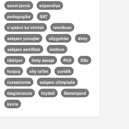
savol-javob
stipendiya
pedagogika
SAT
o‘qishni ko‘chirish
texnikum
xalqaro yutuqlar
oliygohlar
diniy
xalqaro sertifikat
imtihon
tibbiyot
ilmiy daraja
PhD
DSc
huquq
oliy ta'lim
yuridik
ruxsatnoma
xalqaro olimpiada
magistratura
foydali
Samarqand
kvota