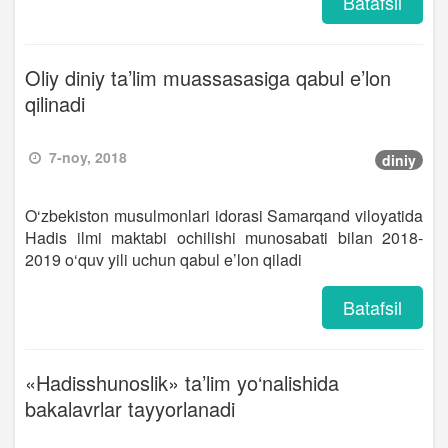
Batafsil
Oliy diniy ta’lim muassasasiga qabul e’lon
qilinadi
7-noy, 2018
diniy
O‘zbekiston musulmonlari idorasi Samarqand viloyatida
Hadis ilmi maktabi ochilishi munosabati bilan 2018-
2019 o‘quv yili uchun qabul e’lon qiladi
Batafsil
«Hadisshunoslik» ta’lim yo‘nalishida
bakalavrlar tayyorlanadi