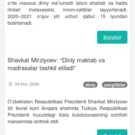
o‘rta maxsus diniy maʼlumotli islom shariati va hadis
ilmlari mutaxassisi, imom-xatiblar tayyorlanadi.
2020−2021 o‘quv yili uchun qabul 15 iyundan
boshlanadi.
Batafsil
Shavkat Mirziyoev: “Diniy maktab va
madrasalar tashkil etiladi”
24-fev, 2020
diniy
yangiliklar
O‘zbekiston Respublikasi Prezidenti Shavkat Mirziyoev
20 fevral kuni Anqara shahrida Turkiya Respublikasi
Prezidenti huzuridagi Xalq kutubxonasining ochilish
marosimida ishtirok etdi.