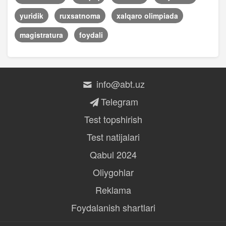
yuridik
ruxsatnoma
xalqaro olimpiada
magistratura
foydali
info@abt.uz
Telegram
Test topshirish
Test natijalari
Qabul 2024
Oliygohlar
Reklama
Foydalanish shartlari