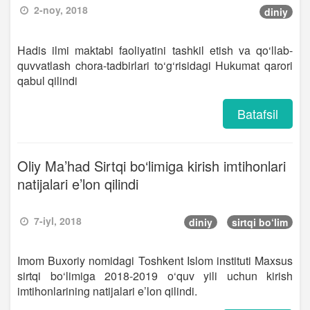
2-noy, 2018
diniy
Hadis ilmi maktabi faoliyatini tashkil etish va qo‘llab-
quvvatlash chora-tadbirlari to‘g‘risidagi Hukumat qarori
qabul qilindi
Batafsil
Oliy Ma’had Sirtqi bo‘limiga kirish imtihonlari
natijalari e’lon qilindi
7-iyl, 2018
diniy
sirtqi bo‘lim
Imom Buxoriy nomidagi Toshkent Islom instituti Maxsus
sirtqi bo‘limiga 2018-2019 o‘quv yili uchun kirish
imtihonlarining natijalari e’lon qilindi.