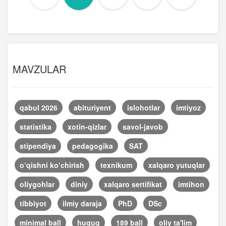
MAVZULAR
qabul 2026
abituriyent
islohotlar
imtiyoz
statistika
xotin-qizlar
savol-javob
stipendiya
pedagogika
SAT
o‘qishni ko‘chirish
texnikum
xalqaro yutuqlar
oliygohlar
diniy
xalqaro sertifikat
imtihon
tibbiyot
ilmiy daraja
PhD
DSc
minimal ball
huquq
189 ball
oliy ta'lim