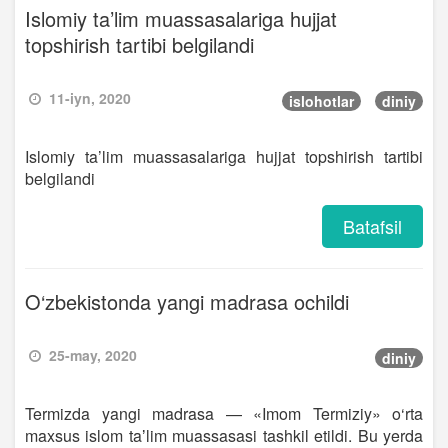
Islomiy ta’lim muassasalariga hujjat
topshirish tartibi belgilandi
11-iyn, 2020
islohotlar
diniy
Islomiy ta’lim muassasalariga hujjat topshirish tartibi
belgilandi
Batafsil
O‘zbekistonda yangi madrasa ochildi
25-may, 2020
diniy
Termizda yangi madrasa — «Imom Termiziy» o‘rta
maxsus islom taʼlim muassasasi tashkil etildi. Bu yerda