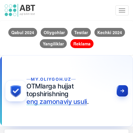
Toggl
navig
Qabul 2024
Oliygohlar
Testlar
Kechki 2024
Yangiliklar
Reklama
MY.OLIYGOH.UZ
OTMlarga hujjat
topshirishning
eng zamonaviy usuli
.