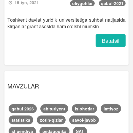
15-iyn, 2021
oliygohlar
qabul-2021
Toshkent davlat yuridik universitetiga suhbat natijasida
kirganlar grant asosida ham o‘qishi mumkin
Batafsil
MAVZULAR
qabul 2026
abituriyent
islohotlar
imtiyoz
statistika
xotin-qizlar
savol-javob
stipendiya
pedagogika
SAT