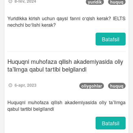
8-fev, 2024
yuridik
huquq
Yuridikka kirish uchun qaysi fanni o‘qish kerak? IELTS
nechchi bo‘lishi kerak?
Batafsil
Huquqni muhofaza qilish akademiyasida oliy
ta’limga qabul tartibi belgilandi
6-apr, 2023
oliygohlar
huquq
Huquqni muhofaza qilish akademiyasida oliy ta’limga
qabul tartibi belgilandi
Batafsil