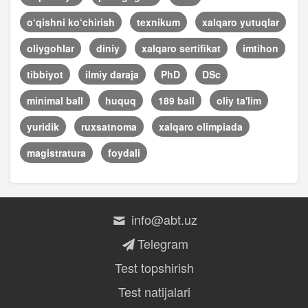
o‘qishni ko‘chirish
texnikum
xalqaro yutuqlar
oliygohlar
diniy
xalqaro sertifikat
imtihon
tibbiyot
ilmiy daraja
PhD
DSc
minimal ball
huquq
189 ball
oliy ta'lim
yuridik
ruxsatnoma
xalqaro olimpiada
magistratura
foydali
info@abt.uz
Telegram
Test topshirish
Test natijalari