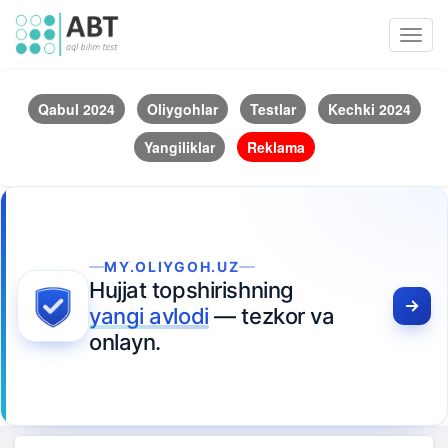
Toggl
navig
Qabul 2024
Oliygohlar
Testlar
Kechki 2024
Yangiliklar
Reklama
MY.OLIYGOH.UZ
Hujjat topshirishning
yangi avlodi
— tezkor va
onlayn.