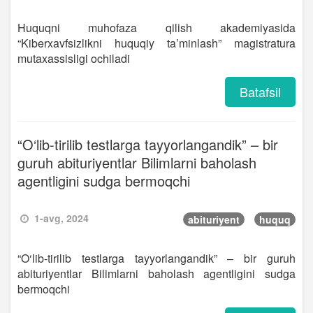
Huquqni muhofaza qilish akademiyasida
“Kiberxavfsizlikni huquqiy ta’minlash” magistratura
mutaxassisligi ochiladi
Batafsil
“O‘lib-tirilib testlarga tayyorlangandik” – bir
guruh abituriyentlar Bilimlarni baholash
agentligini sudga bermoqchi
1-avg, 2024
abituriyent
huquq
“O‘lib-tirilib testlarga tayyorlangandik” – bir guruh
abituriyentlar Bilimlarni baholash agentligini sudga
bermoqchi