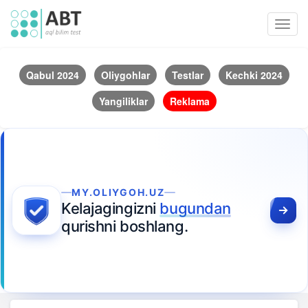
Toggl
navig
Qabul 2024
Oliygohlar
Testlar
Kechki 2024
Yangiliklar
Reklama
MY.OLIYGOH.UZ
Kelajagingizni
bugundan
qurishni boshlang.