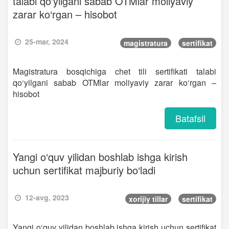
talabi qo‘yilgani sabab OTMlar moliyaviy
zarar ko‘rgan – hisobot
25-mar, 2024
magistratura
sertifikat
Magistratura bosqichiga chet tili sertifikati talabi
qo‘yilgani sabab OTMlar moliyaviy zarar ko‘rgan –
hisobot
Batafsil
Yangi o‘quv yilidan boshlab ishga kirish
uchun sertifikat majburiy bo‘ladi
12-avg, 2023
xorijiy tillar
sertifikat
Yangi o‘quv yilidan boshlab ishga kirish uchun sertifikat