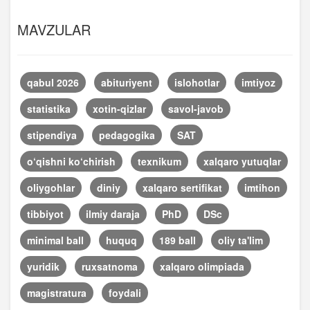
MAVZULAR
qabul 2026
abituriyent
islohotlar
imtiyoz
statistika
xotin-qizlar
savol-javob
stipendiya
pedagogika
SAT
o‘qishni ko‘chirish
texnikum
xalqaro yutuqlar
oliygohlar
diniy
xalqaro sertifikat
imtihon
tibbiyot
ilmiy daraja
PhD
DSc
minimal ball
huquq
189 ball
oliy ta'lim
yuridik
ruxsatnoma
xalqaro olimpiada
magistratura
foydali