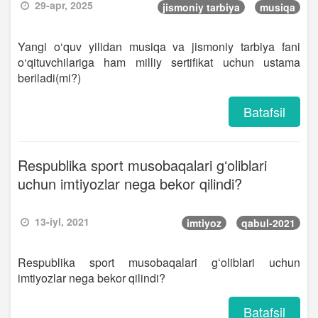
29-apr, 2025
jismoniy tarbiya
musiqa
Yangi o‘quv yilidan musiqa va jismoniy tarbiya fani
o‘qituvchilariga ham milliy sertifikat uchun ustama
beriladi(mi?)
Batafsil
Respublika sport musobaqalari gʻoliblari
uchun imtiyozlar nega bekor qilindi?
13-iyl, 2021
imtiyoz
qabul-2021
Respublika sport musobaqalari gʻoliblari uchun
imtiyozlar nega bekor qilindi?
Batafsil