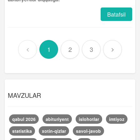
Batafsil
1
2
3
MAVZULAR
qabul 2026
abituriyent
islohotlar
imtiyoz
statistika
xotin-qizlar
savol-javob