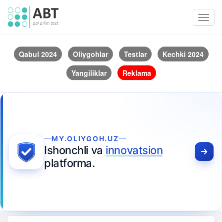
Toggl
navig
Qabul 2024
Oliygohlar
Testlar
Kechki 2024
Yangiliklar
Reklama
MY.OLIYGOH.UZ
Ishonchli va
innovatsion
platforma.