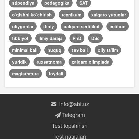
stipendiya
pedagogika
SAT
o‘qishni ko‘chirish
texnikum
xalqaro yutuqlar
oliygohlar
diniy
xalqaro sertifikat
imtihon
tibbiyot
ilmiy daraja
PhD
DSc
minimal ball
huquq
189 ball
oliy ta'lim
yuridik
ruxsatnoma
xalqaro olimpiada
magistratura
foydali
info@abt.uz
Telegram
Test topshirish
Test natijalari