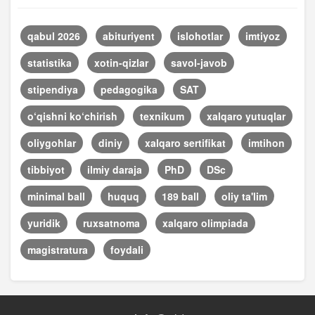
qabul 2026
abituriyent
islohotlar
imtiyoz
statistika
xotin-qizlar
savol-javob
stipendiya
pedagogika
SAT
o‘qishni ko‘chirish
texnikum
xalqaro yutuqlar
oliygohlar
diniy
xalqaro sertifikat
imtihon
tibbiyot
ilmiy daraja
PhD
DSc
minimal ball
huquq
189 ball
oliy ta'lim
yuridik
ruxsatnoma
xalqaro olimpiada
magistratura
foydali