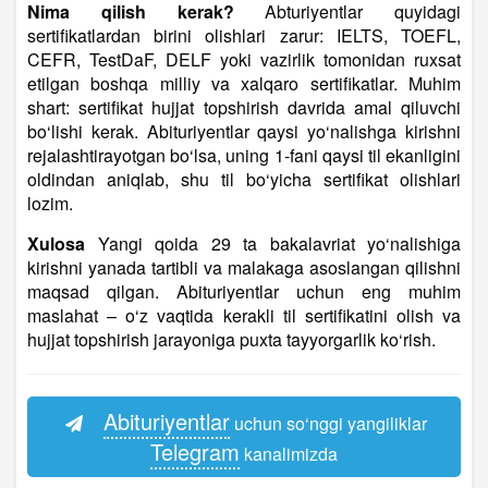
Nima qilish kerak?
Abturiyentlar quyidagi
sertifikatlardan birini olishlari zarur: IELTS, TOEFL,
CEFR, TestDaF, DELF yoki vazirlik tomonidan ruxsat
etilgan boshqa milliy va xalqaro sertifikatlar. Muhim
shart: sertifikat hujjat topshirish davrida amal qiluvchi
bo‘lishi kerak. Abituriyentlar qaysi yo‘nalishga kirishni
rejalashtirayotgan bo‘lsa, uning 1-fani qaysi til ekanligini
oldindan aniqlab, shu til bo‘yicha sertifikat olishlari
lozim.
Xulosa
Yangi qoida 29 ta bakalavriat yo‘nalishiga
kirishni yanada tartibli va malakaga asoslangan qilishni
maqsad qilgan. Abituriyentlar uchun eng muhim
maslahat – o‘z vaqtida kerakli til sertifikatini olish va
hujjat topshirish jarayoniga puxta tayyorgarlik ko‘rish.
Abituriyentlar
uchun so‘nggi yangiliklar
Telegram
kanalimizda