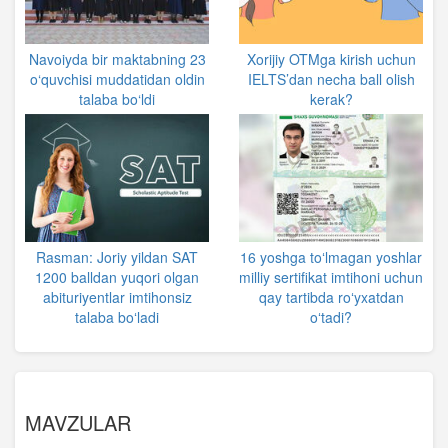
Navoiyda bir maktabning 23
Xorijiy OTMga kirish uchun
o‘quvchisi muddatidan oldin
IELTS’dan necha ball olish
talaba bo‘ldi
kerak?
Rasman: Joriy yildan SAT
16 yoshga toʻlmagan yoshlar
1200 balldan yuqori olgan
milliy sertifikat imtihoni uchun
abituriyentlar imtihonsiz
qay tartibda roʻyxatdan
talaba boʻladi
oʻtadi?
MAVZULAR