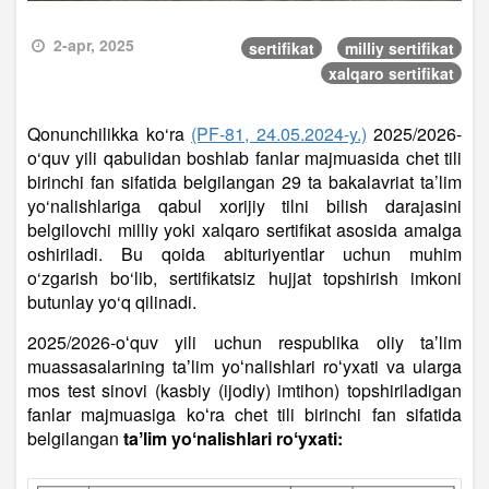
2-apr, 2025
sertifikat
milliy sertifikat
xalqaro sertifikat
Qonunchilikka ko‘ra
(PF-81, 24.05.2024-y.)
2025/2026-
o‘quv yili qabulidan boshlab fanlar majmuasida chet tili
birinchi fan sifatida belgilangan 29 ta bakalavriat ta’lim
yo‘nalishlariga qabul xorijiy tilni bilish darajasini
belgilovchi milliy yoki xalqaro sertifikat asosida amalga
oshiriladi. Bu qoida abituriyentlar uchun muhim
o‘zgarish bo‘lib, sertifikatsiz hujjat topshirish imkoni
butunlay yo‘q qilinadi.
2025/2026-oʻquv yili uchun respublika oliy taʼlim
muassasalarining taʼlim yoʻnalishlari roʻyxati va ularga
mos test sinovi (kasbiy (ijodiy) imtihon) topshiriladigan
fanlar majmuasiga koʻra chet tili birinchi fan sifatida
belgilangan
taʼlim yoʻnalishlari roʻyxati: