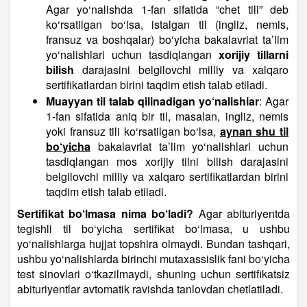
Agar yo‘nalishda 1-fan sifatida “chet tili” deb
ko‘rsatilgan bo‘lsa, istalgan til (ingliz, nemis,
fransuz va boshqalar) bo‘yicha bakalavriat ta’lim
yo‘nalishlari uchun tasdiqlangan
xorijiy tillarni
bilish
darajasini belgilovchi milliy va xalqaro
sertifikatlardan birini taqdim etish talab etiladi.
Muayyan til talab qilinadigan yo‘nalishlar
: Agar
1-fan sifatida aniq bir til, masalan, ingliz, nemis
yoki fransuz tili ko‘rsatilgan bo‘lsa,
aynan shu til
bo‘yicha
bakalavriat ta’lim yo‘nalishlari uchun
tasdiqlangan mos xorijiy tilni bilish darajasini
belgilovchi milliy va xalqaro sertifikatlardan birini
taqdim etish talab etiladi.
Sertifikat bo‘lmasa nima bo‘ladi?
Agar abituriyentda
tegishli til bo‘yicha sertifikat bo‘lmasa, u ushbu
yo‘nalishlarga hujjat topshira olmaydi. Bundan tashqari,
ushbu yo‘nalishlarda birinchi mutaxassislik fani bo‘yicha
test sinovlari o‘tkazilmaydi, shuning uchun sertifikatsiz
abituriyentlar avtomatik ravishda tanlovdan chetlatiladi.