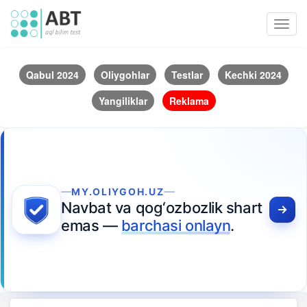
Toggl
navig
Qabul 2024
Oliygohlar
Testlar
Kechki 2024
Yangiliklar
Reklama
MY.OLIYGOH.UZ
Navbat va qog‘ozbozlik shart
emas —
barchasi onlayn
.