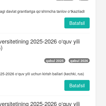
agi davlat grantlariga qo‘shimcha tanlov o‘tkaziladi
Batafsil
versitetining 2025-2026 o‘quv yili
s)
qabul 2025
qabul 2026
25-2026 o‘quv yili uchun kirish ballari (kechki, rus)
Batafsil
versitetining 2025-2026 o‘quv yili