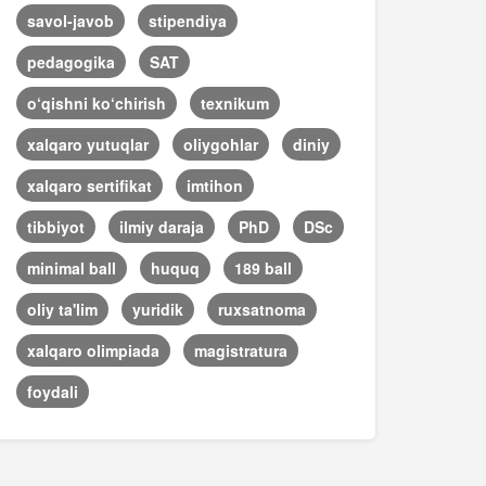
savol-javob
stipendiya
pedagogika
SAT
o‘qishni ko‘chirish
texnikum
xalqaro yutuqlar
oliygohlar
diniy
xalqaro sertifikat
imtihon
tibbiyot
ilmiy daraja
PhD
DSc
minimal ball
huquq
189 ball
oliy ta'lim
yuridik
ruxsatnoma
xalqaro olimpiada
magistratura
foydali