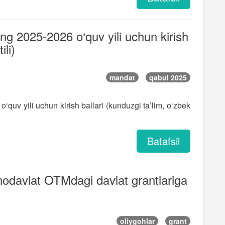
ning 2025-2026 o‘quv yili uchun kirish
ili)
mandat
qabul 2025
o‘quv yili uchun kirish ballari (kunduzgi ta’lim, o‘zbek
Batafsil
a nodavlat OTMdagi davlat grantlariga
oliygohlar
grant