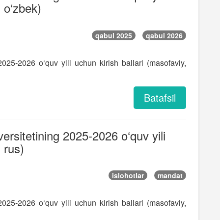
, o‘zbek)
qabul 2025
qabul 2026
 2025-2026 o‘quv yili uchun kirish ballari (masofaviy,
Batafsil
versitetining 2025-2026 o‘quv yili
 rus)
islohotlar
mandat
 2025-2026 o‘quv yili uchun kirish ballari (masofaviy,