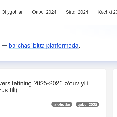
Oliygohlar
Qabul 2024
Sirtqi 2024
Kechki 2
za —
barchasi bitta platformada
.
versitetining 2025-2026 o‘quv yili
us tili)
islohotlar
qabul 2025