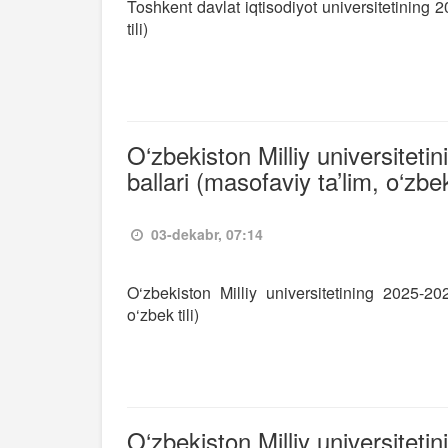
Toshkent davlat iqtisodiyot universitetining 2
tili)
O‘zbekiston Milliy universiteti
ballari (masofaviy ta’lim, o‘zbek 
03-dekabr, 07:14
O‘zbekiston Milliy universitetining 2025-202
o‘zbek tili)
O‘zbekiston Milliy universiteti