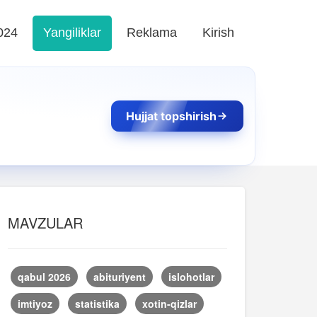
024
Yangiliklar
Reklama
Kirish
Hujjat topshirish
MAVZULAR
qabul 2026
abituriyent
islohotlar
imtiyoz
statistika
xotin-qizlar