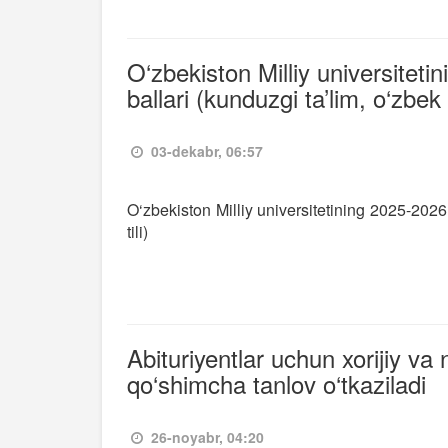
O‘zbekiston Milliy universiteti
ballari (kunduzgi ta’lim, o‘zbek t
03-dekabr, 06:57
O‘zbekiston Milliy universitetining 2025-2026 
tili)
Abituriyentlar uchun xorijiy v
qo‘shimcha tanlov o‘tkaziladi
26-noyabr, 04:20