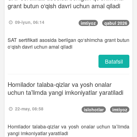
grant butun o‘qish davri uchun amal qiladi
09-iyun, 06:14
imtiyoz
qabul 2026
SAT sertifikati asosida berilgan qo‘shimcha grant butun
o‘qish davri uchun amal qiladi
Batafsil
Homilador talaba-qizlar va yosh onalar
uchun ta’limda yangi imkoniyatlar yaratiladi
22-may, 08:58
islohotlar
imtiyoz
Homilador talaba-qizlar va yosh onalar uchun ta’limda
yangi imkoniyatlar yaratiladi