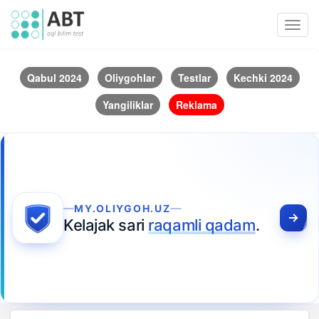
Toggl
navig
Qabul 2024
Oliygohlar
Testlar
Kechki 2024
Yangiliklar
Reklama
MY.OLIYGOH.UZ
Kelajak sari
raqamli qadam
.