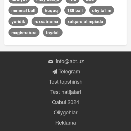
minimal ball
huquq
189 ball
oliy ta'lim
yuridik
ruxsatnoma
xalqaro olimpiada
magistratura
foydali
info@abt.uz
Telegram
Test topshirish
Test natijalari
Qabul 2024
Oliygohlar
Reklama