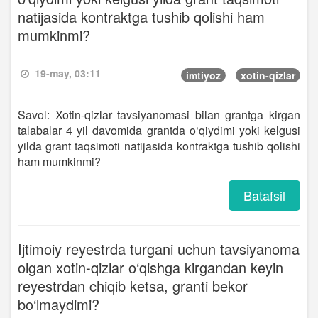
natijasida kontraktga tushib qolishi ham
mumkinmi?
19-may, 03:11
imtiyoz
xotin-qizlar
Savol: Xotin-qizlar tavsiyanomasi bilan grantga kirgan
talabalar 4 yil davomida grantda o‘qiydimi yoki kelgusi
yilda grant taqsimoti natijasida kontraktga tushib qolishi
ham mumkinmi?
Batafsil
Ijtimoiy reyestrda turgani uchun tavsiyanoma
olgan xotin-qizlar o‘qishga kirgandan keyin
reyestrdan chiqib ketsa, granti bekor
bo‘lmaydimi?