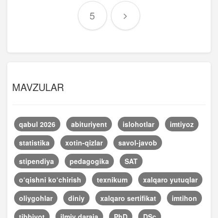
5
MAVZULAR
qabul 2026
abituriyent
islohotlar
imtiyoz
statistika
xotin-qizlar
savol-javob
stipendiya
pedagogika
SAT
o‘qishni ko‘chirish
texnikum
xalqaro yutuqlar
oliygohlar
diniy
xalqaro sertifikat
imtihon
tibbiyot
ilmiy daraja
PhD
DSc