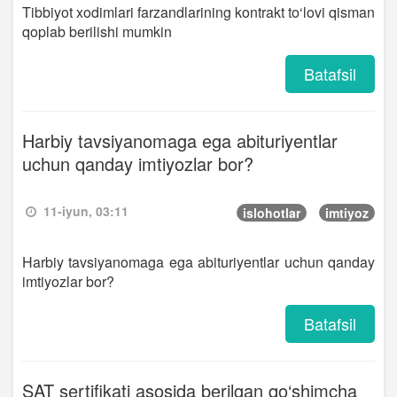
Tibbiyot xodimlari farzandlarining kontrakt to‘lovi qisman
qoplab berilishi mumkin
Batafsil
Harbiy tavsiyanomaga ega abituriyentlar
uchun qanday imtiyozlar bor?
11-iyun, 03:11
islohotlar
imtiyoz
Harbiy tavsiyanomaga ega abituriyentlar uchun qanday
imtiyozlar bor?
Batafsil
SAT sertifikati asosida berilgan qo‘shimcha