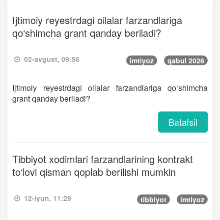
Ijtimoiy reyestrdagi oilalar farzandlariga
qo‘shimcha grant qanday beriladi?
02-avgust, 09:56
imtiyoz
qabul 2026
Ijtimoiy reyestrdagi oilalar farzandlariga qo‘shimcha
grant qanday beriladi?
Batafsil
Tibbiyot xodimlari farzandlarining kontrakt
to‘lovi qisman qoplab berilishi mumkin
12-iyun, 11:29
tibbiyot
imtiyoz