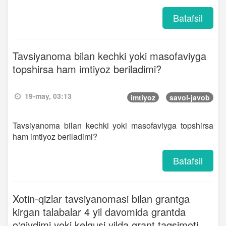
Batafsil
Tavsiyanoma bilan kechki yoki masofaviyga
topshirsa ham imtiyoz beriladimi?
19-may, 03:13
imtiyoz
savol-javob
Tavsiyanoma bilan kechki yoki masofaviyga topshirsa
ham imtiyoz beriladimi?
Batafsil
Xotin-qizlar tavsiyanomasi bilan grantga
kirgan talabalar 4 yil davomida grantda
o‘qiydimi yoki kelgusi yilda grant taqsimoti