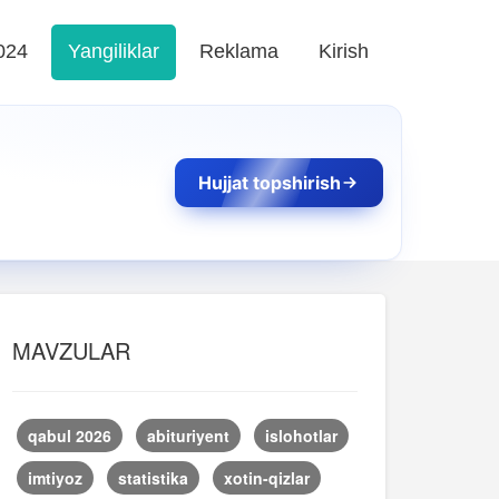
024
Yangiliklar
Reklama
Kirish
Hujjat topshirish
MAVZULAR
qabul 2026
abituriyent
islohotlar
imtiyoz
statistika
xotin-qizlar