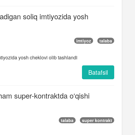
ladigan soliq imtiyozida yosh
imtiyoz
talaba
tiyozida yosh cheklovi olib tashlandi
Batafsil
ham super-kontraktda o‘qishi
talaba
super kontrakt