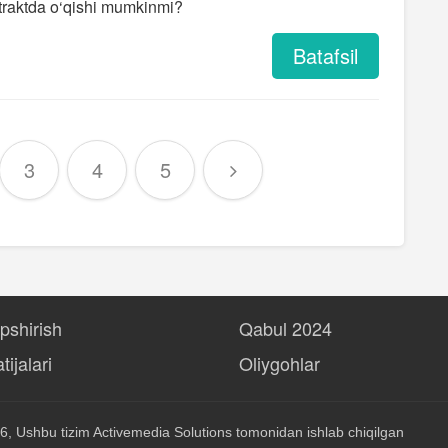
traktda o‘qishi mumkinmi?
Batafsil
3
4
5
opshirish
Qabul 2024
tijalari
Oliygohlar
6, Ushbu tizim
Activemedia Solutions
tomonidan ishlab chiqilgan