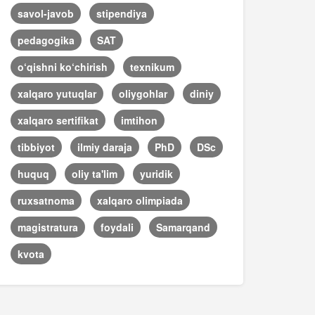
savol-javob
stipendiya
pedagogika
SAT
o‘qishni ko‘chirish
texnikum
xalqaro yutuqlar
oliygohlar
diniy
xalqaro sertifikat
imtihon
tibbiyot
ilmiy daraja
PhD
DSc
huquq
oliy ta'lim
yuridik
ruxsatnoma
xalqaro olimpiada
magistratura
foydali
Samarqand
kvota