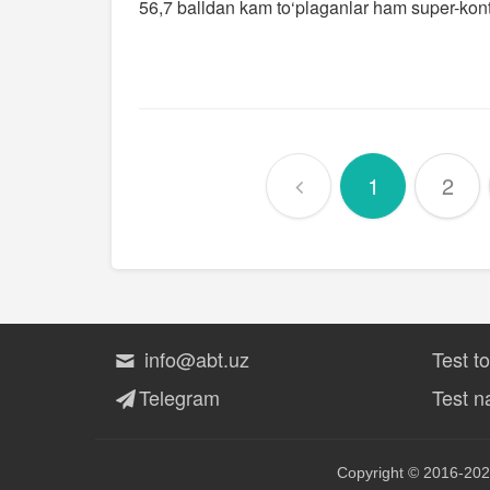
56,7 balldan kam to‘plaganlar ham super-kon
1
2
info@abt.uz
Test t
Telegram
Test na
Copyright © 2016-202