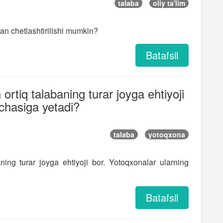
talaba
oliy ta'lim
an chetlashtirilishi mumkin?
Batafsil
rtiq talabaning turar joyga ehtiyoji
chasiga yetadi?
talaba
yotoqxona
ing turar joyga ehtiyoji bor. Yotoqxonalar ularning
Batafsil