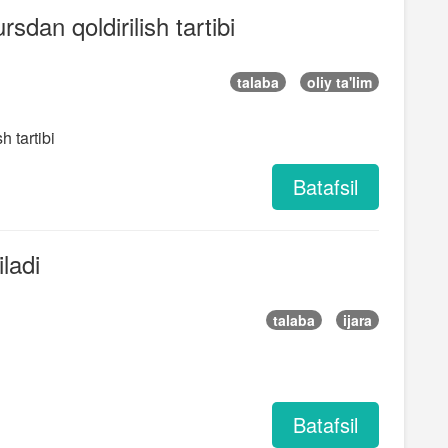
sdan qoldirilish tartibi
talaba
oliy ta'lim
h tartibi
Batafsil
iladi
talaba
ijara
Batafsil