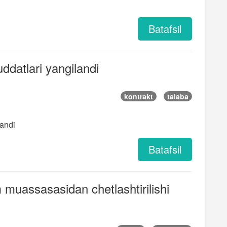
Batafsil
uddatlari yangilandi
kontrakt
talaba
landi
Batafsil
im muassasasidan chetlashtirilishi