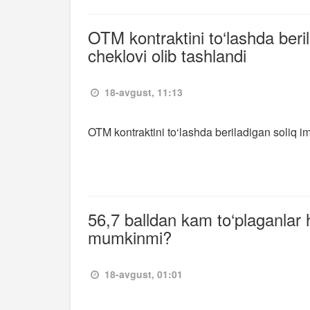
OTM kontraktini to‘lashda beri
cheklovi olib tashlandi
18-avgust, 11:13
OTM kontraktini to‘lashda beriladigan soliq im
56,7 balldan kam to‘plaganlar 
mumkinmi?
18-avgust, 01:01