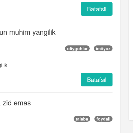
Batafsil
hun muhim yangilik
oliygohlar
imtiyoz
ilik
Batafsil
a zid emas
talaba
foydali