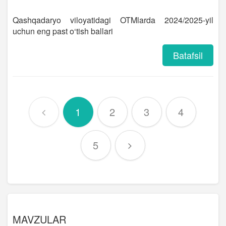
Qashqadaryo viloyatidagi OTMlarda 2024/2025-yil
uchun eng past o‘tish ballari
Batafsil
1
2
3
4
5
MAVZULAR