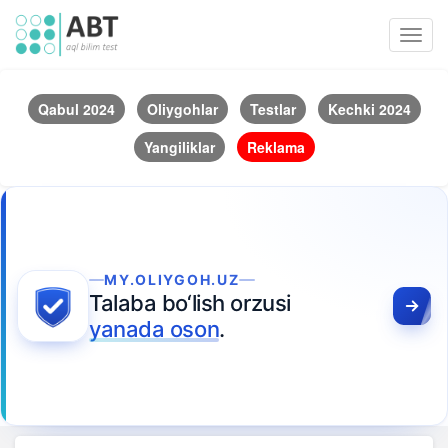
Toggl
navig
Qabul 2024
Oliygohlar
Testlar
Kechki 2024
Yangiliklar
Reklama
MY.OLIYGOH.UZ
Talaba bo‘lish orzusi
yanada oson
.