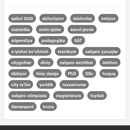
qabul 2026
abituriyent
islohotlar
imtiyoz
statistika
xotin-qizlar
savol-javob
stipendiya
pedagogika
SAT
o‘qishni ko‘chirish
texnikum
xalqaro yutuqlar
oliygohlar
diniy
xalqaro sertifikat
imtihon
tibbiyot
ilmiy daraja
PhD
DSc
huquq
oliy ta'lim
yuridik
ruxsatnoma
xalqaro olimpiada
magistratura
foydali
Samarqand
kvota