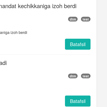
 mandat kechikkaniga izoh berdi
dtm
test
aniga izoh berdi
Batafsil
adi
dtm
test
Batafsil