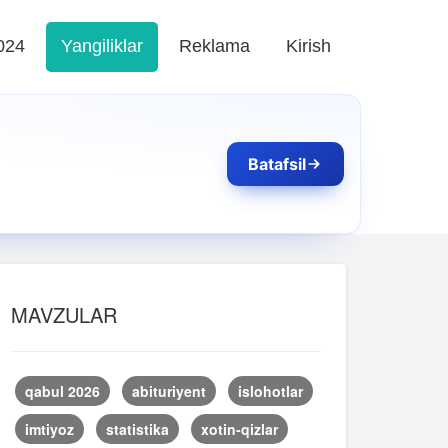
024
Yangiliklar
Reklama
Kirish
Batafsil
MAVZULAR
qabul 2026
abituriyent
islohotlar
imtiyoz
statistika
xotin-qizlar