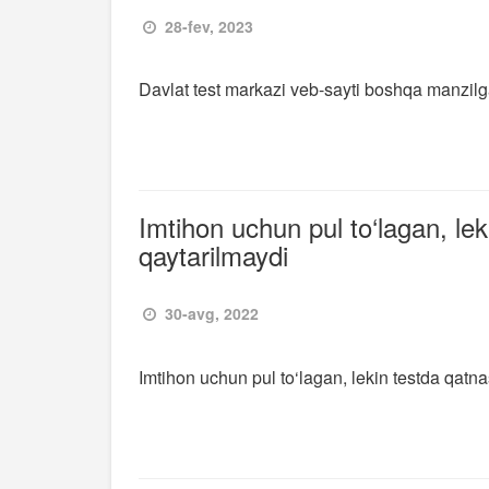
28-fev, 2023
Davlat test markazi veb-sayti boshqa manzi
Imtihon uchun pul to‘lagan, le
qaytarilmaydi
30-avg, 2022
Imtihon uchun pul to‘lagan, lekin testda qat