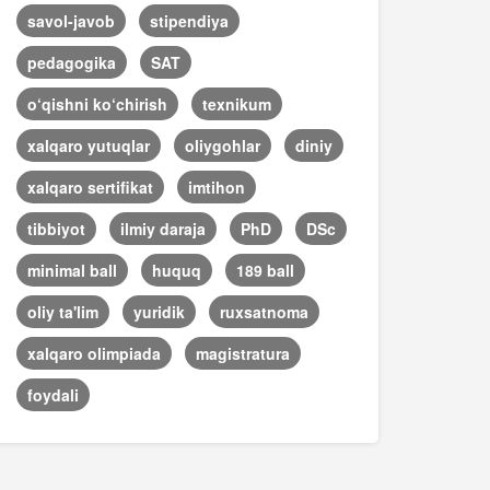
savol-javob
stipendiya
pedagogika
SAT
o‘qishni ko‘chirish
texnikum
xalqaro yutuqlar
oliygohlar
diniy
xalqaro sertifikat
imtihon
tibbiyot
ilmiy daraja
PhD
DSc
minimal ball
huquq
189 ball
oliy ta'lim
yuridik
ruxsatnoma
xalqaro olimpiada
magistratura
foydali