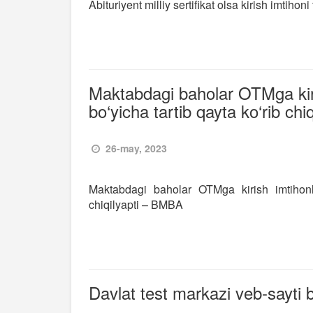
Abituriyent milliy sertifikat olsa kirish imtih
Maktabdagi baholar OTMga kiris
bo‘yicha tartib qayta ko‘rib ch
26-may, 2023
Maktabdagi baholar OTMga kirish imtihonla
chiqilyapti – BMBA
Davlat test markazi veb-sayt