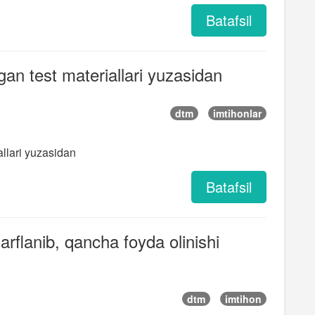
Batafsil
gan test materiallari yuzasidan
dtm
imtihonlar
allari yuzasidan
Batafsil
rflanib, qancha foyda olinishi
dtm
imtihon