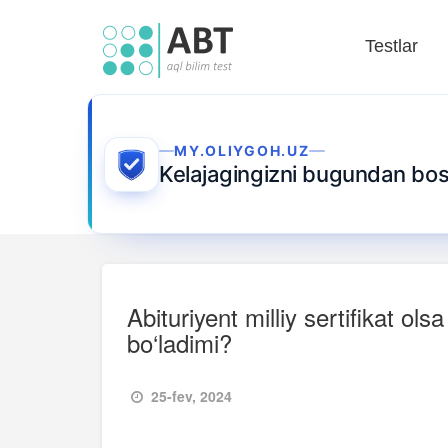
Testlar
MY.OLIYGOH.UZ
Kelajagingizni bugundan b
Abituriyent milliy sertifikat ol
bo‘ladimi?
25-fev, 2024