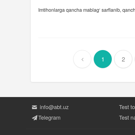
Imtihonlarga qancha mablag‘ sarflanib, qanch
1
2
info@abt.uz
Test t
Telegram
Test na