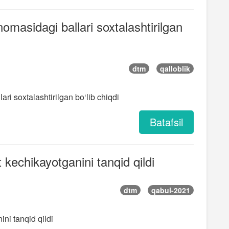
masidagi ballari soxtalashtirilgan
dtm
qalloblik
i soxtalashtirilgan bo‘lib chiqdi
Batafsil
kechikayotganini tanqid qildi
dtm
qabul-2021
ni tanqid qildi