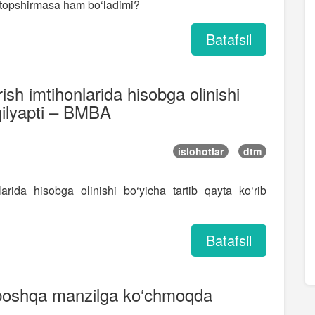
oni topshirmasa ham bo‘ladimi?
Batafsil
h imtihonlarida hisobga olinishi
iqilyapti – BMBA
islohotlar
dtm
rida hisobga olinishi bo‘yicha tartib qayta ko‘rib
Batafsil
i boshqa manzilga ko‘chmoqda