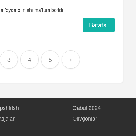
a foyda olinishi ma’lum bo‘ldi
Batafsil
3
4
5
opshirish
Qabul 2024
tijalari
Oliygohlar