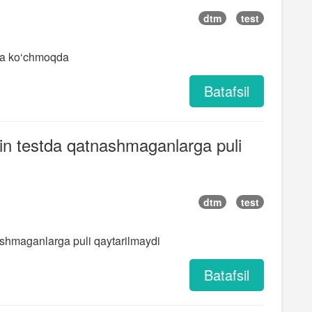
dtm
test
lga ko‘chmoqda
Batafsil
kin testda qatnashmaganlarga puli
dtm
test
nashmaganlarga puli qaytarilmaydi
Batafsil