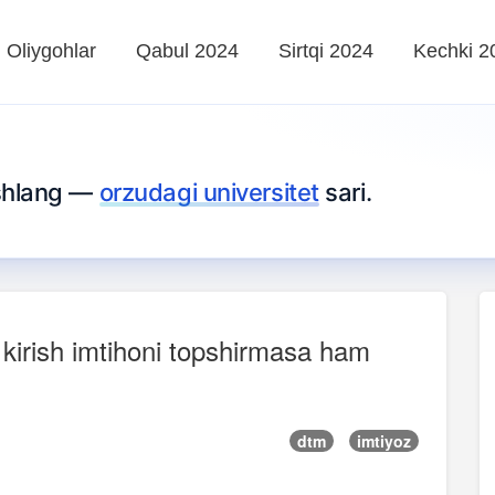
Oliygohlar
Qabul 2024
Sirtqi 2024
Kechki 2
oshlang —
orzudagi universitet
sari.
sa kirish imtihoni topshirmasa ham
dtm
imtiyoz