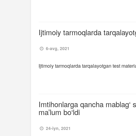
Ijtimoiy tarmoqlarda tarqalayot
6-avg, 2021
Ijtimoiy tarmoqlarda tarqalayotgan test materi
Imtihonlarga qancha mablag‘ sa
ma’lum bo‘ldi
24-iyn, 2021