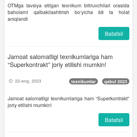
OTMga tavsiya etilgan texnikum bitiruvchilari orasida
baholarni qalbakilashtirish bo‘yicha 68 ta holat
aniqlandi
Batafsil
Jamoat salomatligi texnikumlariga ham
“Superkontrakt” joriy etilishi mumkin!
22-avg, 2023
texnikumlar
qabul 2023
Jamoat salomatligi texnikumlariga ham “Superkontrakt"
joriy etilishi mumkin!
Batafsil