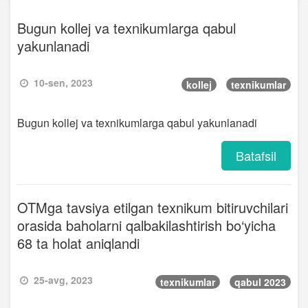
Bugun kollej va texnikumlarga qabul
yakunlanadi
10-sen, 2023
kollej
texnikumlar
Bugun kollej va texnikumlarga qabul yakunlanadi
Batafsil
OTMga tavsiya etilgan texnikum bitiruvchilari
orasida baholarni qalbakilashtirish bo‘yicha
68 ta holat aniqlandi
25-avg, 2023
texnikumlar
qabul 2023