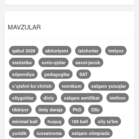
MAVZULAR
qabul 2026
abituriyent
islohotlar
imtiyoz
statistika
xotin-qizlar
savol-javob
stipendiya
pedagogika
SAT
o‘qishni ko‘chirish
texnikum
xalqaro yutuqlar
oliygohlar
diniy
xalqaro sertifikat
imtihon
tibbiyot
ilmiy daraja
PhD
DSc
minimal ball
huquq
189 ball
oliy ta'lim
yuridik
ruxsatnoma
xalqaro olimpiada