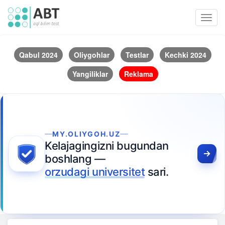
Toggl
navig
Qabul 2024
Oliygohlar
Testlar
Kechki 2024
Yangiliklar
Reklama
MY.OLIYGOH.UZ
Kelajagingizni bugundan
boshlang —
orzudagi universitet
sari.