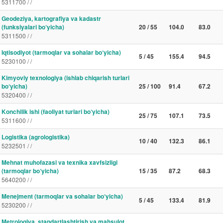
5311700 / /
Geodeziya, kartografiya va kadastr
(funksiyalari bo‘yicha)
20 / 55
104.0
83.0
5311500 / /
Iqtisodiyot (tarmoqlar va sohalar bo‘yicha)
5 / 45
155.4
94.5
5230100 / /
Kimyoviy texnologiya (ishlab chiqarish turlari
bo‘yicha)
25 / 100
91.4
67.2
5320400 / /
Konchilik ishi (faoliyat turlari bo‘yicha)
25 / 75
107.1
73.5
5311600 / /
Logistika (agrologistika)
10 / 40
132.3
86.1
5232501 / /
Mehnat muhofazasi va texnika xavfsizligi
(tarmoqlar bo‘yicha)
15 / 35
87.2
68.3
5640200 / /
Menejment (tarmoqlar va sohalar bo‘yicha)
5 / 45
133.4
81.9
5230200 / /
Metrologiya, standartlashtirish va mahsulot