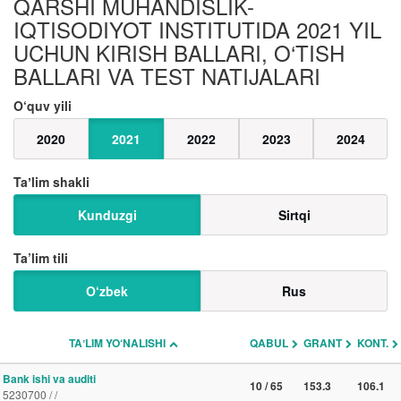
QARSHI MUHANDISLIK-
IQTISODIYOT INSTITUTIDA 2021 YIL
UCHUN KIRISH BALLARI, O‘TISH
BALLARI VA TEST NATIJALARI
O‘quv yili
2020
2021
2022
2023
2024
Taʼlim shakli
Kunduzgi
Sirtqi
Ta’lim tili
O‘zbek
Rus
TAʼLIM YO‘NALISHI
QABUL
GRANT
KONT.
Bank ishi va auditi
10 / 65
153.3
106.1
5230700 / /