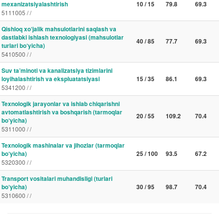
mexanizatsiyalashtirish
10 / 15
79.8
69.3
5111005 / /
Qishloq xo‘jalik mahsulotlarini saqlash va
dastlabki ishlash texnologiyasi (mahsulotlar
40 / 85
77.7
69.3
turlari bo‘yicha)
5410500 / /
Suv ta’minoti va kanalizatsiya tizimlarini
loyihalashtirish va ekspluatatsiyasi
15 / 35
86.1
69.3
5341200 / /
Texnologik jarayonlar va ishlab chiqarishni
avtomatlashtirish va boshqarish (tarmoqlar
20 / 55
109.2
70.4
bo‘yicha)
5311000 / /
Texnologik mashinalar va jihozlar (tarmoqlar
bo‘yicha)
25 / 100
93.5
67.2
5320300 / /
Transport vositalari muhandisligi (turlari
bo‘yicha)
30 / 95
98.7
70.4
5310600 / /