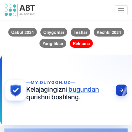
Toggl
navig
Qabul 2024
Oliygohlar
Testlar
Kechki 2024
Yangiliklar
Reklama
MY.OLIYGOH.UZ
Kelajagingizni
bugundan
qurishni boshlang.