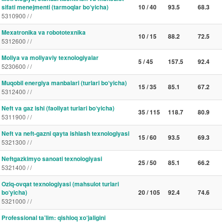
sifati menejmenti (tarmoqlar bo‘yicha)
10 / 40
93.5
68.3
5310900 / /
Mexatronika va robototexnika
10 / 15
88.2
72.5
5312600 / /
Moliya va moliyaviy texnologiyalar
5 / 45
157.5
92.4
5230600 / /
Muqobil energiya manbalari (turlari bo‘yicha)
15 / 35
85.1
67.2
5312400 / /
Neft va gaz ishi (faoliyat turlari bo‘yicha)
35 / 115
118.7
80.9
5311900 / /
Neft va neft-gazni qayta ishlash texnologiyasi
15 / 60
93.5
69.3
5321300 / /
Neftgazkimyo sanoati texnologiyasi
25 / 50
85.1
66.2
5321400 / /
Oziq-ovqat texnologiyasi (mahsulot turlari
bo‘yicha)
20 / 105
92.4
74.6
5321000 / /
Professional ta’lim: qishloq xo‘jaligini