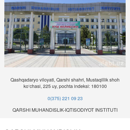
Qashqadaryo viloyati, Qarshi shahri, Mustaqillik shoh
ko‘chasi, 225 uy, pochta indeksi: 180100
0(375) 221 09 23
QARSHI MUHANDISLIK-IQTISODIYOT INSTITUTI