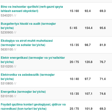
Bino va inshootlar qurilishi (neft-gazni qayta
ishlash sanoati obyektlari)
15 / 60
92.4
69.3
5340201 / /
Buxgalteriya hisobi va audit (tarmoqlar
bo‘yicha)
5 / 45
154.4
95.6
5230900 / /
Ekologiya va atrof-muhit muhofazasi
(tarmoqlar va sohalar bo‘yicha)
15 / 35
98.7
81.9
5630100 / /
Elektr energetikasi (tarmoqlar va yo‘nalishlar
bo‘yicha)
20 / 75
120.8
76.7
5310200 / /
Elektronika va asbobsozlik (tarmoqlar
bo‘yicha)
10 / 40
97.7
71.4
5310800 / /
Energetika (tarmoqlar bo‘yicha)
15 / 35
107.1
74.6
5310100 / /
Foydali qazilma konlari geologiyasi, qidiruv va
razvedkasi (kon turlari bo‘yicha)
25 / 75
101.9
69.3