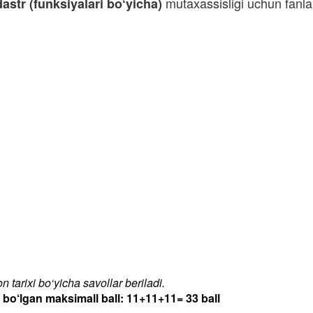
mutaxassisligi uchun fanla
astr (funksiyalari bo‘yicha)
 tarixi bo‘yicha savollar beriladi.
‘lgan maksimall ball: 11+11+11= 33 ball