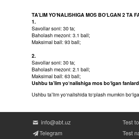
TA’LIM YO‘NALISHIGA MOS BO‘LGAN 2 TA F
1.
Savollar soni: 30 ta;
Baholash mezoni: 3.1 ball;
Maksimal ball: 93 ball;
2.
Savollar soni: 30 ta;
Baholash mezoni: 2.1 ball;
Maksimal ball: 63 ball;
Ushbu ta’lim yo‘nalishiga mos bo‘lgan fanlar
Ushbu taʼlim yo‘nalishida to‘plash mumkin bo‘lg
info@abt.uz
Test t
Telegram
Test na