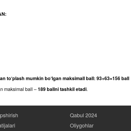
AN:
dan to‘plash mumkin bo‘lgan maksimall ball: 93+63=156 ball
an maksimal ball –
189 ballni tashkil etadi
.
opshirish
Qabul 2024
tijalari
Oliygohlar