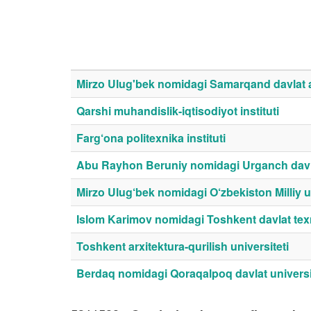
Mirzo Ulug'bek nomidagi Samarqand davlat arx
Qarshi muhandislik-iqtisodiyot instituti
Farg‘ona politexnika instituti
Abu Rayhon Beruniy nomidagi Urganch davla
Mirzo Ulug‘bek nomidagi O‘zbekiston Milliy un
Islom Karimov nomidagi Toshkent davlat texn
Toshkent arxitektura-qurilish universiteti
Berdaq nomidagi Qoraqalpoq davlat universi