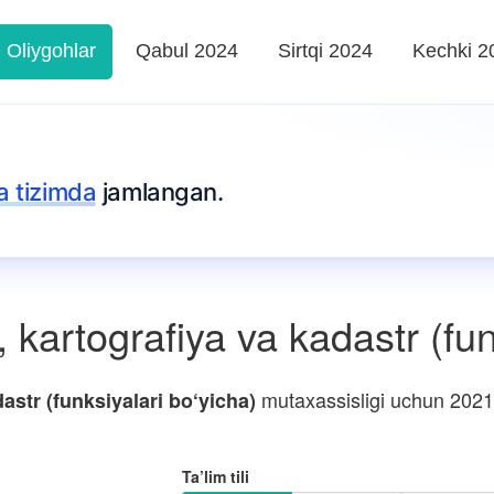
Oliygohlar
Qabul 2024
Sirtqi 2024
Kechki 2
ta tizimda
jamlangan.
kartografiya va kadastr (fun
mutaxassisligi uchun 2021-
astr (funksiyalari bo‘yicha)
Ta’lim tili