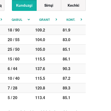
q
Kunduzgi
Sirtqi
Kechki
QABUL
GRANT
KONT.
18 / 90
109.2
81.9
20 / 55
104.0
83.0
25 / 50
105.0
85.1
15 / 60
115.5
86.1
6 / 44
137.6
90.3
10 / 40
115.5
87.2
7 / 28
120.8
89.3
5 / 20
113.4
85.1