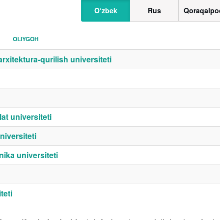
O‘zbek
Rus
Qoraqalpo
OLIYGOH
itektura-qurilish universiteti
t universiteti
iversiteti
ika universiteti
teti