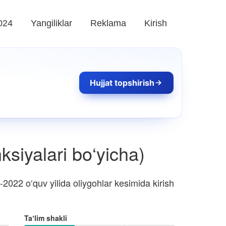
024
Yangiliklar
Reklama
Kirish
Hujjat topshirish
ksiyalari bo‘yicha)
2022 o‘quv yilida oliygohlar kesimida kirish
Taʼlim shakli