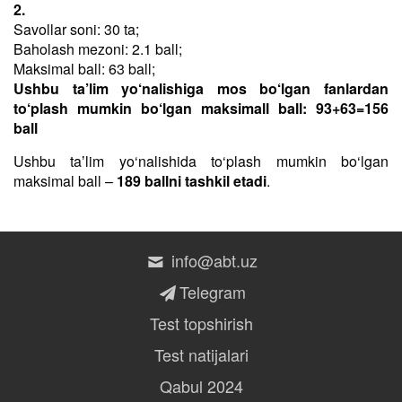
2.
Savollar soni: 30 ta;
Baholash mezoni: 2.1 ball;
Maksimal ball: 63 ball;
Ushbu ta’lim yo‘nalishiga mos bo‘lgan fanlardan
to‘plash mumkin bo‘lgan maksimall ball: 93+63=156
ball
Ushbu taʼlim yo‘nalishida to‘plash mumkin bo‘lgan
maksimal ball –
189 ballni tashkil etadi
.
info@abt.uz
Telegram
Test topshirish
Test natijalari
Qabul 2024