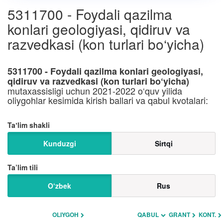
5311700 - Foydali qazilma
konlari geologiyasi, qidiruv va
razvedkasi (kon turlari bo‘yicha)
5311700 - Foydali qazilma konlari geologiyasi,
qidiruv va razvedkasi (kon turlari bo‘yicha)
mutaxassisligi uchun 2021-2022 o‘quv yilida
oliygohlar kesimida kirish ballari va qabul kvotalari:
Taʼlim shakli
Kunduzgi
Sirtqi
Ta’lim tili
O‘zbek
Rus
OLIYGOH
QABUL
GRANT
KONT.