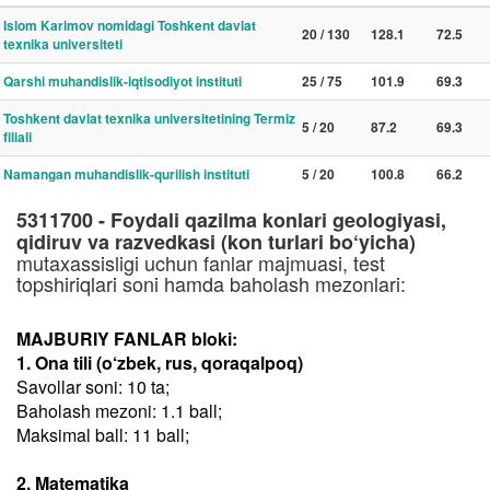
Islom Karimov nomidagi Toshkent davlat
20 / 130
128.1
72.5
texnika universiteti
Qarshi muhandislik-iqtisodiyot instituti
25 / 75
101.9
69.3
Toshkent davlat texnika universitetining Termiz
5 / 20
87.2
69.3
filiali
Namangan muhandislik-qurilish instituti
5 / 20
100.8
66.2
5311700 - Foydali qazilma konlari geologiyasi,
qidiruv va razvedkasi (kon turlari bo‘yicha)
mutaxassisligi uchun fanlar majmuasi, test
topshiriqlari soni hamda baholash mezonlari:
MAJBURIY FANLAR bloki:
1. Ona tili (o‘zbek, rus, qoraqalpoq)
Savollar soni: 10 ta;
Baholash mezoni: 1.1 ball;
Maksimal ball: 11 ball;
2. Matematika