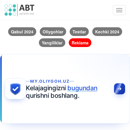
Toggl
navig
Qabul 2024
Oliygohlar
Testlar
Kechki 2024
Yangiliklar
Reklama
MY.OLIYGOH.UZ
Kelajagingizni
bugundan
qurishni boshlang.